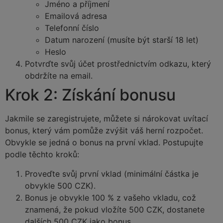
Jméno a příjmení
Emailová adresa
Telefonní číslo
Datum narození (musíte být starší 18 let)
Heslo
Potvrďte svůj účet prostřednictvím odkazu, který
obdržíte na email.
Krok 2: Získání bonusu
Jakmile se zaregistrujete, můžete si nárokovat uvítací
bonus, který vám pomůže zvýšit váš herní rozpočet.
Obvykle se jedná o bonus na první vklad. Postupujte
podle těchto kroků:
Proveďte svůj první vklad (minimální částka je
obvykle 500 CZK).
Bonus je obvykle 100 % z vašeho vkladu, což
znamená, že pokud vložíte 500 CZK, dostanete
dalších 500 CZK jako bonus.