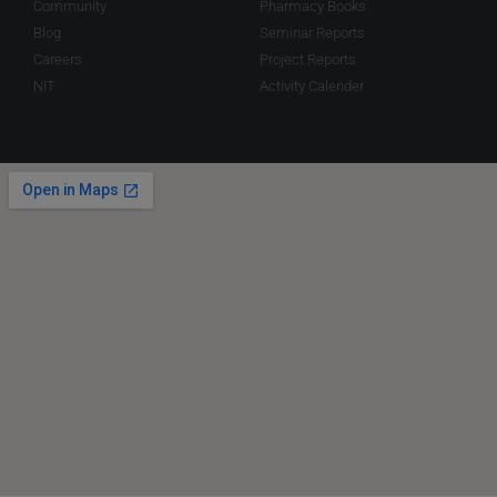
Community
Pharmacy Books
Blog
Seminar Reports
Careers
Project Reports
NIT
Activity Calender