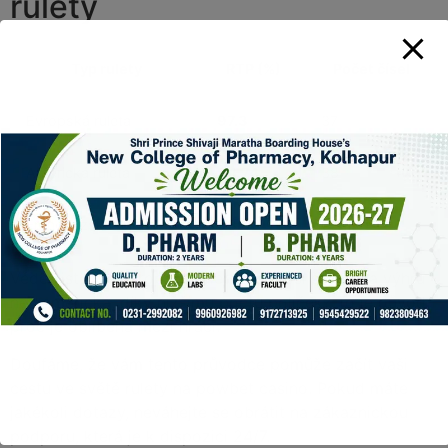
rulety
Typ rulety
RTP (%)
Počet čísel
Evropská ruleta
97.3
37
Americká ruleta
94.74
38
Francouzská ruleta
98.65
37
Věděli jste, že evropská ruleta má lepší šance na výhru
než americká, díky nižšímu počtu políček? To je důvod,
proč je oblíbená mezi hráči.
Doufáme, že vám tento průvodce pomůže začít vaši
cestu ve světě rulety na powbet casino. Pokud máte
jakékoli dotazy, neváhejte se obrátit na zákaznickou
podporu, která je k dispozici 24/7.