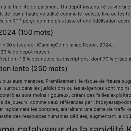
n à la fiabilité du paiement. Un dépôt instantané suivi d’une 
agit de jeux à haute volatilité comme le roulette live ou les
es, un RTP perçu comme plus juste et une fidélisation accru
‑2024 (150 mots)
min 30 s (source : iGamingCompliance Report 2024).
 + 23 % de dépôt moyen.
cation : 1,8 % des nouvelles inscriptions, dont 70 % grâce à
ation lente (250 mots)
à plusieurs menaces. Premièrement, le risque de fraude augme
és, surtout dans les juridictions où les exigences sont moin
contrôles sont moins rigoureux, créant des failles exploitab
ums de joueurs, comme ceux référencés par Httpsyessspodca
er rapidement les comptes, entraînant une perte de trafic o
ssite des ressources humaines dédiées, augmentant le coût 
mme catalyseur de la rapidité