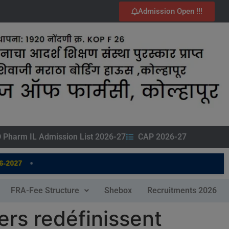
Admission Open !!!
 Pharm IL Admission List 2026-27
CAP 2026-27
•
027
FRA-Fee Structure
Shebox
Recruitments 2026
lers redéfinissent