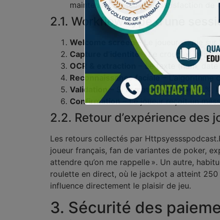
maintenant un score de satisfaction de 4
2.1. Workflow type d’une sessi
Welcome screen
– Le joueur clique sur 
Capture d’identité
– Le croupier invite à
OCR & extraction
– Le texte (nom, date 
Reconnaissance faciale
– L’algorithme 
Validation
– Si le match dépasse 98 %, la
Confirmation
– Le joueur reçoit un mess
2.2. Retour d’expérience des 
Les retours collectés par Httpsyessspodcast.F
joueur français, fan de variantes de poker, e
attendre qu’on me rappelle ». Un autre, habitu
roulette en direct, où le jackpot a atteint 250
influence directement le plaisir de jeu.
3. Sécurité des paieme