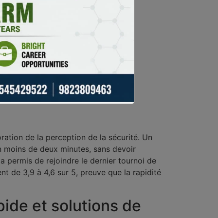
nuellement.
ration de la perception de la sécurité. Un
en moins de deux minutes, sans devoir
 a permis de rejoindre le dernier tournoi de
ent de 3,9 à 4,6 sur 5, preuve que la rapidité
pide et solutions de