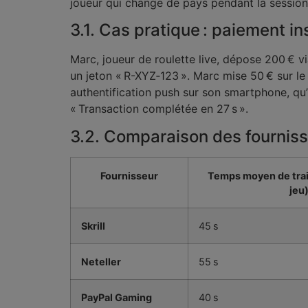
joueur qui change de pays pendant la session)
3.1. Cas pratique : paiement i
Marc, joueur de roulette live, dépose 200 € vi
un jeton « R-XYZ‑123 ». Marc mise 50 € sur le
authentification push sur son smartphone, qu’
« Transaction complétée en 27 s ».
3.2. Comparaison des fournis
Fournisseur
Temps moyen de tra
jeu
Skrill
45 s
Neteller
55 s
PayPal Gaming
40 s