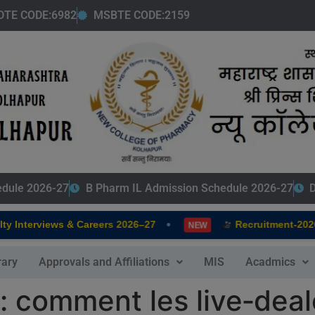
modal-check
DTE CODE:6982
MSBTE CODE:2159
edule 2026-27
B Pharm IL Admission Schedule 2026-27
D
•
Interviews & Careers 2026–27
Recruitment-2026-2
NEW
rary
Approvals and Affiliations
MIS
Acadmics
r : comment les live‑dea