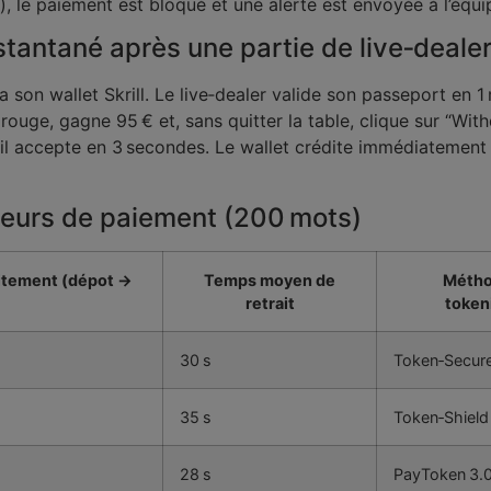
, le paiement est bloqué et une alerte est envoyée à l’équ
nstantané après une partie de live‑deale
a son wallet Skrill. Le live‑dealer valide son passeport en 
 rouge, gagne 95 € et, sans quitter la table, clique sur “
il accepte en 3 secondes. Le wallet crédite immédiatement 1
seurs de paiement (200 mots)
itement (dépot →
Temps moyen de
Métho
)
retrait
token
30 s
Token‑Secur
35 s
Token‑Shield
28 s
PayToken 3.