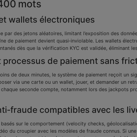
400 mots
et wallets électroniques
 par des jetons aléatoires, limitant l’exposition des donné
îne de paiement devient quasi‑inviolable. Les wallets élect
ntanés dès que la vérification KYC est validée, éliminant les
t processus de paiement sans fric
n moins de deux minutes, le système de paiement reçoit un s
poser via une carte ou un wallet, jouer, et demander un retr
 où chaque seconde compte, notamment lors des jackpots pro
ti‑fraude compatibles avec les liv
e basés sur le comportement (velocity checks, géolocalisation
éo du croupier avec les modèles de fraude connus. Si une