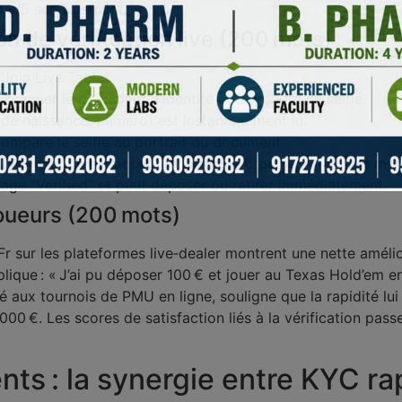
,8/5 sur Trustpilot.
on de vérification live (200 mots)
“Join Live Table”.
 scanner le document d’identité et à prendre un selfie.
de naissance, numéro) est instantanément lu.
compare le selfie au portrait du document.
 vérification est acceptée; sinon, le croupier intervient ma
age “Verified” et peut déposer ou retirer immédiatement.
joueurs (200 mots)
r sur les plateformes live‑dealer montrent une nette amélio
xplique : « J’ai pu déposer 100 € et jouer au Texas Hold’em 
é aux tournois de PMU en ligne, souligne que la rapidité lui
 000 €. Les scores de satisfaction liés à la vérification pass
nts : la synergie entre KYC ra