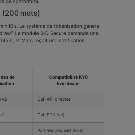
ipe de conformité.
r (200 mots)
1 min 10 s. Le système de tokenisation génère
Withdraw”. Le module 3‑D Secure demande une
45 €, et Marc reçoit une notification
des de
Compatibilité KYC
isation
live‑dealer
e v2
Oui (API directe)
 v1
Oui (SDK live)
0
Partielle (requiert 3‑DS)