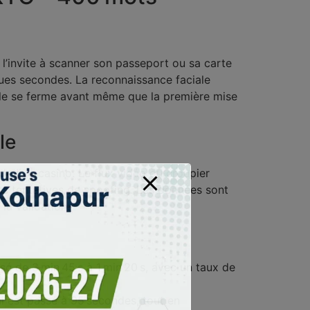
l l’invite à scanner son passeport ou sa carte
ques secondes. La reconnaissance faciale
ucle se ferme avant même que la première mise
le
e live‑casino. Le flux vidéo du croupier
 les tentatives de spoofing. Les données sont
la validation.
 de 3 min 45 s à 1 min 20 s, avec un taux de
ai est passé à 95 secondes, tout en