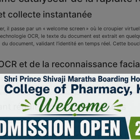
et collecte instantanée
ler, il passe par un « welcome screen » où le croupier virtue
a technologie OCR, le texte du document est extrait en quel
o du document, validant l’identité en temps réel. Cette bo
OCR et de la reconnaissance facia
frent des SDK qui s’intègrent directement aux plateformes d
ettant à l’algorithme d’ajuster la luminosité et de détecter
ent dans des vaults conformes au GDPR, puis détruites dès 
t réduit le délai à < 2 minutes
n native du module Veriff, le temps moyen de KYC est passé
 un chatbot IA qui guide le joueur dans le processus, le dél