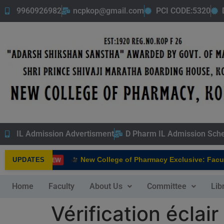
9960926982
ncpkop@gmail.com
PCI CODE:5320
IL Admission Advertisment
D Pharm IL Admission Sch
New College of Pharmacy Exclusive: Faculty 
UPDATES
NEW
Home
Faculty
About Us
Committee
Lib
Vérification éclai