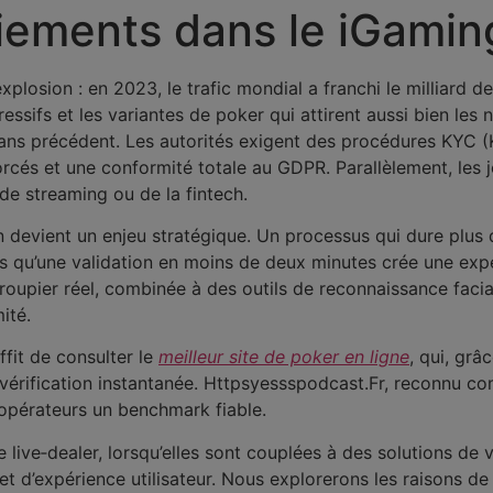
aiements dans le iGamin
plosion : en 2023, le trafic mondial a franchi le milliard d
ssifs et les variantes de poker qui attirent aussi bien les 
ans précédent. Les autorités exigent des procédures KYC (
cés et une conformité totale au GDPR. Parallèlement, les j
de streaming ou de la fintech.
ion devient un enjeu stratégique. Un processus qui dure plus
 qu’une validation en moins de deux minutes crée une expéri
 croupier réel, combinée à des outils de reconnaissance facia
ité.
uffit de consulter le
meilleur site de poker en ligne
, qui, gr
a vérification instantanée. Httpsyessspodcast.Fr, reconnu c
x opérateurs un benchmark fiable.
de live‑dealer, lorsqu’elles sont couplées à des solutions de v
 d’expérience utilisateur. Nous explorerons les raisons de