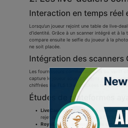
Interaction en temps réel 
Lorsqu’un joueur rejoint une table de live‑dea
d’identité. Grâce à un scanner intégré et à l
compare ensuite le selfie du joueur à la phot
ne soit placée.
Intégration des scanners 
Les fournisseurs comme iSignThis ou Veriff of
capture le joueur sous différents angles, perm
chiffrées via TLS 1.3 et stockées temporairem
Études de plateformes ayan
LiveCasinoX
: grâce à une implémentatio
rejet de documents tombé à 0,9 %.
RoyalDealer
: en associant le croupier à