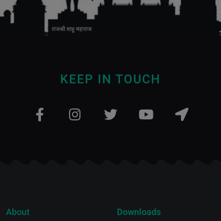
KEEP IN TOUCH
About
Downloads