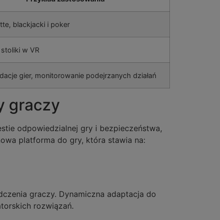
tte, blackjacki i poker
 stoliki w VR
acje gier, monitorowanie podejrzanych działań
y graczy
stie odpowiedzialnej gry i bezpieczeństwa,
wa platforma do gry, która stawia na:
iadczenia graczy. Dynamiczna adaptacja do
torskich rozwiązań.