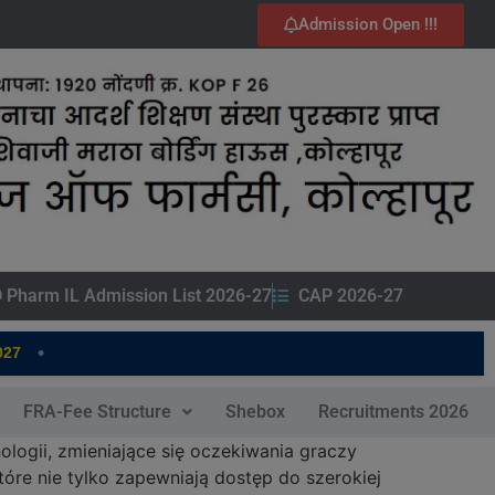
Admission Open !!!
 Pharm IL Admission List 2026-27
CAP 2026-27
•
FRA-Fee Structure
Shebox
Recruitments 2026
logii, zmieniające się oczekiwania graczy
óre nie tylko zapewniają dostęp do szerokiej