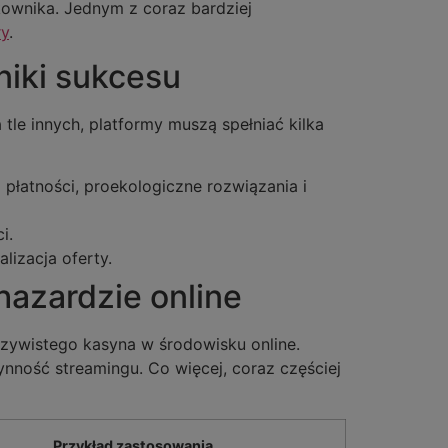
kownika. Jednym z coraz bardziej
ry
.
niki sukcesu
tle innych, platformy muszą spełniać kilka
płatności, proekologiczne rozwiązania i
i.
alizacja oferty.
azardzie online
czywistego kasyna w środowisku online.
nność streamingu. Co więcej, coraz częściej
Przykład zastosowania