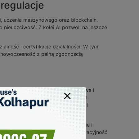
regulacje
cji, uczenia maszynowego oraz blockchain.
 nieuczciwość. Z kolei AI pozwoli na jeszcze
alność i certyfikację działalności. W tym
c nowoczesność z pełną zgodnością
s redefinicji zaufania, bezpieczeństwa i
ozwiązania –
moneymaskcasino nowa
dziej transparentnym, innowacyjnym i
ła zaadaptować najnowsze technologie i
olę odegrają platformy łączące innowacyjność