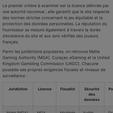
Le premier critère à examiner est la licence délivrée par
une autorité reconnue ; elle garantit que le site respecte
des normes strictes concernant le jeu équitable et la
protection des données personnelles. La réputation du
fournisseur se mesure également à travers la durée
d’existence du site et aux avis vérifiés des joueurs
français.
Parmi les juridictions populaires, on retrouve Malte
Gaming Authority (MGA), Curaçao eGaming et la United
Kingdom Gambling Commission (UKGC). Chacune
possède ses propres exigences fiscales et niveaux de
surveillance :
Juridiction
Licence
Fiscalité
Sécurité
Po
des
données
Malte (MGA)
MGA
Modérée
Audits
Gr