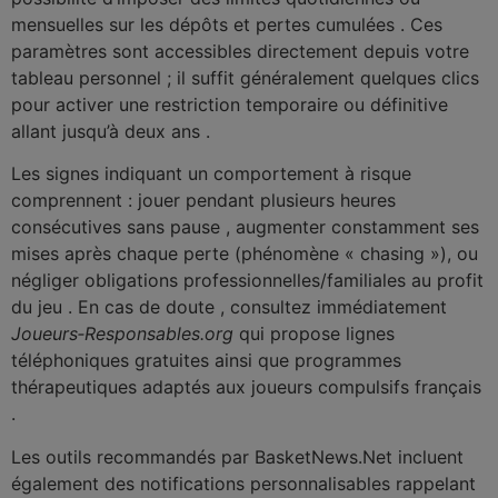
mensuelles sur les dépôts et pertes cumulées . Ces
paramètres sont accessibles directement depuis votre
tableau personnel ; il suffit généralement quelques clics
pour activer une restriction temporaire ou définitive
allant jusqu’à deux ans .
Les signes indiquant un comportement à risque
comprennent : jouer pendant plusieurs heures
consécutives sans pause , augmenter constamment ses
mises après chaque perte (phénomène « chasing »), ou
négliger obligations professionnelles/familiales au profit
du jeu . En cas de doute , consultez immédiatement
Joueurs‑Responsables.org
qui propose lignes
téléphoniques gratuites ainsi que programmes
thérapeutiques adaptés aux joueurs compulsifs français
.
Les outils recommandés par BasketNews.Net incluent
également des notifications personnalisables rappelant