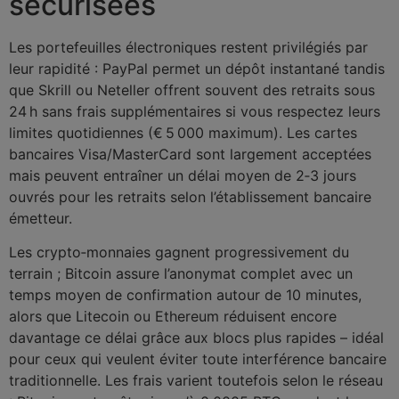
sécurisées
Les portefeuilles électroniques restent privilégiés par
leur rapidité : PayPal permet un dépôt instantané tandis
que Skrill ou Neteller offrent souvent des retraits sous
24 h sans frais supplémentaires si vous respectez leurs
limites quotidiennes (€ 5 000 maximum). Les cartes
bancaires Visa/MasterCard sont largement acceptées
mais peuvent entraîner un délai moyen de 2‑3 jours
ouvrés pour les retraits selon l’établissement bancaire
émetteur.
Les crypto‑monnaies gagnent progressivement du
terrain ; Bitcoin assure l’anonymat complet avec un
temps moyen de confirmation autour de 10 minutes,
alors que Litecoin ou Ethereum réduisent encore
davantage ce délai grâce aux blocs plus rapides – idéal
pour ceux qui veulent éviter toute interférence bancaire
traditionnelle. Les frais varient toutefois selon le réseau