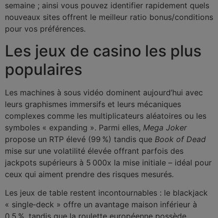
semaine ; ainsi vous pouvez identifier rapidement quels
nouveaux sites offrent le meilleur ratio bonus/conditions
pour vos préférences.
Les jeux de casino les plus
populaires
Les machines à sous vidéo dominent aujourd’hui avec
leurs graphismes immersifs et leurs mécaniques
complexes comme les multiplicateurs aléatoires ou les
symboles « expanding ». Parmi elles,
Mega Joker
propose un RTP élevé (99 %) tandis que
Book of Dead
mise sur une volatilité élevée offrant parfois des
jackpots supérieurs à 5 000x la mise initiale – idéal pour
ceux qui aiment prendre des risques mesurés.
Les jeux de table restent incontournables : le blackjack
« single‑deck » offre un avantage maison inférieur à
0,5 %, tandis que la roulette européenne possède