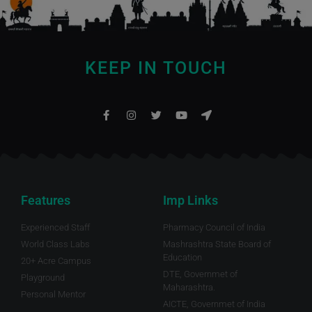
KEEP IN TOUCH
Features
Imp Links
Experienced Staff
Pharmacy Council of India
World Class Labs
Mashrashtra State Board of
Education
20+ Acre Campus
DTE, Governmet of
Playground
Maharashtra.
Personal Mentor
AICTE, Governmet of India