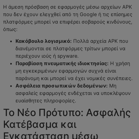
Η άμεση πρόσβαση σε εφαρμογές μέσω αρχείων APK
που δεν έχουν ελεγχθεί από τη Google ή τις επίσημες
πλατφόρμες μπορεί να επιφέρει σοβαρούς κινδύνους,
όπως:
Κακόβουλο λογισμικό:
Πολλά αρχεία APK που
διανέμονται σε πλατφόρμες τρίτων μπορεί να
περιέχουν ιούς ή spyware.
Παραβίαση πνευματικής ιδιοκτησίας:
Η χρήση
μη εγκεκριμένων εφαρμογών συχνά είναι
παράνομη και μπορεί να έχει νομικές συνέπειες.
Ασφάλεια προσωπικών δεδομένων:
Μη
ασφαλείς εφαρμογές ενδέχεται να υποκλέψουν
ευαίσθητες πληροφορίες.
Το Νέο Πρότυπο: Ασφαλής
Κατέβασμα και
Εγκατάσταση μέσω