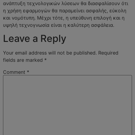
ανάπτυξη τεχνολογικών λύσεων θα διασφαλίσουν ότι
η χρήση εφαρμογών θα παραμείνει ασφαλής, εύκολη
και νομότυπη. Μέχρι τότε, η υπεύθυνη επιλογή και η
υψηλή τεχνογνωσία είναι η καλύτερη ασφάλεια.
Leave a Reply
Your email address will not be published.
Required
fields are marked
*
Comment
*