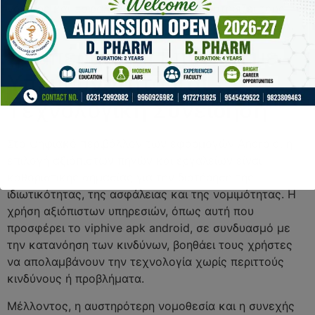
νόμιμης και ασφαλούς λύσης που υποστηρίζει τους
χρήστες σε υψηλού επιπέδου εμπειρία και ασφάλεια.
Συμπέρασμα: Επιλογή με
Υπευθυνότητα και
Τεχνολογική Συνείδηση
Στο ψηφιακό περιβάλλον των εφαρμογών Android, η
επιλογή αξιόπιστων πηγών και εργαλείων είναι
καθοριστικής σημασίας για την διατήρηση της
ιδιωτικότητας, της ασφάλειας και της νομιμότητας. Η
χρήση αξιόπιστων υπηρεσιών, όπως αυτή που
προσφέρει το viphive apk android, σε συνδυασμό με
την κατανόηση των κινδύνων, βοηθάει τους χρήστες
να απολαμβάνουν την τεχνολογία χωρίς περιττούς
κινδύνους ή προβλήματα.
Μέλλοντος, η αυστηρότερη νομοθεσία και η συνεχής