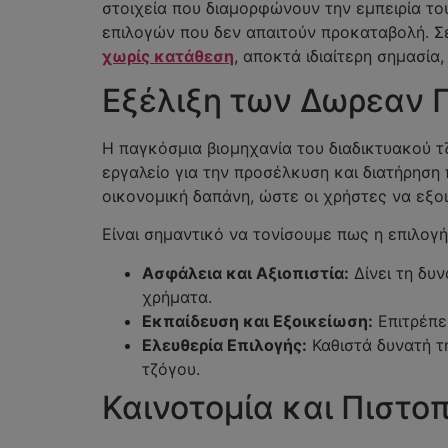
στοιχεία που διαμορφώνουν την εμπειρία το
επιλογών που δεν απαιτούν προκαταβολή. Σ
χωρίς κατάθεση
, αποκτά ιδιαίτερη σημασία
Εξέλιξη των Δωρεαν 
Η παγκόσμια βιομηχανία του διαδικτυακού τ
εργαλείο για την προσέλκυση και διατήρηση π
οικονομική δαπάνη, ώστε οι χρήστες να εξο
Είναι σημαντικό να τονίσουμε πως η επιλογή
Ασφάλεια και Αξιοπιστία:
Δίνει τη δυν
χρήματα.
Εκπαίδευση και Εξοικείωση:
Επιτρέπε
Ελευθερία Επιλογής:
Καθιστά δυνατή τ
τζόγου.
Καινοτομία και Πιστο