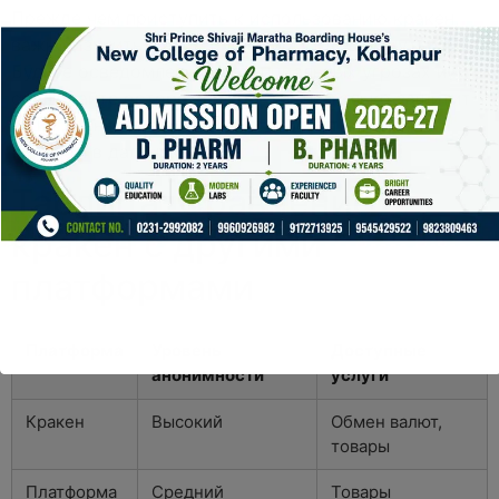
Прежде чем приступить к использованию кракен,
важно изучить, какие риски могут возникнуть.
Будьте осведомлены о потенциальных угрозах и
соблюдайте осторожность. Это не только защитит
ваши данные, но и поможет избежать ненужных
проблем в дальнейшем.
Таблица: Сравнение
кракен с другими
платформами
Платформа
Уровень
Доступные
анонимности
услуги
Кракен
Высокий
Обмен валют,
товары
Платформа
Средний
Товары