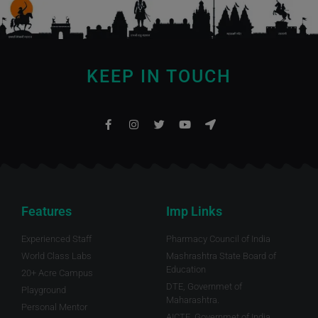
KEEP IN TOUCH
Features
Imp Links
Experienced Staff
Pharmacy Council of India
World Class Labs
Mashrashtra State Board of
Education
20+ Acre Campus
DTE, Governmet of
Playground
Maharashtra.
Personal Mentor
AICTE, Governmet of India