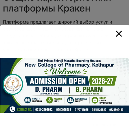
платформы Кракен
Платформа предлагает широкий выбор услуг и
ресурсов, доступных пользователям. Ниже
представлена таблица, которая включает некоторые
ключевые характеристики, которые стоит
учитывать при использовании Кракен.
Характеристика
Значение
Примечания
Типы ресурсов
Товары,
Широкий
услуги,
выбор
информация
Безопасность
Высокий
Рекомендации
уровень
по защите
Анонимность
Полная
Безопасные
транзакции