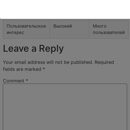
Доступность
Круглосуточно
Без
ограничений
Пользовательское
Высокий
Много
интерес
пользователей
Leave a Reply
Your email address will not be published.
Required
fields are marked
*
Comment
*