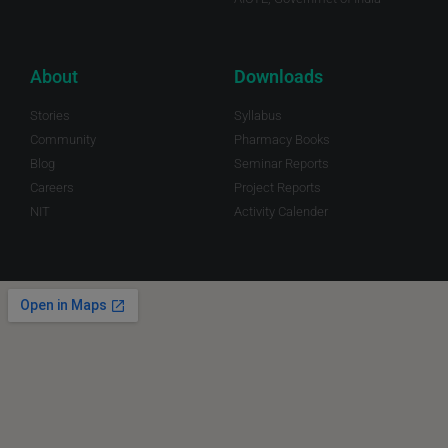
About
Downloads
Stories
Syllabus
Community
Pharmacy Books
Blog
Seminar Reports
Careers
Project Reports
NIT
Activity Calender