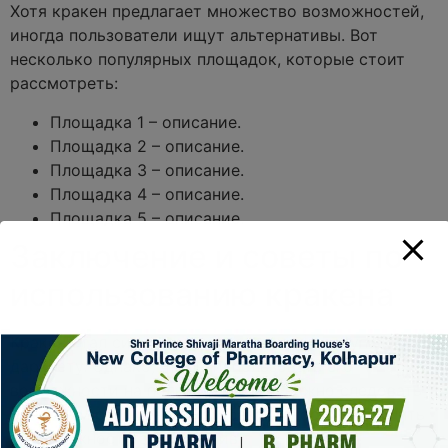
Хотя кракен предлагает множество возможностей,
иногда пользователи ищут альтернативы. Вот
несколько популярных площадок, которые стоит
рассмотреть:
Площадка 1 – описание.
Площадка 2 – описание.
Площадка 3 – описание.
Площадка 4 – описание.
Площадка 5 – описание.
Заключение и советы по
использованию кракена
Кракен стал синонимом безопасного доступа к
даркнету. Однако, чтобы использовать его
возможности на полную катушку, важно следовать
основным рекомендациям безопасности и помнить
о возможности альтернатив.