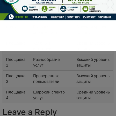
Площадка
Основные
Безопасность
характеристики
Кракен
Высокая
Высокий уровень
анонимность
защиты
Площадка
Удобный
Средний уровень
1
интерфейс
защиты
Площадка
Разнообразие
Высокий уровень
2
услуг
защиты
Площадка
Проверенные
Высокий уровень
3
пользователи
защиты
Площадка
Широкий спектр
Средний уровень
4
услуг
защиты
Leave a Reply