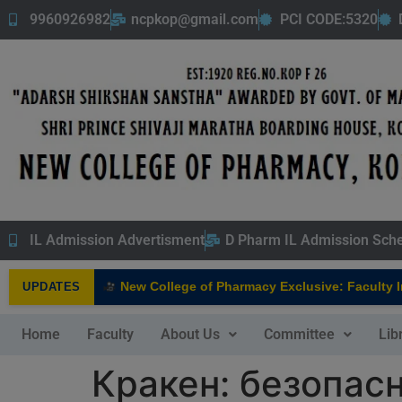
9960926982
ncpkop@gmail.com
PCI CODE:5320
IL Admission Advertisment
D Pharm IL Admission Sch
New College of Pharmacy Exclusive: Faculty Inte
UPDATES
NEW
Home
Faculty
About Us
Committee
Lib
Кракен: безопас