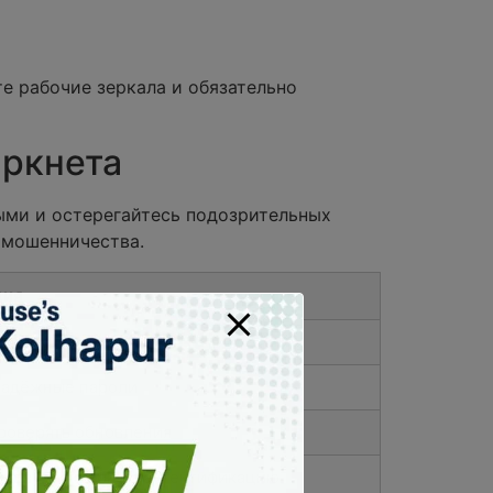
е рабочие зеркала и обязательно
аркнета
ыми и остерегайтесь подозрительных
 мошенничества.
ция
ть VPN
надёжные пароли
роверять обновления
ть двухфакторную аутентификацию