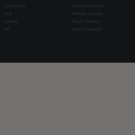
Community
Pharmacy Books
Blog
Seminar Reports
Careers
Project Reports
NIT
Activity Calender