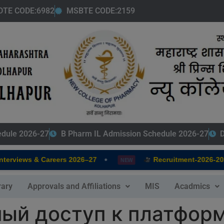
modal-check
DTE CODE:6982
MSBTE CODE:2159
edule 2026-27
B Pharm IL Admission Schedule 2026-27
D
•
rviews & Careers 2026–27
Recruitment-2026-2027
NEW
rary
Approvals and Affiliations
MIS
Acadmics
ный доступ к платфор