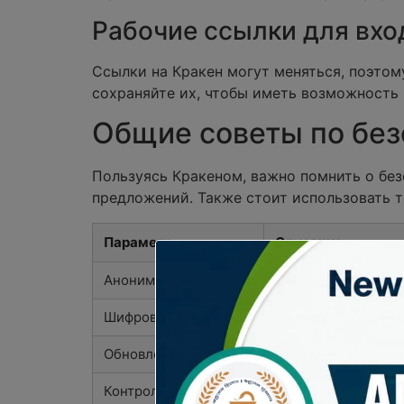
Рабочие ссылки для вхо
Ссылки на Кракен могут меняться, поэтом
сохраняйте их, чтобы иметь возможность 
Общие советы по без
Пользуясь Кракеном, важно помнить о бе
предложений. Также стоит использовать 
Параметр
Описание
Анонимность
Шифрование данных
Шифрование
Защита конфиденц
Обновления
Постоянное обнов
Контроль доступа
Ограничение дост