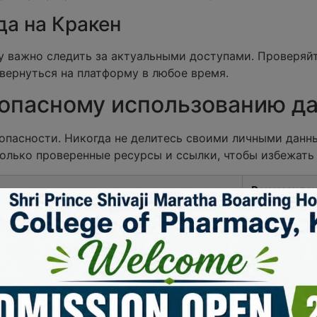
да на Кракен
у важно следить за актуальными доступами. Проверяйт
вернуться на платформу в любое время.
опасному использованию д
зопасности. Никогда не делитесь своими личными данн
только проверенные ресурсы и ссылки, чтобы избежать
Рекоменда
 и IP-адресов
Использова
иальной информации
Применять 
ление системы
Регулярно п
упа к конфиденциальным данным
Использова