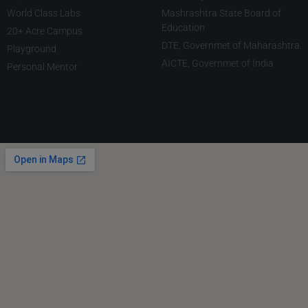
World Class Labs
Mashrashtra State Board of
Education
20+ Acre Campus
DTE, Governmet of Maharashtra.
Playground
AICTE, Governmet of India
Personal Mentor