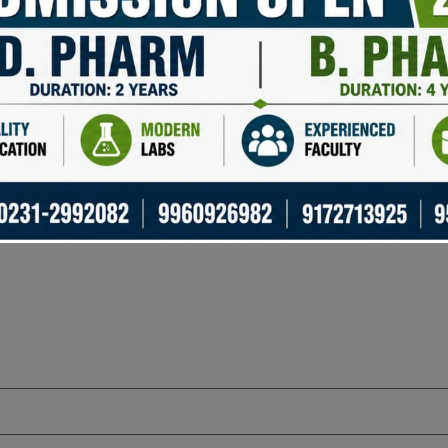
овании не проверенных ресурсов
Проверять 
uired fields are marked
*