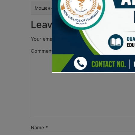
Мошенничество
Риски при использ
Leave a Reply
Your email address will not be published.
Req
Comment
*
Name
*