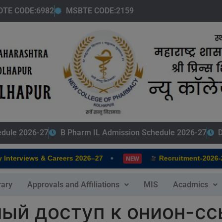
modal-check
DTE CODE:6982
MSBTE CODE:2159
edule 2026-27
B Pharm IL Admission Schedule 2026-27
D
•
terviews & Careers 2026–27
Recruitment-2026-202
NEW
rary
Approvals and Affiliations
MIS
Acadmics
ный доступ к онион-с