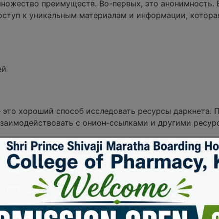
множество преимуществ. Во-первых, это анонимность.
оступ к уникальным материалам и информации, котора
ей
 – это хороший способ исследовать ресурсы даркнета. 
заимодействовать с онион-ссылками и другими ресур
ение
Комментарий
кая
Использование VPN
ая
Отсутствие идентифик
Круглосуточный досту