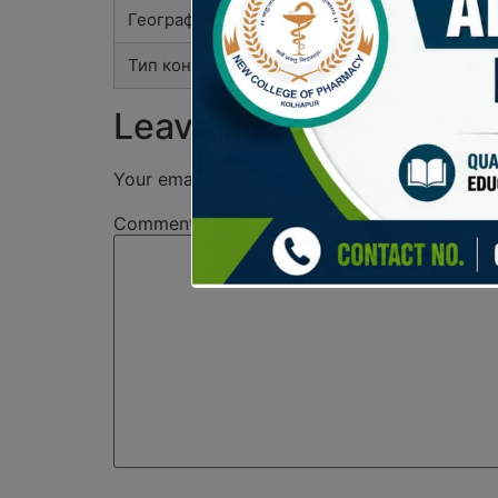
География
Всем
Тип контента
Разн
Leave a Reply
Your email address will not be published.
Req
Comment
*