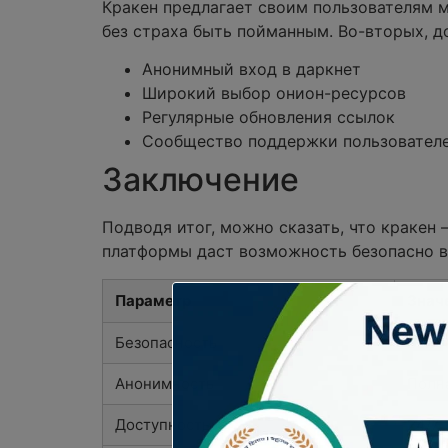
Кракен предлагает своим пользователям 
без страха быть пойманным. Во-вторых, д
Анонимный вход в даркнет
Широкий выбор онион-ресурсов
Регулярные обновления ссылок
Сообщество поддержки пользовател
Заключение
Подводя итог, можно сказать, что кракен
платформы даст возможность безопасно в
Параметр
Знач
Безопасность
Высо
Анонимность
Полн
Доступность
24/7