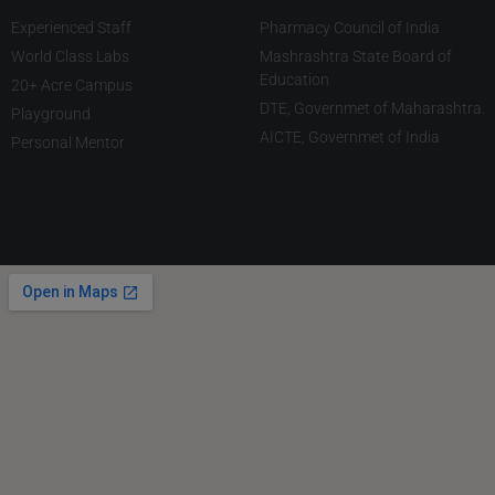
Experienced Staff
Pharmacy Council of India
World Class Labs
Mashrashtra State Board of
Education
20+ Acre Campus
DTE, Governmet of Maharashtra.
Playground
AICTE, Governmet of India
Personal Mentor