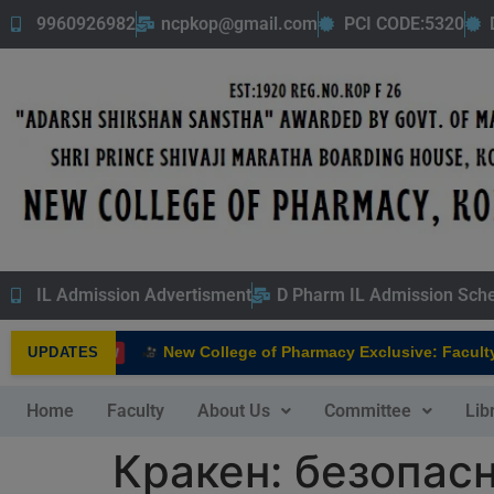
9960926982
ncpkop@gmail.com
PCI CODE:5320
IL Admission Advertisment
D Pharm IL Admission Sch
New College of Pharmacy Exclusive: Faculty In
UPDATES
NEW
Home
Faculty
About Us
Committee
Lib
Кракен: безопас