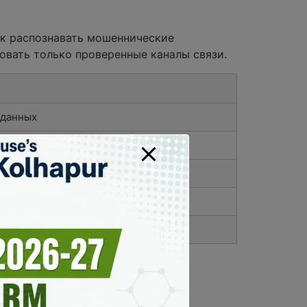
ак распознавать мошеннические
овать только проверенные каналы связи.
 данных
птовалют
ете
ателей
ества