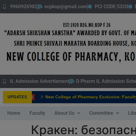
9960926982
ncpkop@gmail.com
PCI CODE:5320
IL Admission Advertisment
D Pharm IL Admission Sch
New College of Pharmacy Exclusive: Faculty In
UPDATES
NEW
Home
Faculty
About Us
Committee
Lib
Кракен: безопас