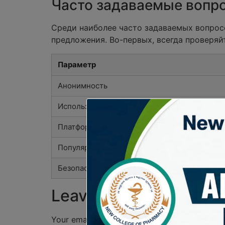
Часто задаваемые вопро
Среди наиболее часто задаваемых вопрос
предложения. Во-первых, всегда проверяй
Параметр
Анонимность
Используемые валюты
Платформа
Популярность
Безопасность
Leave a Reply
Your email address will not be published.
Req