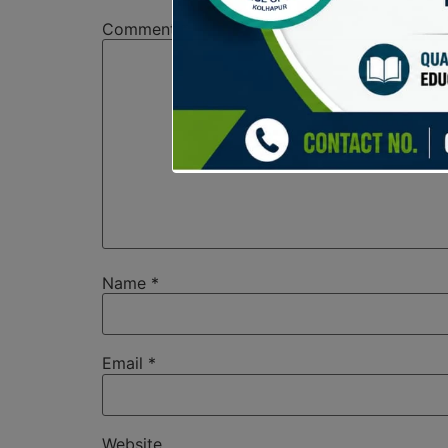
Comment
*
Name
*
Email
*
Website