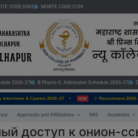
modal-check
DTE CODE:6982
MSBTE CODE:2159
edule 2026-27
B Pharm IL Admission Schedule 2026-27
D
•
terviews & Careers 2026–27
Recruitment-2026-202
NEW
rary
Approvals and Affiliations
MIS
Acadmics
ный доступ к онион-с