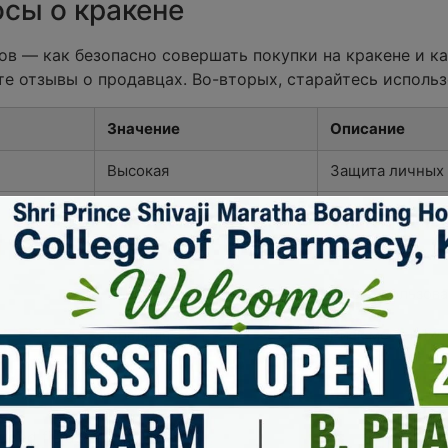
сы о кракене
ов — как безопасно совершать покупки на кракене и к
те отзывы о продавцах. Во-вторых, старайтесь использ
Значение
Описание
Высокая
Защита личных
BTC, ETH
Поддержка кри
TOR
Работа в даркн
Высокая
Много пользов
Средняя
Риск мошеннич
uired fields are marked
*