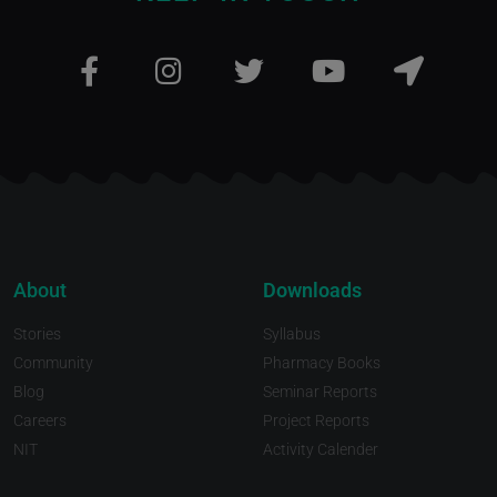
About
Downloads
Stories
Syllabus
Community
Pharmacy Books
Blog
Seminar Reports
Careers
Project Reports
NIT
Activity Calender