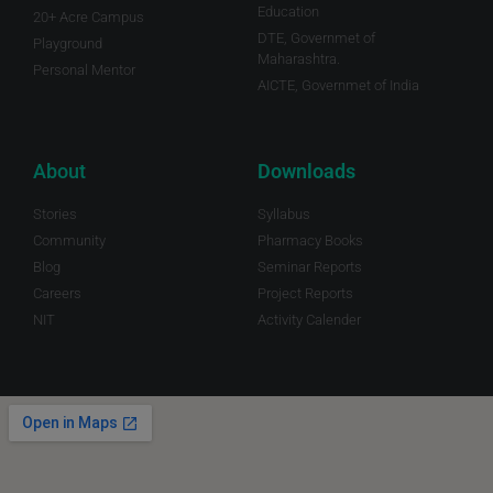
Education
20+ Acre Campus
DTE, Governmet of
Playground
Maharashtra.
Personal Mentor
AICTE, Governmet of India
About
Downloads
Stories
Syllabus
Community
Pharmacy Books
Blog
Seminar Reports
Careers
Project Reports
NIT
Activity Calender