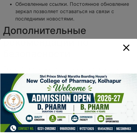
Обновленные ссылки. Постоянное обновление
зеркал позволяет оставаться на связи с
последними новостями.
Дополнительные
рекомендации по
безопасности
При использовании кракен онион очень важно
соблюдать меры предосторожности. Используйте
надежные пароли, двухфакторную аутентификацию
и будьте бдительны к потенциальным угрозам.
Параметр
Значение
Степень анонимности
Высокая
Пользовательская база
Миллионы по всему