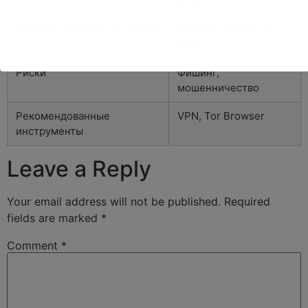
миру
Частота обновления зеркал
Каждые несколько
дней
Риски
Фишинг,
мошенничество
Рекомендованные
VPN, Tor Browser
инструменты
Leave a Reply
Your email address will not be published.
Required
fields are marked
*
Comment
*