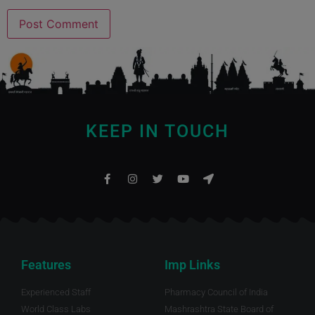
KEEP IN TOUCH
Features
Imp Links
Experienced Staff
Pharmacy Council of India
World Class Labs
Mashrashtra State Board of