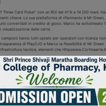
i
of Three Card Poker” con un ROI del 41 % e 14 200 mani. Ha
enti chiave. La sua piattaforma di riferimento è Mr Green, 
 convertibili in credito di gioco. Marco ha sottolineato l
i visualizzazione delle carte.
 tre campioni hanno tutti optato per operatori con licenza n
 trasparenza di PlayOJO e Marco la flessibilità di Mr Green. I
infrastruttura tecnica, elementi che Httpswww.Cortinaarte.I
 a Marco “The Shark” Rossi – V
a nel Three Card Poker?
liano di poker. All’inizio giocavo solo per divertimento, ma 
babilità. La prima volta che ho vinto un torneo da €500 è sta