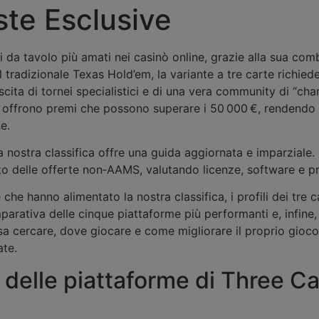
iste Esclusive
 da tavolo più amati nei casinò online, grazie alla sua combi
l tradizionale Texas Hold’em, la variante a tre carte richied
scita di tornei specialistici e di una vera community di “ch
a offrono premi che possono superare i 50 000 €, rendendo i
e.
la nostra classifica offre una guida aggiornata e imparziale
tto delle offerte non‑AAMS, valutando licenze, software e 
ne che hanno alimentato la nostra classifica, i profili dei tr
rativa delle cinque piattaforme più performanti e, infine, l
sa cercare, dove giocare e come migliorare il proprio gioco,
ate.
ne delle piattaforme di Three C