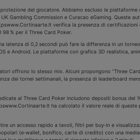
la protezione del giocatore. Abbiamo escluso le piattaform
y, UK Gambling Commission e Curacao eGaming. Queste auto
Httpswww.Cortinaarte.It verifica la presenza di certificazio
il 98 % per il Three Card Poker.
 una latenza di 0,2 secondi può fare la differenza in un torn
S e Android. Le piattaforme con grafica 3D realistica, anima
peratori offrono lo stesso mix. Alcuni propongono “Three Ca
uenza dei tornei settimanali, la presenza di leaderboard mensi
dicate al Three Card Poker includono depositi bonus del 10
pswww.Cortinaarte.It ha calcolato il valore reale di queste
re un accesso rapido a tavoli, filtri per buy‑in e visualizzaz
opolari (e‑wallet, bonifico, carte di credito) con una media 