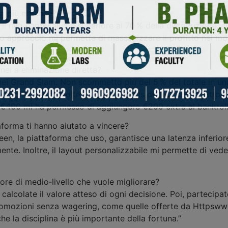
a più efficace?
o il mio hand‑value è superiore al 70 % della distribuzione, 
o approccio mi permette di massimizzare il profitto nei m
”
nei a eliminazione diretta?
nei Grand Slam. Non scommetto più del 5 % del totale in una 
vare il capitale. Inoltre, sfrutto i bonus di deposito di Http
 a €400 mi ha permesso di aggiungere €200 extra al bankroll
aforma ti hanno aiutato a vincere?
en, la piattaforma che uso, garantisce una latenza inferiore
te. Inoltre, il layout personalizzabile mi permette di vede
re di medio‑livello che vuole migliorare?
e calcolate il valore atteso di ogni decisione. Poi, partecipat
e promozioni senza wagering, come quelle offerte da Httpswww
che la disciplina è più importante della fortuna.”