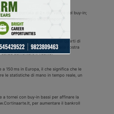
aumento la puntata al 2× del valore del buy‑in;
omenti di vantaggio senza esporsi
singola sessione e, se entro nei quarti di
swww.Cortinaarte.It consigliati nella nostra
 senza aumentare il rischio.”
 a 150 ms in Europa, il che significa che le
re le statistiche di mano in tempo reale, un
e a tornei con buy‑in bassi per affinare la
.Cortinaarte.It, per aumentare il bankroll