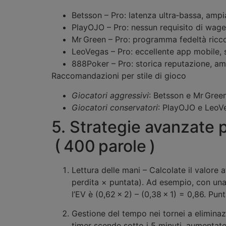
Betsson – Pro: latenza ultra‑bassa, ampi
PlayOJO – Pro: nessun requisito di wage
Mr Green – Pro: programma fedeltà ricco d
LeoVegas – Pro: eccellente app mobile, s
888Poker – Pro: storica reputazione, am
Raccomandazioni per stile di gioco
Giocatori aggressivi
: Betsson e Mr Green,
Giocatori conservatori
: PlayOJO e LeoVe
5. Strategie avanzate p
( 400 parole )
Lettura delle mani – Calcolate il valore 
perdita × puntata). Ad esempio, con una 
l’EV è (0,62 × 2) – (0,38 × 1) = 0,86. Pu
Gestione del tempo nei tornei a eliminaz
timer scende sotto i 5 minuti, aumentate