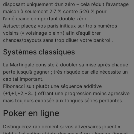
disposant uniquement d’un zéro – cela réduit l’avantage
maison à seulement 2·7 % contre 5·26 % pour
l’américaine comportant double zéro.
Astuce
: placez vos paris initiaux sur trois numéros
voisins (« voisinage plein ») afin d’équilibrer
chances/payouts sans trop diluer votre bankroll.
Systèmes classiques
La Martingale consiste à doubler sa mise après chaque
perte jusqu’à gagner ; très risquée car elle nécessite un
capital important.
Fibonacci suit plutôt une séquence additive
(+1,+1,+2,+3…) offrant une progression moins agressive
mais toujours exposée aux longues séries perdantes.
Poker en ligne
Distinguerez rapidement si vos adversaires jouent «
tight » (sélection stricte des mains) ou « loose » (jouent