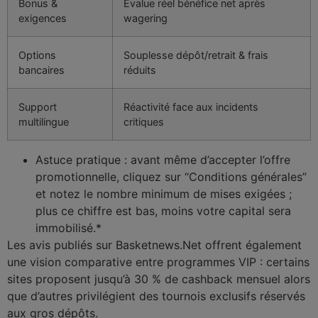
Bonus &
Évalue réel bénéfice net après
exigences
wagering
Options
Souplesse dépôt/retrait & frais
bancaires
réduits
Support
Réactivité face aux incidents
multilingue
critiques
Astuce pratique : avant même d’accepter l’offre
promotionnelle, cliquez sur “Conditions générales”
et notez le nombre minimum de mises exigées ;
plus ce chiffre est bas, moins votre capital sera
immobilisé.*
Les avis publiés sur Basketnews.Net offrent également
une vision comparative entre programmes VIP : certains
sites proposent jusqu’à 30 % de cashback mensuel alors
que d’autres privilégient des tournois exclusifs réservés
aux gros dépôts.