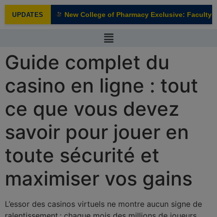
modal-check
New College of Pharmacy Exclusive: Faculty Int
UPDATES
NEW
Guide complet du
casino en ligne : tout
ce que vous devez
savoir pour jouer en
toute sécurité et
maximiser vos gains
L’essor des casinos virtuels ne montre aucun signe de
ralentissement ; chaque mois des millions de joueurs