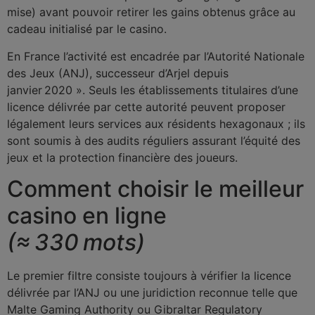
mise) avant pouvoir retirer les gains obtenus grâce au
cadeau initialisé par le casino.
En France l’activité est encadrée par l’Autorité Nationale
des Jeux (ANJ), successeur d’Arjel depuis
janvier 2020 ». Seuls les établissements titulaires d’une
licence délivrée par cette autorité peuvent proposer
légalement leurs services aux résidents hexagonaux ; ils
sont soumis à des audits réguliers assurant l’équité des
jeux et la protection financière des joueurs.
Comment choisir le meilleur
casino en ligne
(≈ 330 mots)
Le premier filtre consiste toujours à vérifier la licence
délivrée par l’ANJ ou une juridiction reconnue telle que
Malte Gaming Authority ou Gibraltar Regulatory