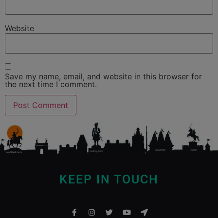
Website
Save my name, email, and website in this browser for
the next time I comment.
KEEP IN TOUCH