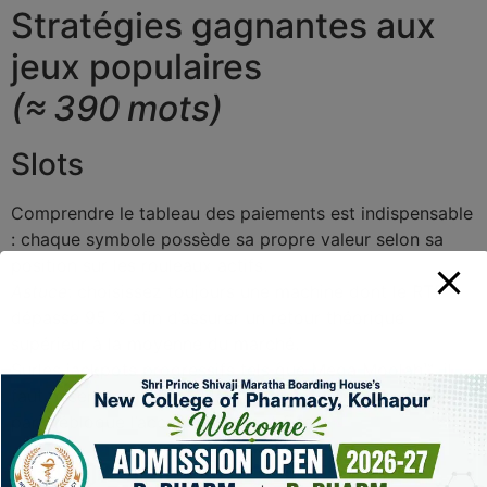
Stratégies gagnantes aux
jeux populaires
(≈ 390 mots)
Slots
Comprendre le tableau des paiements est indispensable
: chaque symbole possède sa propre valeur selon sa
position sur les rouleaux actifs.
Astuce
: choisissez toujours une machine dont le RTP
dépasse 95 % afin d’assurer un retour théorique
supérieur à la moyenne du marché.
Surles jackpots progressifs tels que Mega Moolah™, il
faut miser le “max bet” dès le premier spin car seul ce
pari débloque l’accès au jackpot final.
Blackjack