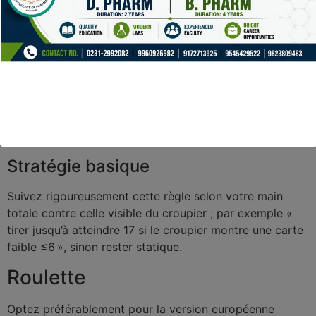
Le comptage simplifié consiste à ajouter +1 lorsqu’une
carte basse (de 2 à6) apparaît puis –1 quand elle est
élevée (10 voire As). Garder un compte positif permet
alors d’ajuster légèrement sa mise lorsque l’avantage
passe au joueur.
Astuce
: appliquez cette méthode seulement lorsqu’il y a
peu de joueurs autour du tableau afin que vos actions
restent dissimulées.
Stratégie basique
Suivez rigoureusement cette règle selon votre main
totale contre celle visible du croupier ; par exemple «
tirer jusqu’à atteindre 17 si le croupier montre une carte
faible ≤6 », sinon rester statique.
Roulette
Optez préférablement pour la version européenne