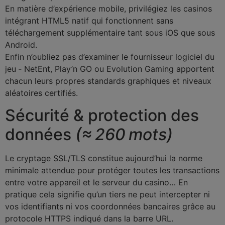
En matière d’expérience mobile, privilégiez les casinos
intégrant HTML5 natif qui fonctionnent sans
téléchargement supplémentaire tant sous iOS que sous
Android.
Enfin n’oubliez pas d’examiner le fournisseur logiciel du
jeu ‑ NetEnt, Play’n GO ou Evolution Gaming apportent
chacun leurs propres standards graphiques et niveaux
aléatoires certifiés.
Sécurité & protection des
données
(≈ 260 mots)
Le cryptage SSL/TLS constitue aujourd’hui la norme
minimale attendue pour protéger toutes les transactions
entre votre appareil et le serveur du casino… En
pratique cela signifie qu’un tiers ne peut intercepter ni
vos identifiants ni vos coordonnées bancaires grâce au
protocole HTTPS indiqué dans la barre URL.