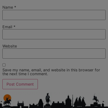
Name
*
Email
*
Website
Save my name, email, and website in this browser for
the next time I comment.