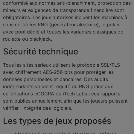
conformité aux normes anti‑blanchiment, protection des
mineurs et exigences de transparence financière sont
obligatoires. Les jeux autorisés incluent les machines à
sous certifiées RNG (générateur aléatoire), le poker
avec pool dédié et toutes les variantes classiques de
roulette ou blackjack.
Sécurité technique
Tous les sites sérieux utilisent le protocole SSL/TLS
avec chiffrement AES‑256 bits pour protéger les
données personnelles et bancaires. Des audits
indépendants valident l’équité du RNG grâce aux
certifications eCOGRA ou iTech Labs ; ces rapports
sont publiés annuellement afin que les joueurs puissent
vérifier l’intégrité des logiciels.
Les types de jeux proposés