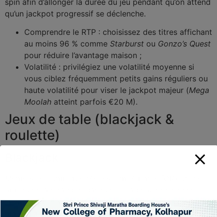
spin afin d’allonger la durée du jeu pendant qu’on attend
qu’un jackpot progressif se déclenche.
Comprendre le RTP : choisissez des titres affichant
au moins 96 % comme
Starburst
ou
Gonzo’s Quest
pour réduire l’avantage maison ;
Volatilité : privilégiez une volatilité moyenne si
vous ciblez fréquemment petits gains réguliers ou
haute volatilité pour viser le jackpot majeur (
Mega
Moolah
atteint parfois €20 M).
Jeux de table (blackjack &
roulette)
Blackjack
Même si le comptage réel est limité par le RNG online,
appliquer la stratégie basique — tableau décisionnel
selon la carte visible du croupier — diminue l’avantage
maison à moins de 0,5 %. Un exemple concret : face à