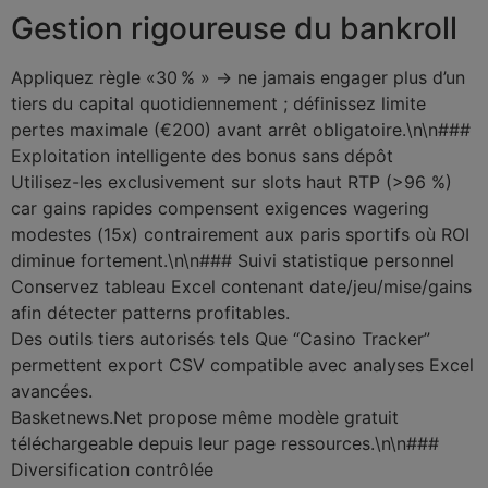
Gestion rigoureuse du bankroll
Appliquez règle «30 % » → ne jamais engager plus d’un
tiers du capital quotidiennement ; définissez limite
pertes maximale (€200) avant arrêt obligatoire.\n\n###
Exploitation intelligente des bonus sans dépôt
Utilisez-les exclusivement sur slots haut RTP (>96 %)
car gains rapides compensent exigences wagering
modestes (15x) contrairement aux paris sportifs où ROI
diminue fortement.\n\n### Suivi statistique personnel
Conservez tableau Excel contenant date/jeu/mise/gains
afin détecter patterns profitables.
Des outils tiers autorisés tels Que “Casino Tracker”
permettent export CSV compatible avec analyses Excel
avancées.
Basketnews.Net propose même modèle gratuit
téléchargeable depuis leur page ressources.\n\n###
Diversification contrôlée