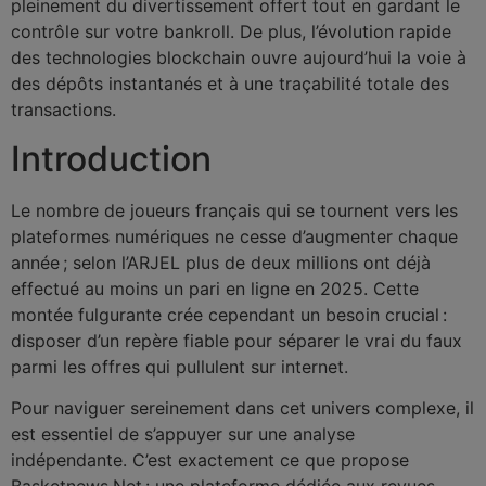
pleinement du divertissement offert tout en gardant le
contrôle sur votre bankroll. De plus, l’évolution rapide
des technologies blockchain ouvre aujourd’hui la voie à
des dépôts instantanés et à une traçabilité totale des
transactions.
Introduction
Le nombre de joueurs français qui se tournent vers les
plateformes numériques ne cesse d’augmenter chaque
année ; selon l’ARJEL plus de deux millions ont déjà
effectué au moins un pari en ligne en 2025. Cette
montée fulgurante crée cependant un besoin crucial :
disposer d’un repère fiable pour séparer le vrai du faux
parmi les offres qui pullulent sur internet.
Pour naviguer sereinement dans cet univers complexe, il
est essentiel de s’appuyer sur une analyse
indépendante. C’est exactement ce que propose