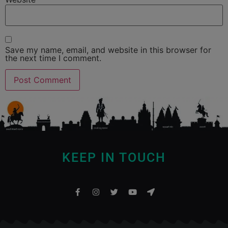
Save my name, email, and website in this browser for
the next time I comment.
KEEP IN TOUCH