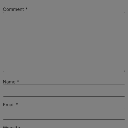
Comment
*
Name
*
Email
*
Website