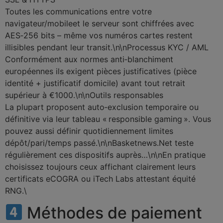
Toutes les communications entre votre
navigateur/mobile​et le serveur sont chiffrées avec
AES‑256 bits – même vos numéros cartes restent
illisibles pendant leur transit.\n\nProcessus KYC / AML
Conformément aux normes anti‑blanchiment
européennes ils exigent pièces justificatives (pièce
identité + justificatif domicile) avant tout retrait
supérieur à €1000.\n\nOutils responsables
La plupart proposent auto‑exclusion temporaire ou
définitive via leur tableau « responsible gaming ». Vous
pouvez aussi définir quotidiennement limites
dépôt/pari/temps passé.\n\nBasketnews.Net teste
régulièrement ces dispositifs auprès…\n\nEn pratique
choisissez toujours ceux affichant clairement leurs
certificats eCOGRA ou iTech Labs attestant équité
RNG.\
Méthodes de paiement