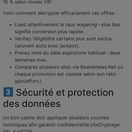
15 % selon niveau VIP.
Voici comment décrypter efficacement ces offres :
Lisez attentivement le taux
wagering
– plus bas
signifie conversion plus rapide.
Vérifiez l’éligibilité certains jeux sont exclus
(souvent slots avec jackpot).
Prenez note du délai expiratoire habituel – deux
semaines max.
Comparez plusieurs sites via Basketnews.Net où
chaque promotion est classée selon son ratio
gain/effort.\
Sécurité et protection
des données
Un bon casino doit appliquer plusieurs couches
techniques afin garantir confidentialité.\n\nCryptage
SSL & HTTPS