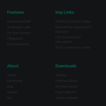
Features
Imp Links
Experienced Staff
Pharmacy Council of India
World Class Labs
Mashrashtra State Board of
Education
20+ Acre Campus
DTE, Governmet of
Playground
Maharashtra.
Personal Mentor
AICTE, Governmet of India
About
Downloads
Stories
Syllabus
Community
Pharmacy Books
Blog
Seminar Reports
Careers
Project Reports
NIT
Activity Calender