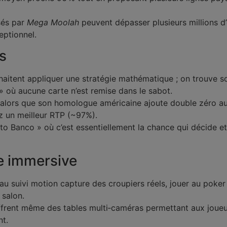
sés par
Mega Moolah
peuvent dépasser plusieurs millions d’e
eptionnel.
s
uhaitent appliquer une stratégie mathématique ; on trouve s
 » où aucune carte n’est remise dans le sabot.
 alors que son homologue américaine ajoute double zéro au
ez un meilleur RTP (~97%).
nto Banco » où c’est essentiellement la chance qui décide 
ce immersive
u suivi motion capture des croupiers réels, jouer au poker
 salon.
frent même des tables multi‑caméras permettant aux jou
nt.