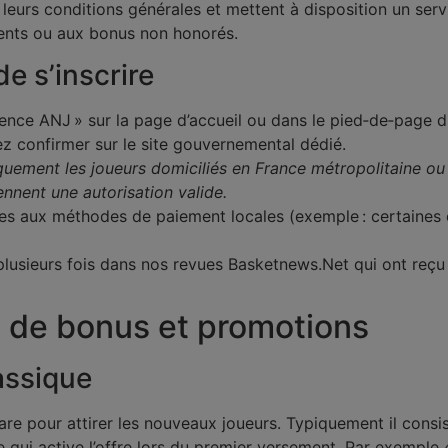
r leurs conditions générales et mettent à disposition un se
ents ou aux bonus non honorés.
de s’inscrire
icence ANJ » sur la page d’accueil ou dans le pied‑de‑page 
ez confirmer sur le site gouvernemental dédié.
uement les joueurs domiciliés en France métropolitaine ou
iennent une autorisation valide.
iées aux méthodes de paiement locales (exemple : certaines 
s plusieurs fois dans nos revues Basketnews.Net qui ont reçu
es de bonus et promotions
assique
e pour attirer les nouveaux joueurs. Typiquement il consist
qui active l’offre lors du premier versement. Par exempl