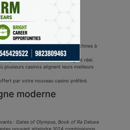
fs.
ique du bonus.
onfisqués.
ur trop élevé appliqué aux seules machines à
ire pour convertir le crédit en argent réel.
plusieurs casinos alignent leurs meilleurs
offert par votre nouveau casino préféré.
ligne moderne
ovants :
Gates of Olympus
,
Book of Ra Deluxe
yantes pouvant atteindre 1024 combinaisons