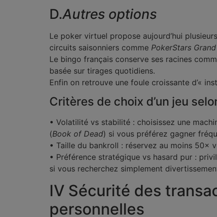
D.
Autres options
Le poker virtuel propose aujourd’hui plusieurs
circuits saisonniers comme
PokerStars Grand 
Le bingo français conserve ses racines comm
basée sur tirages quotidiens.
Enfin on retrouve une foule croissante d’« ins
Critères de choix d’un jeu selo
• Volatilité vs stabilité : choisissez une machin
(
Book of Dead
) si vous préférez gagner fré
• Taille du bankroll : réservez au moins 50× v
• Préférence stratégique vs hasard pur : priv
si vous recherchez simplement divertissement
IV Sécurité des transa
personnelles