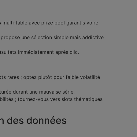
 multi‑table avec prize pool garantis voire
propose une sélection simple mais addictive
résultats immédiatement après clic.
ts rares ; optez plutôt pour faible volatilité
aturée durant une mauvaise série.
bilités ; tournez-vous vers slots thématiques
ion des données