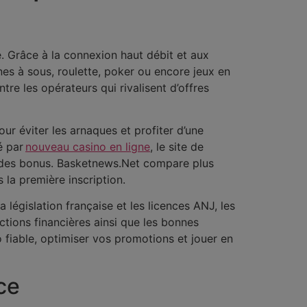
 Grâce à la connexion haut débit et aux
es à sous, roulette, poker ou encore jeux en
re les opérateurs qui rivalisent d’offres
our éviter les arnaques et profiter d’une
é par
nouveau casino en ligne
, le site de
té des bonus. Basketnews.Net compare plus
 la première inscription.
législation française et les licences ANJ, les
tions financières ainsi que les bonnes
o fiable, optimiser vos promotions et jouer en
ce