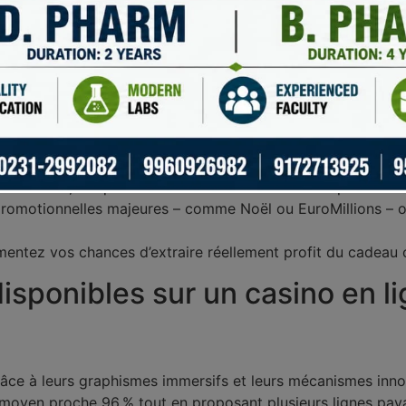
plus élevé que le blackjack).
ituellement les paris sportifs ou certains jackpots progressi
jours – doit être respectée sous peine d’annulation automat
s validation complète du wagering ; sinon les gains seront c
iser la valeur des bonus
n afin d’éviter les surprises désagréables comme un facte
rieur à 25x, ce qui réduit considérablement le temps nécessa
romotionnelles majeures – comme Noël ou EuroMillions – où 
mentez vos chances d’extraire réellement profit du cadeau 
disponibles sur un casino en 
grâce à leurs graphismes immersifs et leurs mécanismes inn
 moyen proche 96 % tout en proposant plusieurs lignes pa