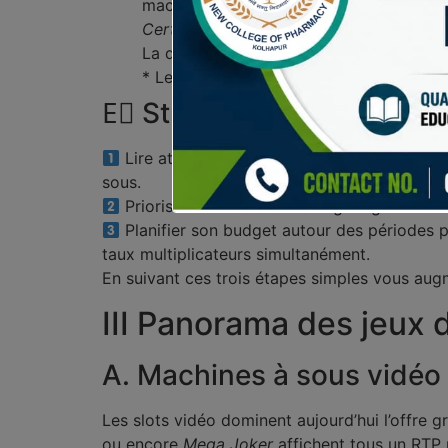
machines à sous ont souvent un facteur 
Certains jeux sont exclus du calcul : hab
La date limite – souvent entre 30 et 60 
* Le retrait ne devient possible qu’aprè
E️⃣ Stratégies pour maxim
Lire attentivement chaque terme & conditio
sous.
Prioriser les offres où le wagering est infé
Planifier son budget autour des périodes p
taux multiplicateurs simultanément.
En suivant ces trois étapes simples vous aug
III Panorama des jeux 
A. Machines à sous vidéo
Les slots vidéo dominent aujourd’hui l’offre 
ou encore
Mega Joker
affichent tous un RTP