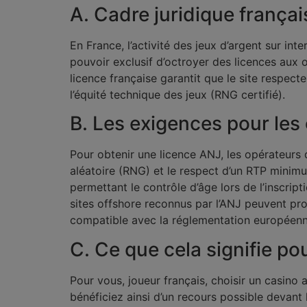
A. Cadre juridique françai
En France, l’activité des jeux d’argent sur in
pouvoir exclusif d’octroyer des licences aux o
licence française garantit que le site respecte
l’équité technique des jeux (RNG certifié).
B. Les exigences pour les
Pour obtenir une licence ANJ, les opérateurs 
aléatoire (RNG) et le respect d’un RTP minimu
permettant le contrôle d’âge lors de l’inscri
sites offshore reconnus par l’ANJ peuvent prop
compatible avec la réglementation européenn
C. Ce que cela signifie pou
Pour vous, joueur français, choisir un casino 
bénéficiez ainsi d’un recours possible devant 