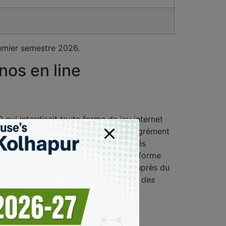
emier semestre 2026.
inos en line
qui interdisait toute forme de jeu internet
ifique au jeu digital : création d’un agrément
 quelques partenaires étrangers agréés
roposant plus de €5 000 mensuels sous forme
ent déclarer correctement leurs gains auprès du
 attentivement l’émergence constante des
r fin‑2026.