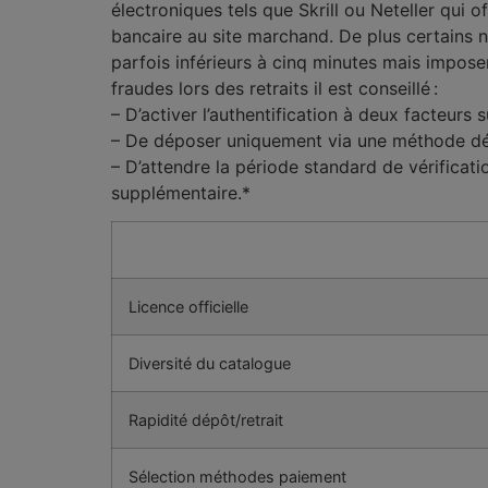
électroniques tels que Skrill ou Neteller qui 
bancaire au site marchand. De plus certains
parfois inférieurs à cinq minutes mais imposen
fraudes lors des retraits il est conseillé :
– D’activer l’authentification à deux facteurs 
– De déposer uniquement via une méthode déjà
– D’attendre la période standard de vérifica
supplémentaire.*
Licence officielle
Diversité du catalogue
Rapidité dépôt/retrait
Sélection méthodes paiement