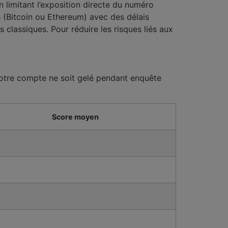
n limitant l’exposition directe du numéro
 (Bitcoin ou Ethereum) avec des délais
 classiques. Pour réduire les risques liés aux
votre compte ne soit gelé pendant enquête
Score moyen