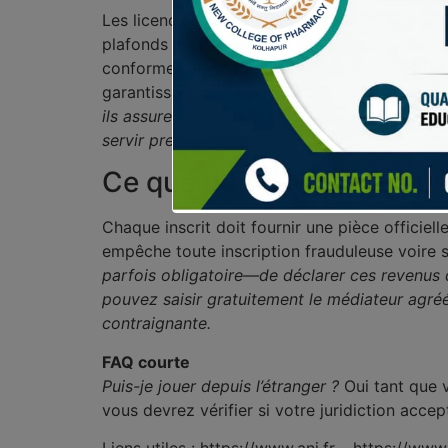
Les licenciés doivent mettre à disposition cha
plafonds journaliers/hebdomadaires fixables 
conformes aux directives européennes FATF in
garantissant qu’au moins 30 % des gains supér
ils assurent un service clientèle accessible 
servir preuve lors éventuelle litige.
Ce que doit savoir chaque
Chaque inscrit doit fournir une pièce officie
empêche toute inscription frauduleuse voire 
parfois obligatoire—de déclarer ces revenus d
pouvez saisir gratuitement le médiateur agréé
contraignante.
FAQ courte
Puis-je jouer depuis l’étranger ?
Oui tant que v
vous devrez vérifier si votre juridiction acce
Liens utiles : https://www.anj.fr – https://www.