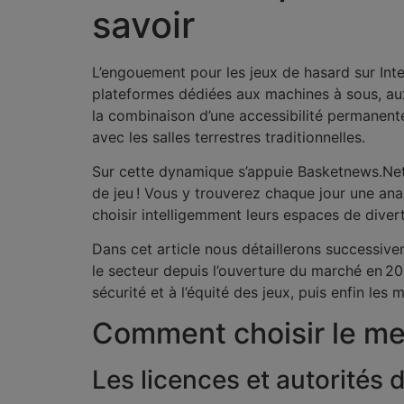
savoir
L’engouement pour les jeux de hasard sur Inte
plateformes dédiées aux machines à sous, aux 
la combinaison d’une accessibilité permanente, 
avec les salles terrestres traditionnelles.
Sur cette dynamique s’appuie Basketnews.Net, 
de jeu ! Vous y trouverez chaque jour une a
choisir intelligemment leurs espaces de divert
Dans cet article nous détaillerons successivem
le secteur depuis l’ouverture du marché en 2010
sécurité et à l’équité des jeux, puis enfin les
Comment choisir le mei
Les licences et autorités 