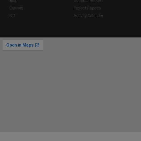
Blog
Seminar Reports
Careers
Project Reports
NIT
Activity Calender