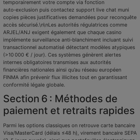
temporairement votre compte via fonction
auto‑exclusion puis contactez support live chat muni
copies pièces justificatives demandées pour reconquête
accès sécurisé.\n\nLes autorités régulatrices comme
ARJEL/ANJ exigent également que chaque casino
implémente surveillance anti‑blanchiment incluant suivi
transactionnel automatisé détectant modèles atypiques
(>10 000 € / jour). Ces systèmes génèrent alertes
internes obligatoires transmises aux autorités
financières nationales ainsi qu’au réseau européen
FINMA afin prévenir flux illicites tout en garantissant
conformité légale globale.
Section 6 : Méthodes de
paiement et retraits rapides
Parmi les options classiques on retrouve carte bancaire
Visa/MasterCard (délais ≤48 h), virement bancaire SEPA