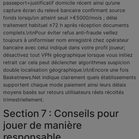
passeport+justificatif domicile récent ainsi qu’une
capture écran du relevé bancaire confirmant source
fonds lorsqu’on atteint seuil >€5000/mois ; délai
traitement habituel ≤72 h après réception documents
complets.\n\nPour éviter refus anti‑fraude veillez
toujours à uniformiser nom enregistré chez opérateur
bancaire avec celui indiqué dans votre profil joueur;
désactivez tout VPN géographique lorsque vous initiez
retrait car cela peut déclencher algorithmes suspicion
double localisation géographique.\n\nEncore une fois
Basketnews.Net indique clairement quels établissements
supportent chaque mode paiement ainsi leurs délais
moyens basés sur retours utilisateurs réels récoltés
trimestriellement.
Section 7 : Conseils pour
jouer de manière
responsable