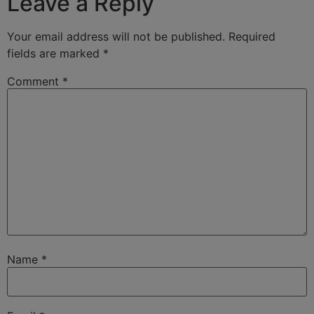
Leave a Reply
Your email address will not be published.
Required
fields are marked
*
Comment
*
Name
*