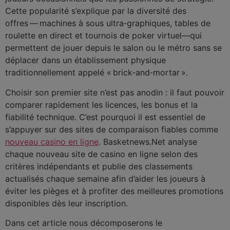
Cette popularité s’explique par la diversité des
offres — machines à sous ultra‑graphiques, tables de
roulette en direct et tournois de poker virtuel—qui
permettent de jouer depuis le salon ou le métro sans se
déplacer dans un établissement physique
traditionnellement appelé « brick‑and‑mortar ».
Choisir son premier site n’est pas anodin : il faut pouvoir
comparer rapidement les licences, les bonus et la
fiabilité technique. C’est pourquoi il est essentiel de
s’appuyer sur des sites de comparaison fiables comme
nouveau casino en ligne
. Basketnews.Net analyse
chaque nouveau site de casino en ligne selon des
critères indépendants et publie des classements
actualisés chaque semaine afin d’aider les joueurs à
éviter les pièges et à profiter des meilleures promotions
disponibles dès leur inscription.
Dans cet article nous décomposerons le