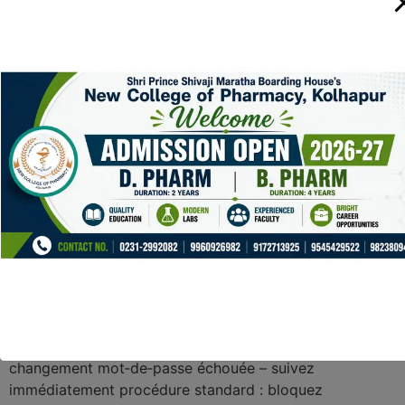
données sont collectées – nom complet, adresse
postale, numéro bancaire/crypto address – ainsi que
leurs finalités : validation KYC obligatoire conformément
aux directives AML européennes ; amélioration UX via
analyse comportementale anonymisée ; marketing ciblé
uniquement si consentement explicite fourni lors
création du compte.\n\nL’authentification forte
représente aujourd’hui la norme recommandée :
activation possible via application mobile génératrice
OTP ou token matériel YubiKey . De nombreux
opérateurs affichent clairement cette option dans leur
tableau récapitulatif présent sur Basketnews.Net où ils
sont classés selon robustesse sécurité (“niveau gold”
lorsqu’ils offrent OTP + email verification).\n\nEn cas
compromise suspectée – notifications inhabituelles
telles qu’une connexion depuis IP étrangère ou tentative
changement mot‑de‑passe échouée – suivez
immédiatement procédure standard : bloquez