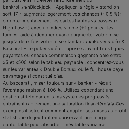
bankroll.\n\nBlackjack – Appliquer la règle « stand on
soft‑17 » augmente légèrement vos chances (~0,5 %);
compter mentalement les cartes hautes vs basses («
High‑Low ») avec un indice simple (+1 pour cartes
faibles) aide à identifier quand augmenter votre mise
jusqu’à deux fois votre mise standard.\n\nPoker vidéo &
Baccarat – Le poker vidéo propose souvent trois lignes
payantes où chaque combinaison gagnante paie entre
x5 et x500 selon le tableau paytable ; concentrez‑vous
sur les variantes « Double Bonus» où le full house paye
davantage si constitué d’as.
Au baccarat , miser toujours sur « banker » réduit
l’avantage maison à
1,06 %. Utilisez cependant une
gestion stricte car certains systèmes progressifs
entraînent rapidement une saturation financière.\n\nCes
exemples illustrent comment adapter ses mises au profil
statistique du jeu tout en conservant une marge
confortable pour absorber l’inévitable variance