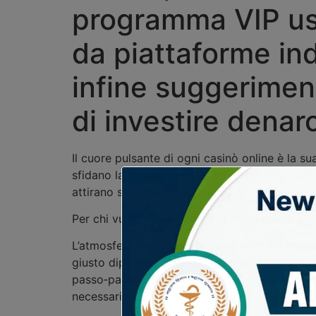
programma VIP us
da piattaforme in
infine suggerimen
di investire denar
Il cuore pulsante di ogni casinò online è la sua
sfidano la fortuna quotidiana. Durante il period
attirano sia veterani sia neofiti del gioco d’az
Per chi vuole approfondire le differenze tra i 
L’atmosfera festiva porta con sé promozioni e
giusto dipende molto dal proprio livello VIP. 
passo‑passo pensata appositamente per chi è a
necessario.