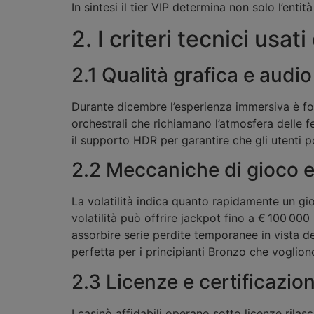
In sintesi il tier VIP determina non solo l’enti
2. I criteri tecnici usat
2.1 Qualità grafica e audio
Durante dicembre l’esperienza immersiva è fo
orchestrali che richiamano l’atmosfera delle fe
il supporto HDR per garantire che gli utenti p
2.2 Meccaniche di gioco e 
La volatilità indica quanto rapidamente un gio
volatilità può offrire jackpot fino a € 100 0
assorbire serie perdite temporanee in vista de
perfetta per i principianti Bronzo che voglion
2.3 Licenze e certificazion
I casinò affidabili operano sotto licenze ril