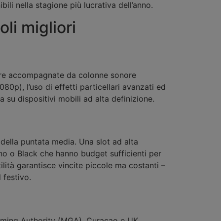
bili nella stagione più lucrativa dell’anno.
oli migliori
ssere accompagnate da colonne sonore
80p), l’uso di effetti particellari avanzati ed
su dispositivi mobili ad alta definizione.
 della puntata media. Una slot ad alta
ino o Black che hanno budget sufficienti per
ilità garantisce vincite piccole ma costanti –
 festivo.
 Gaming Authority (MGA), Curacao e UK