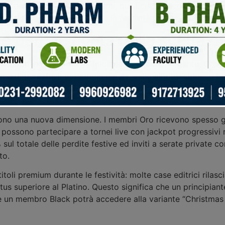
 tier VIP nei casinò moderni, quali criteri tecnici guidano l
 decisioni informate durante le festività più luminose dell’a
” e perché conta nella scelta d
utturati in diversi tier – tipicamente Bronzo, Argento, Oro,
 di puntata. Il passaggio da un livello all’altro sblocca b
tata aumentati (da € 100 a € 5 000), accesso prioritario a ev
no una nuova dimensione. I membri Oro ricevono spesso giri
possono partecipare a tornei live con jackpot progressivi ris
sul totale delle perdite festive ed inviti a serate private co
to.
i titoli premium durante le festività: molte case editrici rilasc
tus superiore al Platino. Questo significa che un principiant
e un membro Black potrà accedere alla variante “Christmas 