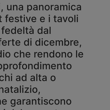
ni, una panoramica
festive e i tavoli
 fedeltà dal
fferte di dicembre,
udio che rendono le
approfondimento
chi ad alta o
atalizio,
che garantiscono