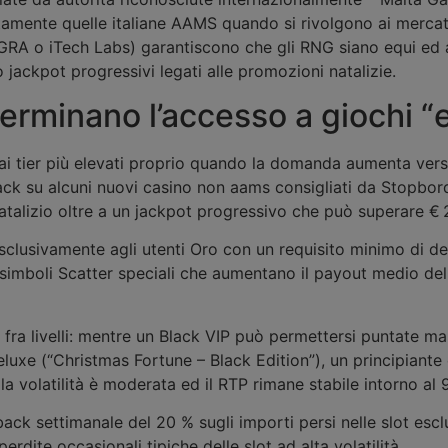
ente quelle italiane AAMS quando si rivolgono ai mercati e
OGRA o iTech Labs) garantiscono che gli RNG siano equi ed 
 jackpot progressivi legati alle promozioni natalizie.
eterminano l’accesso a giochi “e
 ai tier più elevati proprio quando la domanda aumenta ver
lack su alcuni nuovi casino non aams consigliati da Stopbord
Natalizio oltre a un jackpot progressivo che può superare € 
esclusivamente agli utenti Oro con un requisito minimo di de
simboli Scatter speciali che aumentano il payout medio del
 fra livelli: mentre un Black VIP può permettersi puntate m
ot deluxe (“Christmas Fortune – Black Edition”), un principia
a volatilità è moderata ed il RTP rimane stabile intorno al 
k settimanale del 20 % sugli importi persi nelle slot esclus
rdite occasionali tipiche delle slot ad alta volatilità.