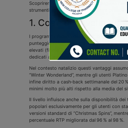
Scopriremo insieme cosa significano realmente i
strumenti analitici possono aiutare a prendere
1. Cos’è un “livello VIP
I programmi fedeltà dei casinò online sono str
punteggio accumulato tramite depositi o volume
elevati (fino al 300 %), limiti massimi di pun
dedicati alle richieste più complesse.
Nel contesto natalizio questi vantaggi assumo
“Winter Wonderland”, mentre gli utenti Platino 
infine diritto a cash‑back settimanale del 20 % 
minimi molto più alti rispetto alla media del si
Il livello influisce anche sulla disponibilità de
popolari esclusivamente per gli utenti con sta
versioni standard di “Christmas Spins”, mentr
percentuale RTP migliorata dal 96 % al 98 %.