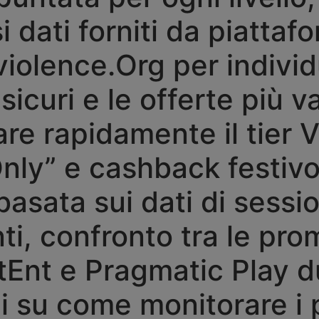
i dati forniti da piattaf
olence.Org per individu
icuri e le offerte più v
are rapidamente il tier
nly” e cashback festivo
 basata sui dati di sessi
nti, confronto tra le pr
Ent e Pragmatic Play du
ni su come monitorare i 