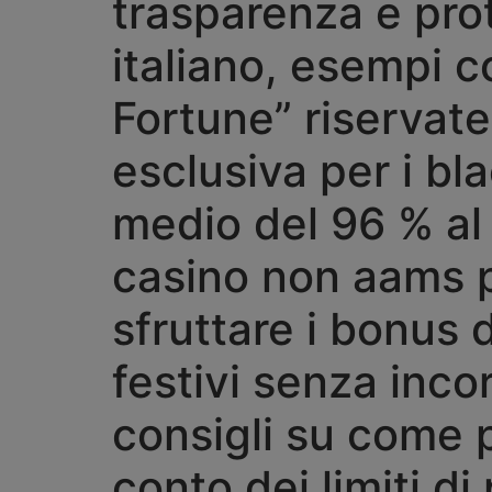
trasparenza e prot
italiano, esempi 
Fortune” riservate
esclusiva per i bl
medio del 96 % al
casino non aams p
sfruttare i bonus d
festivi senza incor
consigli su come p
conto dei limiti di 