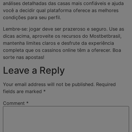
análises detalhadas das casas mais confiáveis e ajuda
você a decidir qual plataforma oferece as melhores
condições para seu perfil.
Lembre‑se: jogar deve ser prazeroso e seguro. Use as
dicas acima, aproveite os recursos do Mostbetbrasil,
mantenha limites claros e desfrute da experiência
completa que os cassinos online têm a oferecer. Boa
sorte nas apostas!
Leave a Reply
Your email address will not be published.
Required
fields are marked
*
Comment
*