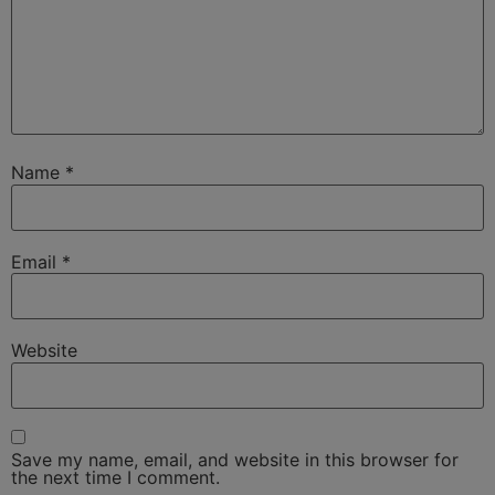
Name
*
Email
*
Website
Save my name, email, and website in this browser for
the next time I comment.