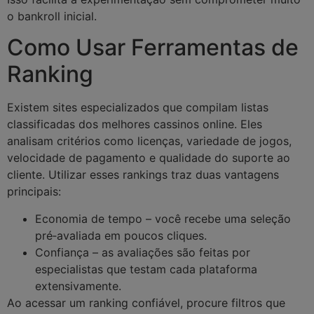
o bankroll inicial.
Como Usar Ferramentas de
Ranking
Existem sites especializados que compilam listas
classificadas dos melhores cassinos online. Eles
analisam critérios como licenças, variedade de jogos,
velocidade de pagamento e qualidade do suporte ao
cliente. Utilizar esses rankings traz duas vantagens
principais:
Economia de tempo – você recebe uma seleção
pré‑avaliada em poucos cliques.
Confiança – as avaliações são feitas por
especialistas que testam cada plataforma
extensivamente.
Ao acessar um ranking confiável, procure filtros que