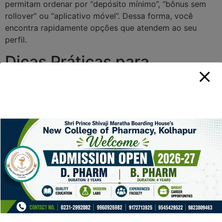
permitam ordenar por “depósito mínimo”, “bônus sem
rollover” ou “aplicativo móvel”. Dessa forma, você
encontra rapidamente opções que atendem ao seu
perfil.
Dicas Práticas para
Iniciantes
Se você está começando agora, siga estas
recomendações simples:
Comece com jogos de baixa volatilidade para
entender a dinâmica sem grandes oscilações.
Defina um orçamento semanal e nunca ultrapasse
esse limite.
Experimente o modo demo antes de apostar
dinheiro real; isso ajuda a conhecer regras e
pagamentos.
Use o aplicativo do Mostbetbrasil para receber