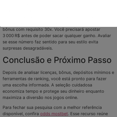
notificações sobre promoções exclusivas.
Leia sempre os termos do bônus; procure por
requisitos como “x30 do valor do bônus”.
Por exemplo, imagine que você receba 100 R$ em
bônus com requisito 30x. Você precisará apostar
3 000 R$ antes de poder sacar qualquer ganho. Avaliar
se esse número faz sentido para seu estilo evita
surpresas desagradáveis.
Conclusão e Próximo Passo
Depois de analisar licenças, bônus, depósitos mínimos e
ferramentas de ranking, você está pronto para fazer
uma escolha informada. A seleção cuidadosa
economiza tempo e protege seu dinheiro enquanto
maximiza a diversão nos jogos online.
Para fechar sua pesquisa com a melhor referência
disponível, confira
odds mostbet
. Esse recurso reúne