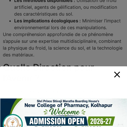
Les méthodes disponibles :
Utilisation de froid
artificiel, agents de gélification, ou modification
des caractéristiques du sol.
Les implications écologiques :
Minimiser l’impact
environnemental lors de ces manipulations.
Une compréhension approfondie de ce phénomène
s’appuie sur une expertise multidisciplinaire, combinant
la physique du froid, la science du sol, et la technologie
des matériaux.
Quelle Direction pour
l’Avenir ?
Les recherches actuelles pointent vers une intégration
de technologies intelligentes capables d’activer ou de
désactiver le gel selon les besoins du moment. Par
exemple, les systèmes de rétroaction basés sur
l’intelligence artificielle peuvent anticiper les cycles
thermiques et préparer les sols en conséquence — clef