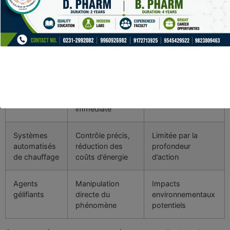
pour minimiser l’impact climatique sur les infrastructures
et les cultures.
Technologie
Avantages
Limitations
Capteurs IoT
Surveillance
Coût initial élevé,
précise,
nécessité d’un
intervention
entretien continu
immédiate
Systèmes
Contrôle précis,
Limitée par la
automatisés
réduction des
profondeur
de chauffage
coûts d’énergie
d’action
Agents
Manipulation
Impacts
gélifiants
directe du
environnementaux
phénomène
potentiels