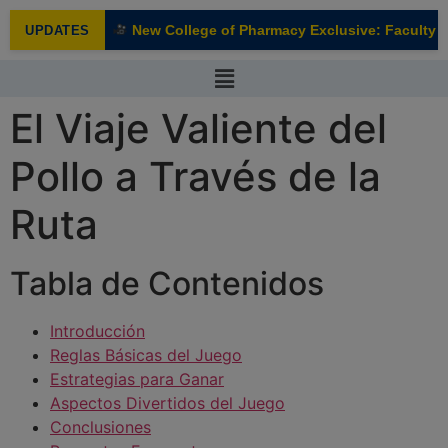
modal-check
New College of Pharmacy Exclusive: Faculty Int
UPDATES
NEW
El Viaje Valiente del
Pollo a Través de la
Ruta
Tabla de Contenidos
Introducción
Reglas Básicas del Juego
Estrategias para Ganar
Aspectos Divertidos del Juego
Conclusiones