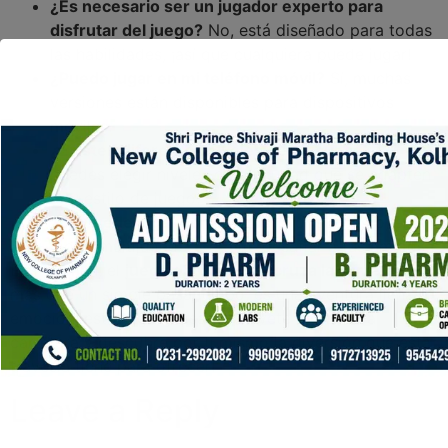
¿Es necesario ser un jugador experto para
disfrutar del juego?
No, está diseñado para todas
las habilidades, ¡así que cualquiera puede jugar!
¿Puedo jugar en mi teléfono móvil?
Sí, muchas
versiones están disponibles para dispositivos
móviles.
¿Existen diferentes niveles de dificultad?
Sí,
puedes elegir niveles de dificultad que se adapten
a tu estilo de juego.
¿Se puede jugar con amigos?
Por supuesto, el
modo multijugador permite desafiar a tus amigos.
En resumen, el
juego de pollo que cruza la carretera
es
más que un simple pasatiempo; es una aventura llena de
emoción, estrategia y risas. ¡Atrévete a cruzar la
carretera y descubre por ti mismo la diversión que esta
travesía tiene para ofrecer!
Leave a Reply