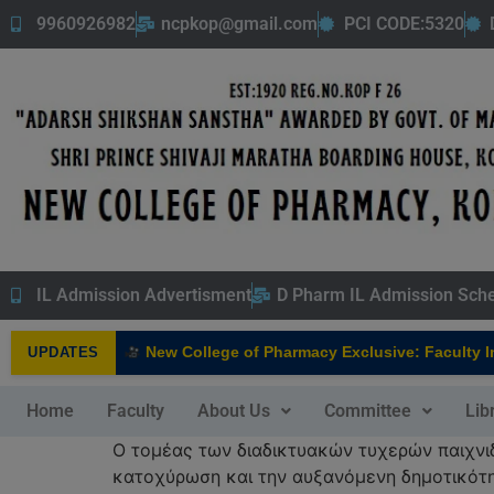
9960926982
ncpkop@gmail.com
PCI CODE:5320
IL Admission Advertisment
D Pharm IL Admission Sch
New College of Pharmacy Exclusive: Faculty Inte
UPDATES
NEW
Home
Faculty
About Us
Committee
Lib
Ο τομέας των διαδικτυακών τυχερών παιχνιδι
κατοχύρωση και την αυξανόμενη δημοτικότη