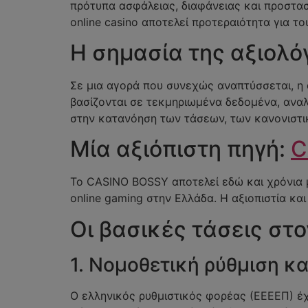
πρότυπα ασφάλειας, διαφάνειας και προστασί
online casino αποτελεί προτεραιότητα για τ
Η σημασία της αξιολό
Σε μια αγορά που συνεχώς αναπτύσσεται, η 
βασίζονται σε τεκμηριωμένα δεδομένα, αναλύ
στην κατανόηση των τάσεων, των κανονιστι
Μία αξιόπιστη πηγή:
C
To CASINO BOSSY αποτελεί εδώ και χρόνια μ
online gaming στην Ελλάδα. Η αξιοπιστία κα
Οι βασικές τάσεις στο
1. Νομοθετική ρύθμιση κα
Ο ελληνικός ρυθμιστικός φορέας (ΕΕΕΕΠ) έχ