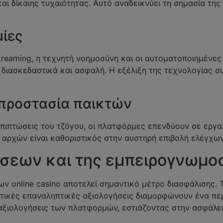
 δίκαιης τυχαιότητας. Αυτό αναδεικνύει τη σημασία της 
μίες
treaming, η τεχνητή νοημοσύνη και οι αυτοματοποιημένες
ιο διασκεδαστικά και ασφαλή. Η εξέλιξη της τεχνολογίας 
ι προστασία παικτών
επιπτώσεις του τζόγου, οι πλατφόρμες επενδύουν σε εργα
 αρχών είναι καθοριστικός στην αυστηρή επιβολή ελέγχων
ήσεων και της εμπειρογνωμο
ν online casino αποτελεί σημαντικό μέτρο διασφάλισης. 
ετικές επαναληπτικές αξιολογήσεις διαμορφώνουν ένα πε
ολογήσεις των πλατφορμών, εστιάζοντας στην ασφάλεια,