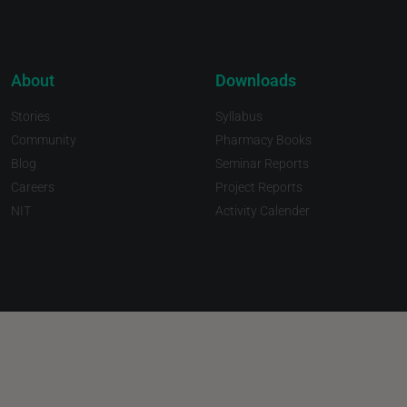
About
Downloads
Stories
Syllabus
Community
Pharmacy Books
Blog
Seminar Reports
Careers
Project Reports
NIT
Activity Calender