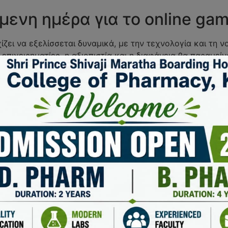
ενη ημέρα για το online ga
ίζει να εξελίσσεται δυναμικά, με την τεχνολογία και τη
ς επιχειρηματίες, η αξιοπιστία και η διαφάνεια θα παραμεί
α των αυστηρών αξιολογήσεων και των επαγγελματικών π
ς οι παίκτες μπορούν να λαμβάνουν τεκμηριωμένες και α
uired fields are marked
*