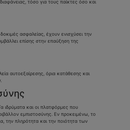
διαφάνειας, τόσο για τους παίκτες όσο και
 δοκιμές ασφαλείας, έχουν ενισχύσει την
συμβάλλει επίσης στην επαύξηση της
λεία αυτοεξαίρεσης, όρια κατάθεσης και
.
σύνης
Τα ιδρύματα και οι πλατφόρμες που
ριβάλλον εμπιστοσύνης. Εν προκειμένω, το
 την πληρότητα και την ποιότητα των