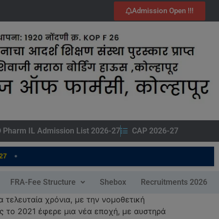
Admission Open !!!
 Pharm IL Admission List 2026-27
CAP 2026-27
•
FRA-Fee Structure
Shebox
Recruitments 2026
α τελευταία χρόνια, με την νομοθετική
ς το 2021 έφερε μια νέα εποχή, με αυστηρά