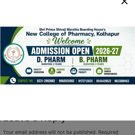
Параметр
Blacksprut
Конкурент 1
Анонимность
Высокая
Средняя
Широкий выбор
Да
Нет
товаров
Уровень
Очень
Средний
безопасности
высокий
Поддержка
24/7
Ограниченная
клиентов
Лимиты на
Гибкие
Стандартные
транзакции
Leave a Reply
Your email address will not be published.
Required