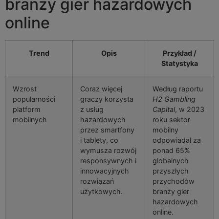
branży gier hazardowych
online
Trend
Opis
Przykład /
Statystyka
Wzrost
Coraz więcej
Według raportu
popularności
graczy korzysta
H2 Gambling
platform
z usług
Capital
, w 2023
mobilnych
hazardowych
roku sektor
przez smartfony
mobilny
i tablety, co
odpowiadał za
wymusza rozwój
ponad 65%
responsywnych i
globalnych
innowacyjnych
przyszłych
rozwiązań
przychodów
użytkowych.
branży gier
hazardowych
online.