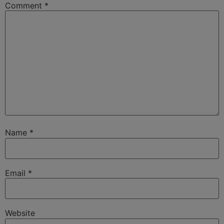
Comment
*
Name
*
Email
*
Website