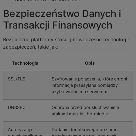
Bezpieczeństwo Danych i
Transakcji Finansowych
Bezpieczne platformy stosują nowoczesne technologie
zabezpieczeń, takie jak:
Technologia
Opis
SSL/TLS
Szyfrowanie połączenia, które chroni
informacje przesyłane pomiędzy
użytkownikiem a serwerem
DNSSEC
Ochrona przed podsłuchiwaniem i
atakami man-in-the-middle
Autoryzacja
Dodanie dodatkowego poziomu
dwuskładnikowa
bezpieczeństwa przy logowaniu