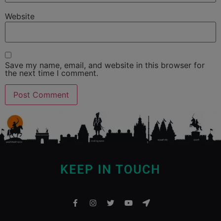
Website
Save my name, email, and website in this browser for
the next time I comment.
KEEP IN TOUCH