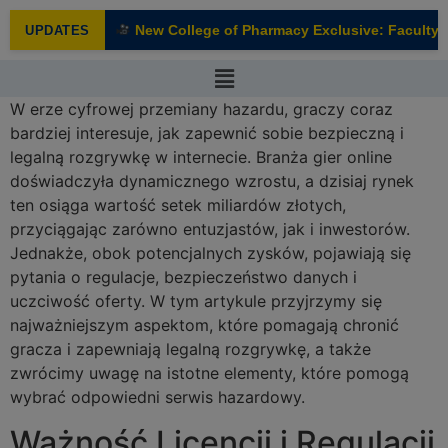
modal-check
New College of Pharmacy Exclusive: Faculty In
UPDATES
NEW
W erze cyfrowej przemiany hazardu, graczy coraz
bardziej interesuje, jak zapewnić sobie bezpieczną i
legalną rozgrywkę w internecie. Branża gier online
doświadczyła dynamicznego wzrostu, a dzisiaj rynek
ten osiąga wartość setek miliardów złotych,
przyciągając zarówno entuzjastów, jak i inwestorów.
Jednakże, obok potencjalnych zysków, pojawiają się
pytania o regulacje, bezpieczeństwo danych i
uczciwość oferty. W tym artykule przyjrzymy się
najważniejszym aspektom, które pomagają chronić
gracza i zapewniają legalną rozgrywkę, a także
zwrócimy uwagę na istotne elementy, które pomogą
wybrać odpowiedni serwis hazardowy.
Ważność Licencji i Regulacji