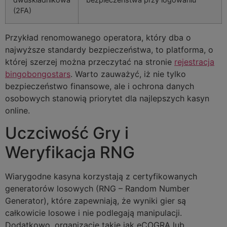
(2FA)
Przykład renomowanego operatora, który dba o
najwyższe standardy bezpieczeństwa, to platforma, o
której szerzej można przeczytać na stronie
rejestracja
bingobongostars
. Warto zauważyć, iż nie tylko
bezpieczeństwo finansowe, ale i ochrona danych
osobowych stanowią priorytet dla najlepszych kasyn
online.
Uczciwość Gry i
Weryfikacja RNG
Wiarygodne kasyna korzystają z certyfikowanych
generatorów losowych (RNG – Random Number
Generator), które zapewniają, że wyniki gier są
całkowicie losowe i nie podlegają manipulacji.
Dodatkowo, organizacje takie jak eCOGRA lub