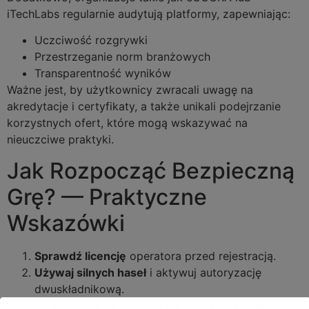
iTechLabs regularnie audytują platformy, zapewniając:
Uczciwość rozgrywki
Przestrzeganie norm branżowych
Transparentność wyników
Ważne jest, by użytkownicy zwracali uwagę na
akredytacje i certyfikaty, a także unikali podejrzanie
korzystnych ofert, które mogą wskazywać na
nieuczciwe praktyki.
Jak Rozpocząć Bezpieczną
Grę? — Praktyczne
Wskazówki
Sprawdź licencję
operatora przed rejestracją.
Używaj silnych haseł
i aktywuj autoryzację
dwuskładnikową.
Rejestruj się na renomowanych platformach
,