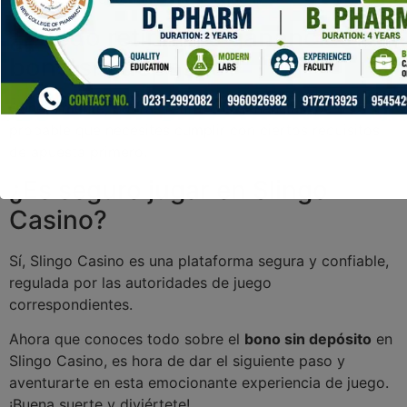
¿Puedo retirar las ganancias del
bono sin depósito?
Generalmente, podrás retirar tus ganancias, pero es
probable que necesites cumplir con ciertos requisitos
de apuesta primero.
¿Es seguro jugar en Slingo
Casino?
Sí, Slingo Casino es una plataforma segura y confiable,
regulada por las autoridades de juego
correspondientes.
Ahora que conoces todo sobre el
bono sin depósito
en
Slingo Casino, es hora de dar el siguiente paso y
aventurarte en esta emocionante experiencia de juego.
¡Buena suerte y diviértete!