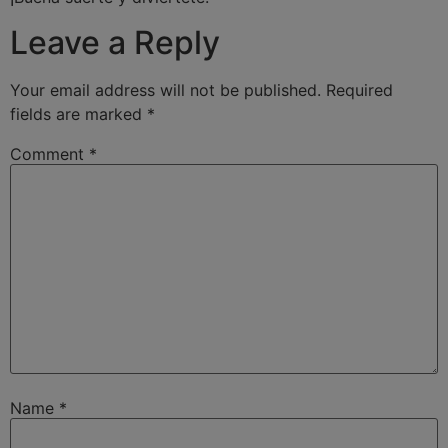
Leave a Reply
Your email address will not be published.
Required
fields are marked
*
Comment
*
Name
*