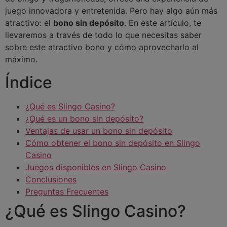
juego innovadora y entretenida. Pero hay algo aún más
atractivo: el
bono sin depósito
. En este artículo, te
llevaremos a través de todo lo que necesitas saber
sobre este atractivo bono y cómo aprovecharlo al
máximo.
Índice
¿Qué es Slingo Casino?
¿Qué es un bono sin depósito?
Ventajas de usar un bono sin depósito
Cómo obtener el bono sin depósito en Slingo
Casino
Juegos disponibles en Slingo Casino
Conclusiones
Preguntas Frecuentes
¿Qué es Slingo Casino?