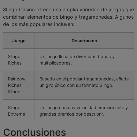
Slingo Casino ofrece una amplia variedad de juegos que
combinan elementos de bingo y tragamonedas. Algunos
de los más populares incluyen:
Juego
Descripción
Slingo
Un juego lleno de divertidos bonos y
Riches
multiplicadores.
Rainbow
Basado en el popular tragamonedas, añade
Riches
un giro único con su formato Slingo.
Slingo
Slingo
Un juego con una velocidad emocionante y
Extreme
grandes premios por descubrir.
Conclusiones