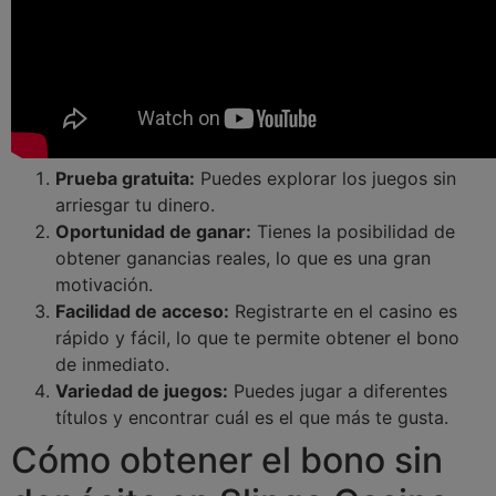
Prueba gratuita:
Puedes explorar los juegos sin
arriesgar tu dinero.
Oportunidad de ganar:
Tienes la posibilidad de
obtener ganancias reales, lo que es una gran
motivación.
Facilidad de acceso:
Registrarte en el casino es
rápido y fácil, lo que te permite obtener el bono
de inmediato.
Variedad de juegos:
Puedes jugar a diferentes
títulos y encontrar cuál es el que más te gusta.
Cómo obtener el bono sin