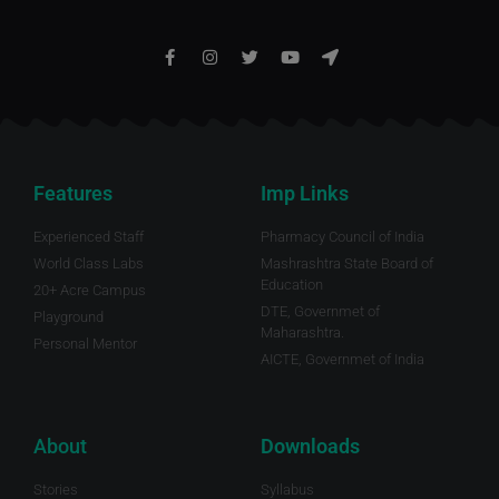
Features
Imp Links
Experienced Staff
Pharmacy Council of India
World Class Labs
Mashrashtra State Board of
Education
20+ Acre Campus
DTE, Governmet of
Playground
Maharashtra.
Personal Mentor
AICTE, Governmet of India
About
Downloads
Stories
Syllabus