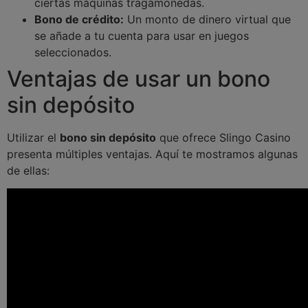
ciertas máquinas tragamonedas.
Bono de crédito:
Un monto de dinero virtual que
se añade a tu cuenta para usar en juegos
seleccionados.
Ventajas de usar un bono
sin depósito
Utilizar el
bono sin depósito
que ofrece Slingo Casino
presenta múltiples ventajas. Aquí te mostramos algunas
de ellas: