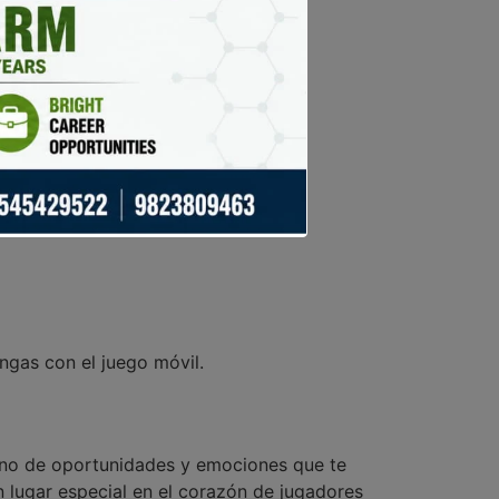
ngas con el juego móvil.
leno de oportunidades y emociones que te
 lugar especial en el corazón de jugadores