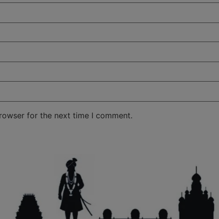
rowser for the next time I comment.