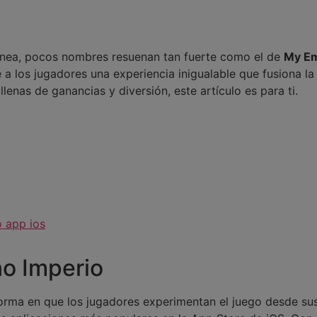
línea, pocos nombres resuenan tan fuerte como el de
My Em
 a los jugadores una experiencia inigualable que fusiona l
lenas de ganancias y diversión, este artículo es para ti.
o app ios
no Imperio
forma en que los jugadores experimentan el juego desde sus