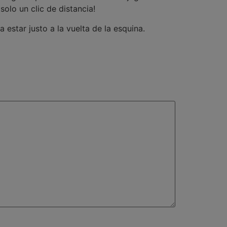
olo un clic de distancia!
estar justo a la vuelta de la esquina.