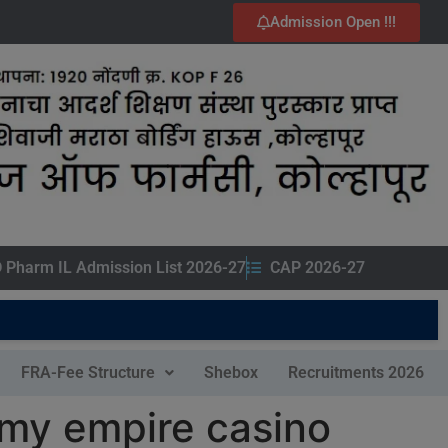
Admission Open !!!
 Pharm IL Admission List 2026-27
CAP 2026-27
FRA-Fee Structure
Shebox
Recruitments 2026
 my empire casino