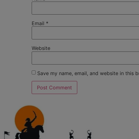
Email
*
Website
Save my name, email, and website in this b