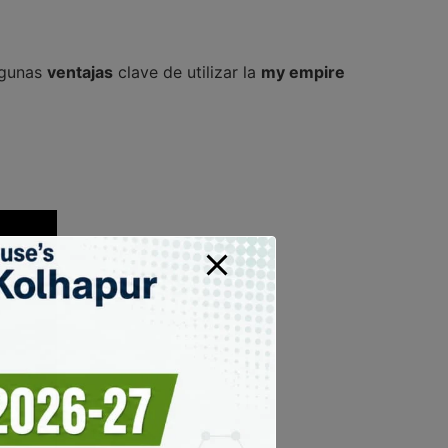
lgunas
ventajas
clave de utilizar la
my empire