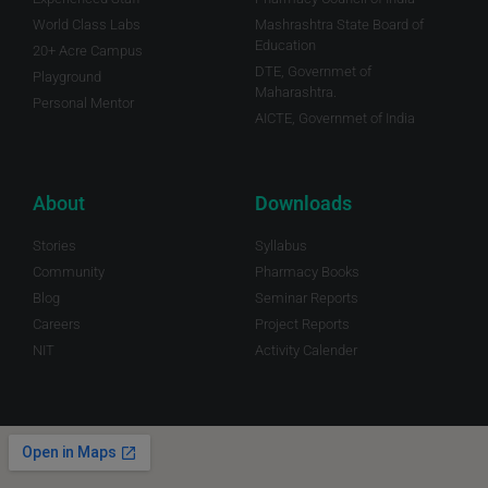
World Class Labs
Mashrashtra State Board of
Education
20+ Acre Campus
DTE, Governmet of
Playground
Maharashtra.
Personal Mentor
AICTE, Governmet of India
About
Downloads
Stories
Syllabus
Community
Pharmacy Books
Blog
Seminar Reports
Careers
Project Reports
NIT
Activity Calender