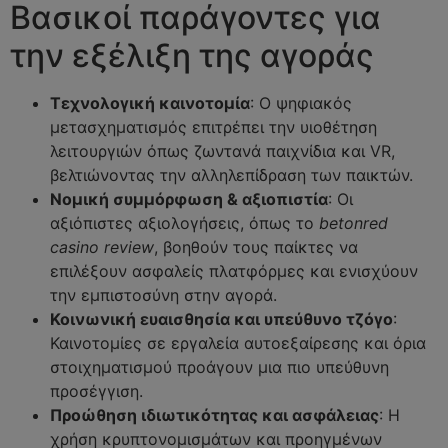
Βασικοί παράγοντες για
την εξέλιξη της αγοράς
Τεχνολογική καινοτομία
: Ο ψηφιακός
μετασχηματισμός επιτρέπει την υιοθέτηση
λειτουργιών όπως ζωντανά παιχνίδια και VR,
βελτιώνοντας την αλληλεπίδραση των παικτών.
Νομική συμμόρφωση & αξιοπιστία
: Οι
αξιόπιστες αξιολογήσεις, όπως το
betonred
casino review
, βοηθούν τους παίκτες να
επιλέξουν ασφαλείς πλατφόρμες και ενισχύουν
την εμπιστοσύνη στην αγορά.
Κοινωνική ευαισθησία και υπεύθυνο τζόγο
:
Καινοτομίες σε εργαλεία αυτοεξαίρεσης και όρια
στοιχηματισμού προάγουν μια πιο υπεύθυνη
προσέγγιση.
Προώθηση ιδιωτικότητας και ασφάλειας
: Η
χρήση κρυπτονομισμάτων και προηγμένων