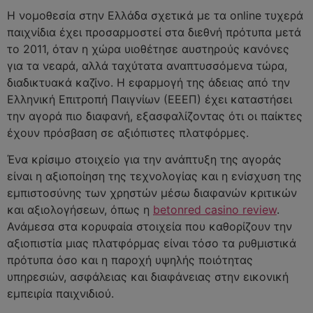
Η νομοθεσία στην Ελλάδα σχετικά με τα online τυχερά
παιχνίδια έχει προσαρμοστεί στα διεθνή πρότυπα μετά
το 2011, όταν η χώρα υιοθέτησε αυστηρούς κανόνες
για τα νεαρά, αλλά ταχύτατα αναπτυσσόμενα τώρα,
διαδικτυακά καζίνο. Η εφαρμογή της άδειας από την
Ελληνική Επιτροπή Παιγνίων (ΕΕΕΠ) έχει καταστήσει
την αγορά πιο διαφανή, εξασφαλίζοντας ότι οι παίκτες
έχουν πρόσβαση σε αξιόπιστες πλατφόρμες.
Ένα κρίσιμο στοιχείο για την ανάπτυξη της αγοράς
είναι η αξιοποίηση της τεχνολογίας και η ενίσχυση της
εμπιστοσύνης των χρηστών μέσω διαφανών κριτικών
και αξιολογήσεων, όπως η
betonred casino review
.
Ανάμεσα στα κορυφαία στοιχεία που καθορίζουν την
αξιοπιστία μιας πλατφόρμας είναι τόσο τα ρυθμιστικά
πρότυπα όσο και η παροχή υψηλής ποιότητας
υπηρεσιών, ασφάλειας και διαφάνειας στην εικονική
εμπειρία παιχνιδιού.