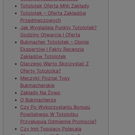
Totolotek Oferta Mhh Zakłady
Totolotek – Oferta Zakładów
Przedmeczowych
Jak Wyglądają Punkty Totolotek?
Godziny Otwarcia I Oferta
Bukmacher Totolotek – Opinie
Ekspertów I Fakty Recenzja
Zakładów Totolotek
Dlaczego Warto Skorzystać Z
Oferty Totolotka?
Meczyki: Poznaj Typy
Bukmacherskie
Zakłady Na Żywo
O Bukmacherze
Czy Po Wykorzystaniu Bonusu
Powitalnego W Totolotku
Przysługują Odmienne Promocje?
Czy Inni Typujący Polecają