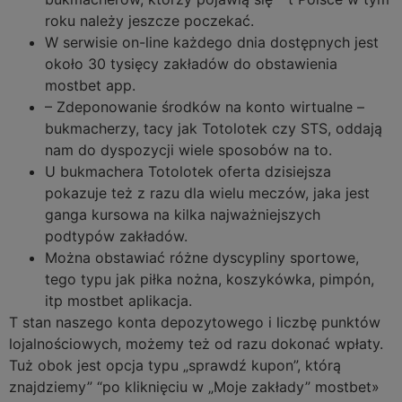
roku należy jeszcze poczekać.
W serwisie on-line każdego dnia dostępnych jest
około 30 tysięcy zakładów do obstawienia
mostbet app.
– Zdeponowanie środków na konto wirtualne –
bukmacherzy, tacy jak Totolotek czy STS, oddają
nam do dyspozycji wiele sposobów na to.
U bukmachera Totolotek oferta dzisiejsza
pokazuje też z razu dla wielu meczów, jaka jest
ganga kursowa na kilka najważniejszych
podtypów zakładów.
Można obstawiać różne dyscypliny sportowe,
tego typu jak piłka nożna, koszykówka, pimpón,
itp mostbet aplikacja.
T stan naszego konta depozytowego i liczbę punktów
lojalnościowych, możemy też od razu dokonać wpłaty.
Tuż obok jest opcja typu „sprawdź kupon”, którą
znajdziemy” “po kliknięciu w „Moje zakłady” mostbet»