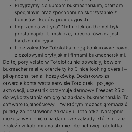
Przyjrzymy się kursom bukmacherskim, ofertom
specjalnym oraz sposobom na skorzystanie z
bonusów i kodów promocyjnych.
Poprzednia witryna” “Totolotek on the net była
prosta capital t obsłudze, obecna również jest
bardzo intuicyjna.
Linie zakładów Totolotka mogą konkurować nawet
z czołowymi brytyjskimi firmami bukmacherskimi.
Do tej pory velato w Totolotku nie powalały, bowiem
bukmacher miał w ofercie tylko 3 nice looking overall –
piłkę nożna, tenis i koszykówkę. Dodatkowo za
otwarcie konta watts serwisie Totolotek i po jego
aktywacji, uczestnik otrzymuje darmowy Freebet 25 zł
do wykorzystania em grę na zakłady bukmacherskie. To
software lojalnościowy, ” “w którym możesz gromadzić
punkty za postawione zakłady u Totolotka. Następnie
możesz wymienić u na darmowe zakłady, które można
znaleźć w katalogu na stronie internetowej Totolotka.