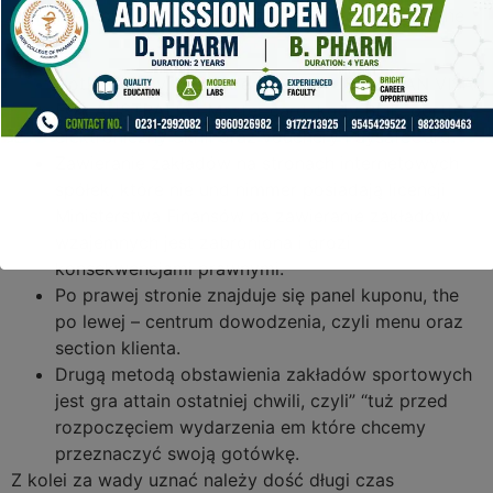
2013 roku proponuje legalne zakłady sportowe on the
internet.
DotPay, Tpay, karty kredytowe AUSTRALIAN VISA
FOR AUSTRALIA i Master card, kody BLIK, portfel
elektroniczny Skrill oraz vouchery PaysafeCard.
Zawieranie zakładów na stronach internetowych
spółek, które nie und nimmer posiadają licencji
Ministerstwa Finansów na zawieranie zakładów
wzajemnych jest zabroniona i grozi
konsekwencjami prawnymi.
Po prawej stronie znajduje się panel kuponu, the
po lewej – centrum dowodzenia, czyli menu oraz
section klienta.
Drugą metodą obstawienia zakładów sportowych
jest gra attain ostatniej chwili, czyli” “tuż przed
rozpoczęciem wydarzenia em które chcemy
przeznaczyć swoją gotówkę.
Z kolei za wady uznać należy dość długi czas