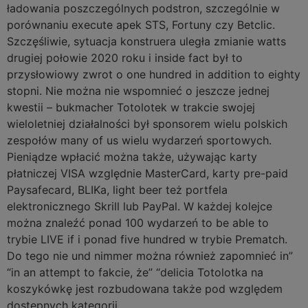
ładowania poszczególnych podstron, szczególnie w
porównaniu execute apek STS, Fortuny czy Betclic.
Szczęśliwie, sytuacja konstruera uległa zmianie watts
drugiej połowie 2020 roku i inside fact był to
przysłowiowy zwrot o one hundred in addition to eighty
stopni. Nie można nie wspomnieć o jeszcze jednej
kwestii – bukmacher Totolotek w trakcie swojej
wieloletniej działalności był sponsorem wielu polskich
zespołów many of us wielu wydarzeń sportowych.
Pieniądze wpłacić można także, używając karty
płatniczej VISA względnie MasterCard, karty pre-paid
Paysafecard, BLIKa, light beer też portfela
elektronicznego Skrill lub PayPal. W każdej kolejce
można znaleźć ponad 100 wydarzeń to be able to
trybie LIVE if i ponad five hundred w trybie Prematch.
Do tego nie und nimmer można również zapomnieć in”
“in an attempt to fakcie, że” “delicia Totolotka na
koszykówkę jest rozbudowana także pod względem
dostępnych kategorii.