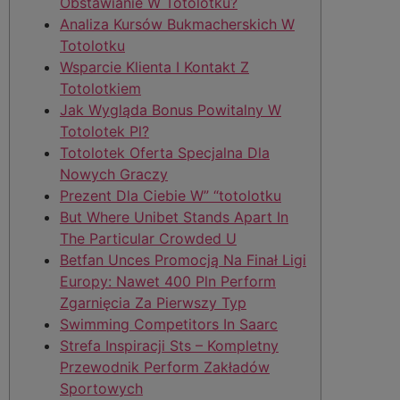
Obstawianie W Totolotku?
Analiza Kursów Bukmacherskich W
Totolotku
Wsparcie Klienta I Kontakt Z
Totolotkiem
Jak Wygląda Bonus Powitalny W
Totolotek Pl?
Totolotek Oferta Specjalna Dla
Nowych Graczy
Prezent Dla Ciebie W” “totolotku
But Where Unibet Stands Apart In
The Particular Crowded U
Betfan Unces Promocją Na Finał Ligi
Europy: Nawet 400 Pln Perform
Zgarnięcia Za Pierwszy Typ
Swimming Competitors In Saarc
Strefa Inspiracji Sts – Kompletny
Przewodnik Perform Zakładów
Sportowych