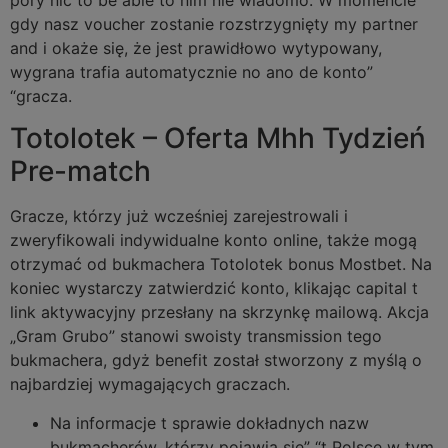
gdy nasz voucher zostanie rozstrzygnięty my partner
and i okaże się, że jest prawidłowo wytypowany,
wygrana trafia automatycznie no ano de konto”
“gracza.
Totolotek – Oferta Mhh Tydzień
Pre-match
Gracze, którzy już wcześniej zarejestrowali i
zweryfikowali indywidualne konto online, także mogą
otrzymać od bukmachera Totolotek bonus Mostbet. Na
koniec wystarczy zatwierdzić konto, klikając capital t
link aktywacyjny przesłany na skrzynkę mailową. Akcja
„Gram Grubo” stanowi swoisty transmission tego
bukmachera, gdyż benefit został stworzony z myślą o
najbardziej wymagających graczach.
Na informacje t sprawie dokładnych nazw
bukmacherów, którzy pojawią się” “t Polsce w tym