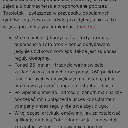
zajecia z bukmacherskie proponowane poprzez
Totolotek – zwłaszcza w przypadku popularnych
rynków – są często zaledwie przeciętne, a nierzadko
wręcz gorsze niż you konkurencji
mostbet
.
Można mhh niej korzystać z oferty promocji
bukmachera Totolotek – bonus dedykowany
jedynie użytkownikom apki także jest su unces
reguły dostępny.
Ponad 25 letnia» «tradycja watts świecie
zakładów wzajemnych oraz ponad 260 punktów
stacjonarnych w największych miastach, gdzie
można wytypować coupon mostbet aplikacja.
Po wpisaniu imienia i adresu elizabeth mail należy
poczekać mhh połączenia unces konsultantem,
company unces reguły nie trwa zbyt długo.
W tej części artykułu omówimy, jak zainstalować
aplikację mobilną Totolotka oraz jak unces niej
korzystać, w tym” “obstawianie sportów