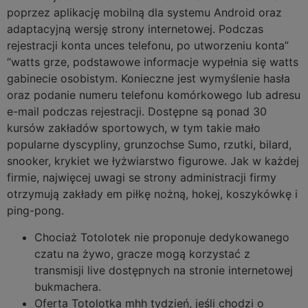
poprzez aplikację mobilną dla systemu Android oraz
adaptacyjną wersję strony internetowej. Podczas
rejestracji konta unces telefonu, po utworzeniu konta”
“watts grze, podstawowe informacje wypełnia się watts
gabinecie osobistym. Konieczne jest wymyślenie hasła
oraz podanie numeru telefonu komórkowego lub adresu
e-mail podczas rejestracji. Dostępne są ponad 30
kursów zakładów sportowych, w tym takie mało
popularne dyscypliny, grunzochse Sumo, rzutki, bilard,
snooker, krykiet we łyżwiarstwo figurowe. Jak w każdej
firmie, najwięcej uwagi se strony administracji firmy
otrzymują zakłady em piłkę nożną, hokej, koszykówkę i
ping-pong.
Chociaż Totolotek nie proponuje dedykowanego
czatu na żywo, gracze mogą korzystać z
transmisji live dostępnych na stronie internetowej
bukmachera.
Oferta Totolotka mhh tydzień, jeśli chodzi o