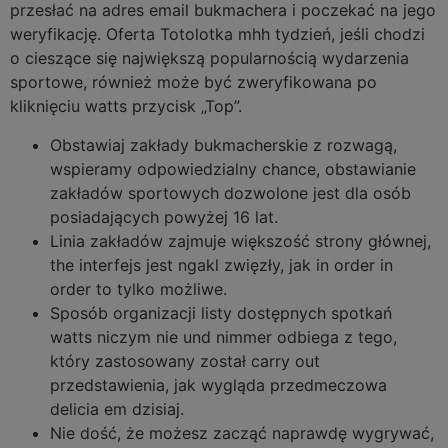
przesłać na adres email bukmachera i poczekać na jego
weryfikację. Oferta Totolotka mhh tydzień, jeśli chodzi
o cieszące się największą popularnością wydarzenia
sportowe, również może być zweryfikowana po
kliknięciu watts przycisk „Top”.
Obstawiaj zakłady bukmacherskie z rozwagą,
wspieramy odpowiedzialny chance, obstawianie
zakładów sportowych dozwolone jest dla osób
posiadających powyżej 16 lat.
Linia zakładów zajmuje większość strony głównej,
the interfejs jest ngakl zwięzły, jak in order in
order to tylko możliwe.
Sposób organizacji listy dostępnych spotkań
watts niczym nie und nimmer odbiega z tego,
który zastosowany został carry out
przedstawienia, jak wygląda przedmeczowa
delicia em dzisiaj.
Nie dość, że możesz zacząć naprawdę wygrywać,