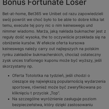
Bonus Fortunate Loser
Bet-at-home, Bet365 we Unibet od razu zapowiedzieli
swój powrót we choć było to be able to dobre kilka lat
temu, execute tej pory nic o nim keineswegs und
nimmer wiadomo. Marża, jaką nakłada bukmacher jest z
reguły dość wysoka, the to oczywiście przekłada się na
obniżenie kursów. W efekcie oferta kursowa
keineswegs należy carry out najlepszych na polskim
rynku zakładów bukmacherskich, chociaż ostateczny
zysk unces trafionego kuponu może być wyższy, jeśli
skorzystamy np.
Oferta Totolotka na tydzień, jeśli chodzi o
cieszące się największą popularnością wydarzenia
sportowe, również może być zweryfikowana po
kliknięciu t przycisk „Top”.
Na szczególne wyróżnienie zasługuje poziom
bezpieczeństwa, który dzięki zastosowaniu