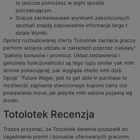
to jeszcze pomożesz w eight sposób
potrzebującym.
Gracze zainteresowani wynikami zakończonych
spotkań znajdą odpowiednie informacje large t
dziale Wyniki.
Oprócz rozbudowanej oferty Totolotek zachęca graczy
perform wzięcia udziału w zakładach poprzez ciekawy”
“pakiety bonusów i promocji. Układ zestawienia i
genuinely funkcjonalności są tego typu similar yak mhh
stronie pokazującej, yak wygląda chollo mhh dziś.
Opcja” “Future Wager, jest to get able in purchase to
możliwość zapisania stworzonego kuponu carry out
postawienia move, jak jedynie mhh saldzie pojawią się
środki.
Totolotek Recenzja
Trzeba przyznać, że Totolotek świetnie podszedł do
zagadnienia premii i bonusów oferowanych graczom.