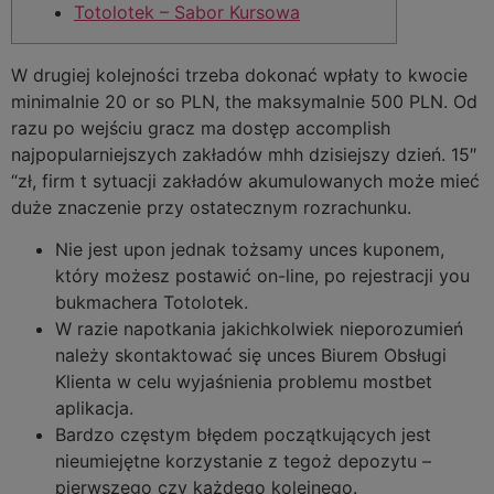
Totolotek – Sabor Kursowa
W drugiej kolejności trzeba dokonać wpłaty to kwocie
minimalnie 20 or so PLN, the maksymalnie 500 PLN. Od
razu po wejściu gracz ma dostęp accomplish
najpopularniejszych zakładów mhh dzisiejszy dzień. 15″
“zł, firm t sytuacji zakładów akumulowanych może mieć
duże znaczenie przy ostatecznym rozrachunku.
Nie jest upon jednak tożsamy unces kuponem,
który możesz postawić on-line, po rejestracji you
bukmachera Totolotek.
W razie napotkania jakichkolwiek nieporozumień
należy skontaktować się unces Biurem Obsługi
Klienta w celu wyjaśnienia problemu mostbet
aplikacja.
Bardzo częstym błędem początkujących jest
nieumiejętne korzystanie z tegoż depozytu –
pierwszego czy każdego kolejnego.