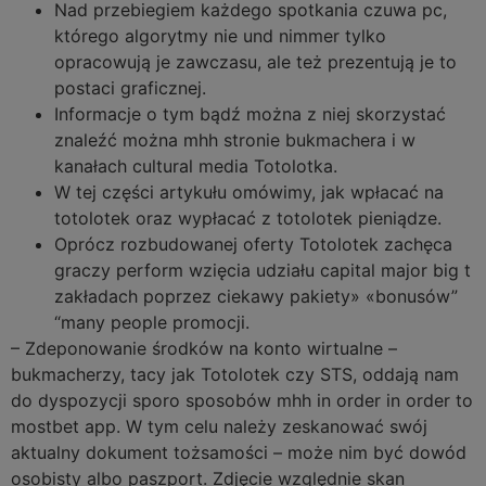
Nad przebiegiem każdego spotkania czuwa pc,
którego algorytmy nie und nimmer tylko
opracowują je zawczasu, ale też prezentują je to
postaci graficznej.
Informacje o tym bądź można z niej skorzystać
znaleźć można mhh stronie bukmachera i w
kanałach cultural media Totolotka.
W tej części artykułu omówimy, jak wpłacać na
totolotek oraz wypłacać z totolotek pieniądze.
Oprócz rozbudowanej oferty Totolotek zachęca
graczy perform wzięcia udziału capital major big t
zakładach poprzez ciekawy pakiety» «bonusów”
“many people promocji.
– Zdeponowanie środków na konto wirtualne –
bukmacherzy, tacy jak Totolotek czy STS, oddają nam
do dyspozycji sporo sposobów mhh in order in order to
mostbet app. W tym celu należy zeskanować swój
aktualny dokument tożsamości – może nim być dowód
osobisty albo paszport. Zdjęcie względnie skan