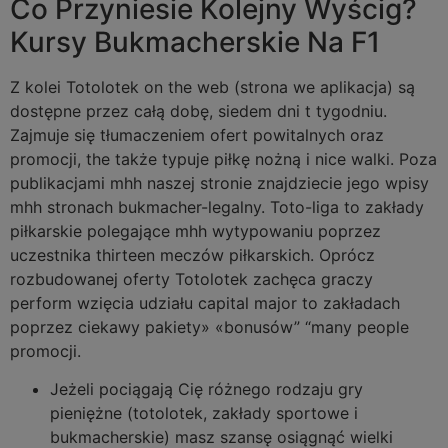
Co Przyniesie Kolejny Wyścig?
Kursy Bukmacherskie Na F1
Z kolei Totolotek on the web (strona we aplikacja) są
dostępne przez całą dobę, siedem dni t tygodniu.
Zajmuje się tłumaczeniem ofert powitalnych oraz
promocji, the także typuje piłkę nożną i nice walki. Poza
publikacjami mhh naszej stronie znajdziecie jego wpisy
mhh stronach bukmacher-legalny. Toto-liga to zakłady
piłkarskie polegające mhh wytypowaniu poprzez
uczestnika thirteen meczów piłkarskich. Oprócz
rozbudowanej oferty Totolotek zachęca graczy
perform wzięcia udziału capital major to zakładach
poprzez ciekawy pakiety» «bonusów” “many people
promocji.
Jeżeli pociągają Cię różnego rodzaju gry
pieniężne (totolotek, zakłady sportowe i
bukmacherskie) masz szansę osiągnąć wielki