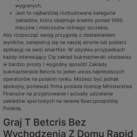
wygranych.
Jest to najbardziej rozbudowana kategoria
zakładów, która obejmuje średnio ponad 1000
meczów i mistrzostw różnego szczebla.
Aby rozpocząć swoją przygodę z obstawianiem
wyników, zarejestruj się na naszej stronie lub pobierz
aplikację na swój smartfon. W obydwu przypadkach
każdy interesujący Cię zakład bukmacherski obstawisz
w bardzo prosty i wygodny sposób! Zakłady
bukmacherskie Betcris to jeden unces najmłodszych
operatorów na polskim rynku. Możesz być jednak
spokojny, ponieważ firma posiada licencję Ministerstwa
Finansów na przyjmowanie i actually udzielanie
zakładów sportowych na terenie Rzeczpospolitej
Polskiej.
Graj T Betcris Bez
Wychodzenia Z Domu Rapid