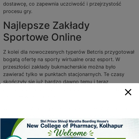
dostawcę, co zapewnia uczciwość i przejrzystość
procesu gry.
Najlepsze Zakłady
Sportowe Online
Z kolei dla nowoczesnych typerów Betcris przygotował
bogatą ofertę na sporty wirtualne oraz esport. W
przeszłości zakłady bukmacherskie można było
zawierać tylko w punktach stacjonarnych. Te czasy
skończyły się już bardzo dawno temu i teraz
zdecydowana większość graczy preferuje obstawianie
meczów w Globalnej sieci.
Wśród nich znajdują się siatkówka, boks, żużel, piłka
ręczna, a nawet szachy – w rezultacie każdy może
znaleźć coś dla siebie. Poza tym wszystkie zakłady
oraz exact same wydarzenia są bardzo przejrzyście
zaprezentowane w kalendarzu, więc odnalezienie