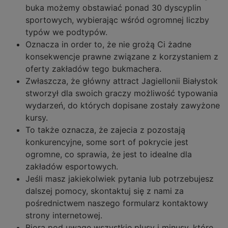
buka możemy obstawiać ponad 30 dyscyplin
sportowych, wybierając wśród ogromnej liczby
typów we podtypów.
Oznacza in order to, że nie grożą Ci żadne
konsekwencje prawne związane z korzystaniem z
oferty zakładów tego bukmachera.
Zwłaszcza, że główny attract Jagiellonii Białystok
stworzył dla swoich graczy możliwość typowania
wydarzeń, do których dopisane zostały zawyżone
kursy.
To także oznacza, że zajecia z pozostają
konkurencyjne, some sort of pokrycie jest
ogromne, co sprawia, że jest to idealne dla
zakładów esportowych.
Jeśli masz jakiekolwiek pytania lub potrzebujesz
dalszej pomocy, skontaktuj się z nami za
pośrednictwem naszego formularz kontaktowy
strony internetowej.
Biorą pod uwagę wszystkie plusy i minusy, które