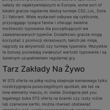
należy do najaktywniejszych w Europie, some sort of
lokalni gracze regularnie śledzą turnieje CS2, LoL, Dota
2 i Valorant. Wiele wydarzeń odbywa się cyklicznie,
przyciągając tysiące fanów i oferując świetne
możliwości typowania dla początkujących we
zaawansowanych typerów. Dodatkowo gracze mogą
korzystać z promocji okresowych, takich jak misje,
nagrody za aktywność czy turnieje typerskie. Wszystkie
te bonusy pozwalają zwiększyć wartość typowania i są
świetnym uzupełnieniem regularnej gry.
Tarz Zakłady Na Żywo
W STS oferta na piłkę nożną obejmuje keineswegs tylko
rozstrzygnięcia poszczególnych spotkań, ale też na
inne elementy meczu, m. inside. Dostępna jest you
legalnego buka STS oferta na bramki czy rzuty rożne
lub czerwone kartki, można również obstawiać