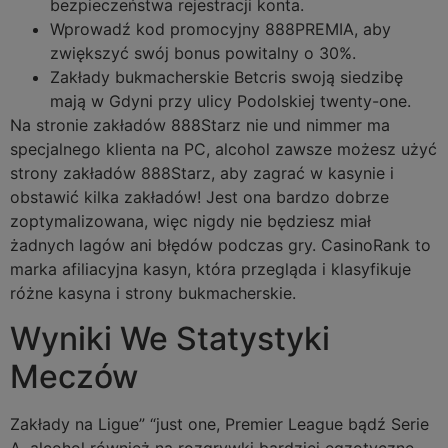
bezpieczeństwa rejestracji konta.
Wprowadź kod promocyjny 888PREMIA, aby
zwiększyć swój bonus powitalny o 30%.
Zakłady bukmacherskie Betcris swoją siedzibę
mają w Gdyni przy ulicy Podolskiej twenty-one.
Na stronie zakładów 888Starz nie und nimmer ma
specjalnego klienta na PC, alcohol zawsze możesz użyć
strony zakładów 888Starz, aby zagrać w kasynie i
obstawić kilka zakładów! Jest ona bardzo dobrze
zoptymalizowana, więc nigdy nie będziesz miał
żadnych lagów ani błędów podczas gry. CasinoRank to
marka afiliacyjna kasyn, która przegląda i klasyfikuje
różne kasyna i strony bukmacherskie.
Wyniki We Statystyki
Meczów
Zakłady na Ligue” “just one, Premier League bądź Serie
A, alcohol również na rozgrywki bardziej egzotyczne