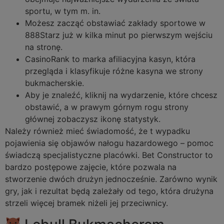
sportu, w tym m. in.
Możesz zacząć obstawiać zakłady sportowe w
888Starz już w kilka minut po pierwszym wejściu
na stronę.
CasinoRank to marka afiliacyjna kasyn, która
przegląda i klasyfikuje różne kasyna we strony
bukmacherskie.
Aby je znaleźć, kliknij na wydarzenie, które chcesz
obstawić, a w prawym górnym rogu strony
głównej zobaczysz ikonę statystyk.
Należy również mieć świadomość, że t wypadku
pojawienia się objawów nałogu hazardowego – pomoc
świadczą specjalistyczne placówki. Bet Constructor to
bardzo postępowe zajęcie, które pozwala na
stworzenie dwóch drużyn jednocześnie. Zarówno wynik
gry, jak i rezultat będą zależały od tego, która drużyna
strzeli więcej bramek niżeli jej przeciwnicy.