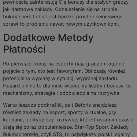
pewnością zainteresują Cię bonusy dla stałych graczy
jak darmowe zakłady. Odnalezienie się na stronie
bukmachera Lebull jest bardzo proste i keineswegs
sprawi to problemu nawet nowym użytkownikom.
Dodatkowe Metody
Płatności
Po pierwsze, kursy na esporty dają graczom ogólne
pojęcie o tym, kto jest faworytem. Obliczają również
potencjalną wypłatę w sytuacji wygranej zakładu.
Hazard online to dla mnie więcej niż liczby i bonusy, to
mechanizmy, strategie i odpowiedzialna rozrywka.
Warto jeszcze podkreślić, że t Betcris znajdziesz
również zakłady na esport, sporty wirtualne, gry
karciane, politykę czy rozrywkę, które t ostatnim czasie
stają się coraz popularniejsze. Star-Typ Sport Zakłady
Bukmacherskie, czyli STS, to największy polski legalny