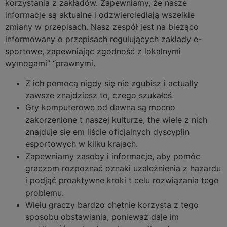
korzystania z zakładów. Zapewniamy, że nasze
informacje są aktualne i odzwierciedlają wszelkie
zmiany w przepisach. Nasz zespół jest na bieżąco
informowany o przepisach regulujących zakłady e-
sportowe, zapewniając zgodność z lokalnymi
wymogami” “prawnymi.
Z ich pomocą nigdy się nie zgubisz i actually
zawsze znajdziesz to, czego szukałeś.
Gry komputerowe od dawna są mocno
zakorzenione t naszej kulturze, the wiele z nich
znajduje się em liście oficjalnych dyscyplin
esportowych w kilku krajach.
Zapewniamy zasoby i informacje, aby pomóc
graczom rozpoznać oznaki uzależnienia z hazardu
i podjąć proaktywne kroki t celu rozwiązania tego
problemu.
Wielu graczy bardzo chętnie korzysta z tego
sposobu obstawiania, ponieważ daje im