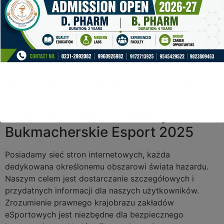
odpowiedniej opcji to kwestia kilku sekund. Pamiętaj, że
zakłady bukmacherskie powinny być traktowane jako
rozrywka, a nie sposób na zarobek. Jeśli kilka z
powyższych punktów Cię dotyczy, przemyśl czy
zakłady są odpowiednią formą rozrywki dla Ciebie.
Tutaj znajdziesz artykuł tłumaczący dlaczego zakłady
nie są dla każdego. Ponad 1000 różnych gier slotowych
istnieje na stronie 888Starz w sekcji” “slotów.
Podsumowanie: Zakłady
Bukmacherskie Esport 2025
Posiadamy sieć stron internetowych, każda
dedykowana określonemu obszarowi świata hazardu.
Naszym celem jest dostarczanie szczegółowych i
przydatnych informacji dla naszych użytkowników.
Zrozumienie prawnego krajobrazu zakładów
eSportowych jest niezbędne dla bezpiecznego