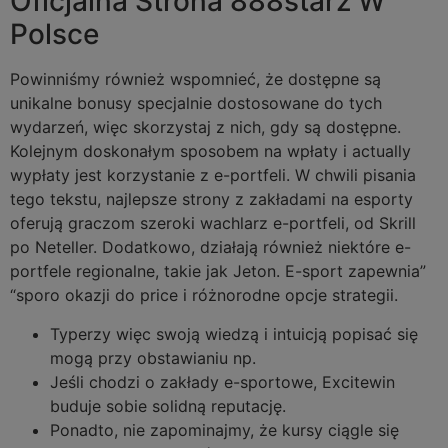
Oficjalna Strona 888starz W
Polsce
Powinniśmy również wspomnieć, że dostępne są
unikalne bonusy specjalnie dostosowane do tych
wydarzeń, więc skorzystaj z nich, gdy są dostępne.
Kolejnym doskonałym sposobem na wpłaty i actually
wypłaty jest korzystanie z e-portfeli. W chwili pisania
tego tekstu, najlepsze strony z zakładami na esporty
oferują graczom szeroki wachlarz e-portfeli, od Skrill
po Neteller. Dodatkowo, działają również niektóre e-
portfele regionalne, takie jak Jeton. E-sport zapewnia”
“sporo okazji do price i różnorodne opcje strategii.
Typerzy więc swoją wiedzą i intuicją popisać się
mogą przy obstawianiu np.
Jeśli chodzi o zakłady e-sportowe, Excitewin
buduje sobie solidną reputację.
Ponadto, nie zapominajmy, że kursy ciągle się