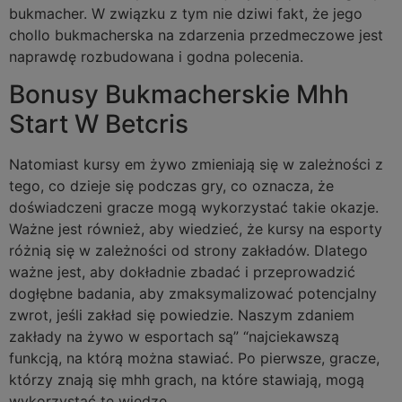
bukmacher. W związku z tym nie dziwi fakt, że jego
chollo bukmacherska na zdarzenia przedmeczowe jest
naprawdę rozbudowana i godna polecenia.
Bonusy Bukmacherskie Mhh
Start W Betcris
Natomiast kursy em żywo zmieniają się w zależności z
tego, co dzieje się podczas gry, co oznacza, że
doświadczeni gracze mogą wykorzystać takie okazje.
Ważne jest również, aby wiedzieć, że kursy na esporty
różnią się w zależności od strony zakładów. Dlatego
ważne jest, aby dokładnie zbadać i przeprowadzić
dogłębne badania, aby zmaksymalizować potencjalny
zwrot, jeśli zakład się powiedzie. Naszym zdaniem
zakłady na żywo w esportach są” “najciekawszą
funkcją, na którą można stawiać. Po pierwsze, gracze,
którzy znają się mhh grach, na które stawiają, mogą
wykorzystać tę wiedzę.