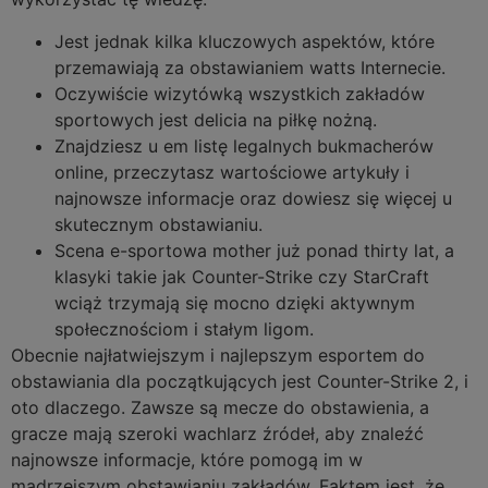
Jest jednak kilka kluczowych aspektów, które
przemawiają za obstawianiem watts Internecie.
Oczywiście wizytówką wszystkich zakładów
sportowych jest delicia na piłkę nożną.
Znajdziesz u em listę legalnych bukmacherów
online, przeczytasz wartościowe artykuły i
najnowsze informacje oraz dowiesz się więcej u
skutecznym obstawianiu.
Scena e-sportowa mother już ponad thirty lat, a
klasyki takie jak Counter-Strike czy StarCraft
wciąż trzymają się mocno dzięki aktywnym
społecznościom i stałym ligom.
Obecnie najłatwiejszym i najlepszym esportem do
obstawiania dla początkujących jest Counter-Strike 2, i
oto dlaczego. Zawsze są mecze do obstawienia, a
gracze mają szeroki wachlarz źródeł, aby znaleźć
najnowsze informacje, które pomogą im w
mądrzejszym obstawianiu zakładów. Faktem jest, że