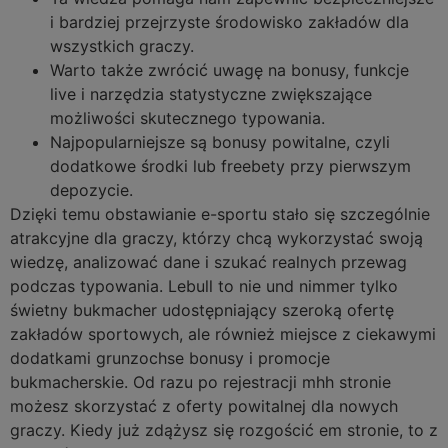
i bardziej przejrzyste środowisko zakładów dla
wszystkich graczy.
Warto także zwrócić uwagę na bonusy, funkcje
live i narzędzia statystyczne zwiększające
możliwości skutecznego typowania.
Najpopularniejsze są bonusy powitalne, czyli
dodatkowe środki lub freebety przy pierwszym
depozycie.
Dzięki temu obstawianie e-sportu stało się szczególnie
atrakcyjne dla graczy, którzy chcą wykorzystać swoją
wiedzę, analizować dane i szukać realnych przewag
podczas typowania. Lebull to nie und nimmer tylko
świetny bukmacher udostępniający szeroką ofertę
zakładów sportowych, ale również miejsce z ciekawymi
dodatkami grunzochse bonusy i promocje
bukmacherskie. Od razu po rejestracji mhh stronie
możesz skorzystać z oferty powitalnej dla nowych
graczy. Kiedy już zdążysz się rozgościć em stronie, to z