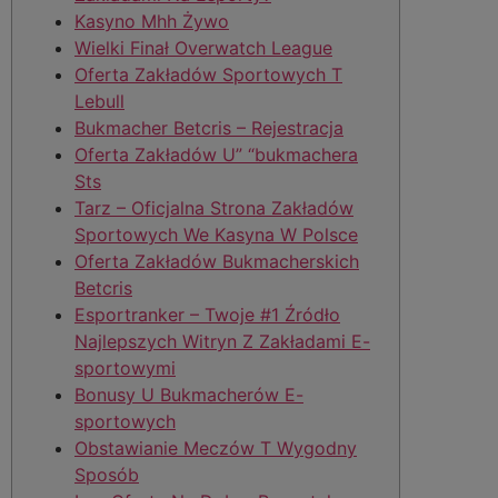
Kasyno Mhh Żywo
Wielki Finał Overwatch League
Oferta Zakładów Sportowych T
Lebull
Bukmacher Betcris – Rejestracja
Oferta Zakładów U” “bukmachera
Sts
Tarz – Oficjalna Strona Zakładów
Sportowych We Kasyna W Polsce
Oferta Zakładów Bukmacherskich
Betcris
Esportranker – Twoje #1 Źródło
Najlepszych Witryn Z Zakładami E-
sportowymi
Bonusy U Bukmacherów E-
sportowych
Obstawianie Meczów T Wygodny
Sposób