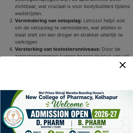
zichtbaar, wat cruciaal is voor bodybuilders tijdens
wedstrijden.
Vermindering van vetopslag:
Letrozol helpt ook
om de vetopslag te verminderen, wat atleten in
staat stelt om een droger en strakker uiterlijk te
verkrijgen.
Versterking van testosteronniveaus:
Door de
aromataseremming kunnen hogere niveaus van vrij
testosteron in het lichaam behouden blijven, wat
de algehele kracht en prestaties kan verbeteren.
Optimale hersteltijd:
Veel sporters ervaren een
snellere hersteltijd na intensieve trainingen, wat
hen in staat stelt om vaker en effectiever te
trainen.
Letrozol effectief gebruiken
in jouw trainingsschema