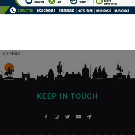
Om het maximale uit Letrozol te halen, is het cruciaal
om het middel op de juiste manier te gebruiken. Zorg
ervoor dat je de aanbevolen dosering strikt volgt en
combineer Letrozol met een goed doordacht voedings-
en trainingsschema. Dit zal niet alleen de effectiviteit
van het middel maximaliseren, maar ook helpen bij het
bereiken van de gewenste resultaten in je bodybuilding
carrière.
KEEP IN TOUCH