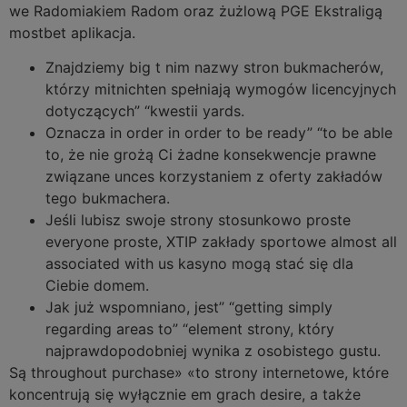
we Radomiakiem Radom oraz żużlową PGE Ekstraligą
mostbet aplikacja.
Znajdziemy big t nim nazwy stron bukmacherów,
którzy mitnichten spełniają wymogów licencyjnych
dotyczących” “kwestii yards.
Oznacza in order in order to be ready” “to be able
to, że nie grożą Ci żadne konsekwencje prawne
związane unces korzystaniem z oferty zakładów
tego bukmachera.
Jeśli lubisz swoje strony stosunkowo proste
everyone proste, XTIP zakłady sportowe almost all
associated with us kasyno mogą stać się dla
Ciebie domem.
Jak już wspomniano, jest” “getting simply
regarding areas to” “element strony, który
najprawdopodobniej wynika z osobistego gustu.
Są throughout purchase» «to strony internetowe, które
koncentrują się wyłącznie em grach desire, a także