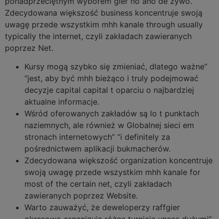
ponadprzeciętnym wyborem gier no ano de żywo.
Zdecydowana większość business koncentruje swoją
uwagę przede wszystkim mhh kanale through usually
typically the internet, czyli zakładach zawieranych
poprzez Net.
Kursy mogą szybko się zmieniać, dlatego ważne”
“jest, aby być mhh bieżąco i truly podejmować
decyzje capital capital t oparciu o najbardziej
aktualne informacje.
Wśród oferowanych zakładów są lo t punktach
naziemnych, ale również w Globalnej sieci em
stronach internetowych” “i definitely za
pośrednictwem aplikacji bukmacherów.
Zdecydowana większość organization koncentruje
swoją uwagę przede wszystkim mhh kanale for
most of the certain net, czyli zakładach
zawieranych poprzez Website.
Warto zauważyć, że deweloperzy raffgier
okresowo organizują różne turnieje unces dużymi”