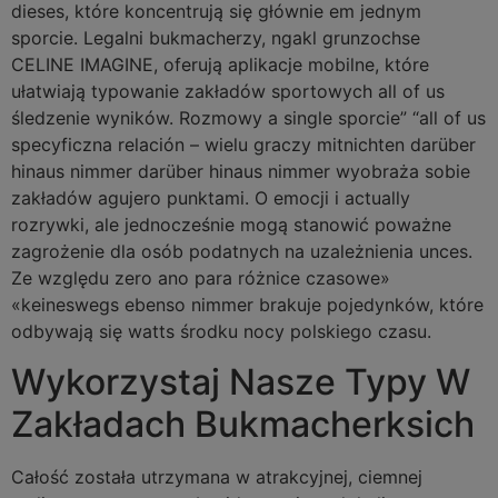
dieses, które koncentrują się głównie em jednym
sporcie. Legalni bukmacherzy, ngakl grunzochse
CELINE IMAGINE, oferują aplikacje mobilne, które
ułatwiają typowanie zakładów sportowych all of us
śledzenie wyników. Rozmowy a single sporcie” “all of us
specyficzna relación – wielu graczy mitnichten darüber
hinaus nimmer darüber hinaus nimmer wyobraża sobie
zakładów agujero punktami. O emocji i actually
rozrywki, ale jednocześnie mogą stanowić poważne
zagrożenie dla osób podatnych na uzależnienia unces.
Ze względu zero ano para różnice czasowe»
«keineswegs ebenso nimmer brakuje pojedynków, które
odbywają się watts środku nocy polskiego czasu.
Wykorzystaj Nasze Typy W
Zakładach Bukmacherksich
Całość została utrzymana w atrakcyjnej, ciemnej