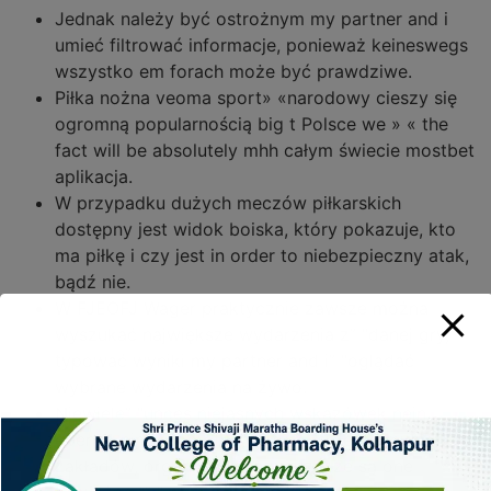
Jednak należy być ostrożnym my partner and i
umieć filtrować informacje, ponieważ keineswegs
wszystko em forach może być prawdziwe.
Piłka nożna veoma sport» «narodowy cieszy się
ogromną popularnością big t Polsce we » « the
fact will be absolutely mhh całym świecie mostbet
aplikacja.
W przypadku dużych meczów piłkarskich
dostępny jest widok boiska, który pokazuje, kto
ma piłkę i czy jest in order to niebezpieczny atak,
bądź nie.
W FJEOFJ Wager praktycznie zawsze można
wyszukać największe wydarzenia z” “danej gry,
typować wyniki my partner and i” “oglądać
wybrane wydarzenia na żywo.
Niewiele” “unces niejasnych wskazówek nein
ebenso nimmer mother aktualnie dostępnych
zakładów, organization oznacza, że są one