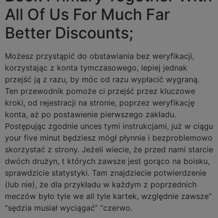
All Of Us For Much Far
Better Discounts;
Możesz przystąpić do obstawiania bez weryfikacji,
korzystając z konta tymczasowego, lepiej jednak
przejść ją z razu, by móc od razu wypłacić wygraną.
Ten przewodnik pomoże ci przejść przez kluczowe
kroki, od rejestracji na stronie, poprzez weryfikację
konta, aż po postawienie pierwszego zakładu.
Postępując zgodnie unces tymi instrukcjami, już w ciągu
your five minut będziesz mógł płynnie i bezproblemowo
skorzystać z strony. Jeżeli wiecie, że przed nami starcie
dwóch drużyn, t których zawsze jest gorąco na boisku,
sprawdzicie statystyki. Tam znajdziecie potwierdzenie
(lub nie), że dla przykładu w każdym z poprzednich
meczów było tyle we all tyle kartek, względnie zawsze”
“sędzia musiał wyciągać” “czerwo.