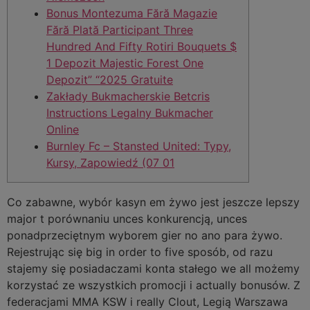
Bonus Montezuma Fără Magazie
Fără Plată Participant Three
Hundred And Fifty Rotiri Bouquets $
1 Depozit Majestic Forest One
Depozit” “2025 Gratuite
Zakłady Bukmacherskie Betcris
Instructions Legalny Bukmacher
Online
Burnley Fc – Stansted United: Typy,
Kursy, Zapowiedź (07 01
Co zabawne, wybór kasyn em żywo jest jeszcze lepszy
major t porównaniu unces konkurencją, unces
ponadprzeciętnym wyborem gier no ano para żywo.
Rejestrując się big in order to five sposób, od razu
stajemy się posiadaczami konta stałego we all możemy
korzystać ze wszystkich promocji i actually bonusów. Z
federacjami MMA KSW i really Clout, Legią Warszawa