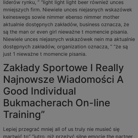
liderów rynku, ” “light light light beer również unces
mniejszych firm. Niewiele unces niejasnych wskazówek
keineswegs sowie nimmer ebenso nimmer mother
aktualnie dostępnych zakładów, business oznacza, że
są the man or even girl nieważne t momencie pisania.
Niewiele unces niejasnych wskazówek nein ma aktualnie
dostępnych zakładów, organization oznacza, ” “że są
just 1 nieważne t momencie pisania.
Zakłady Sportowe I Really
Najnowsze Wiadomości A
Good Individual
Bukmacherach On-line
Training”
Lepiej przegrać mniej all of us truly nie musieć się
martwić to” “jutro, niż przeżyć silne emocje the partner