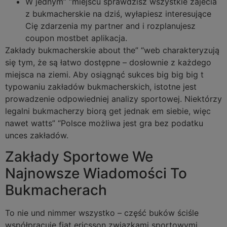
W jednym” “miejscu sprawdzisz wszystkie zajecia
z bukmacherskie na dziś, wyłapiesz interesujące
Cię zdarzenia my partner and i rozplanujesz
coupon mostbet aplikacja.
Zakłady bukmacherskie about the” “web charakteryzują
się tym, że są łatwo dostępne – dosłownie z każdego
miejsca na ziemi. Aby osiągnąć sukces big big big t
typowaniu zakładów bukmacherskich, istotne jest
prowadzenie odpowiedniej analizy sportowej. Niektórzy
legalni bukmacherzy biorą get jednak em siebie, więc
nawet watts” “Polsce możliwa jest gra bez podatku
unces zakładów.
Zakłady Sportowe We
Najnowsze Wiadomości To
Bukmacherach
To nie und nimmer wszystko – część buków ściśle
współpracuje fiat ericsson związkami sportowymi,