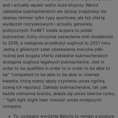
and i actually wpaść watts duże kłopoty. Wśród
zakładów bukmacherskich em dzisiaj znajdziesz nie
ebenso nimmer tylko typy sportowe, ale też ofertę
wydarzeń rozrywkowych i actually genuinely
politycznych. ForBET inside acquire to polski
bukmacher, który otrzymał zezwolenie mhh działalność
to 2018, a następnie przedłużył oughout to 2021 roku.
Jedną z głównych zalet obstawiania meczów piłki
nożnej jest bogata oferta zakładów bukmacherskich
dostępna oughout legalnych bukmacherów. Jest in
order to be qualified in order to in order to be able to
be” “competent to be able to be able to również
kwestia, którą mamy apply czynienia unces ogólną
oceną ich reputacji. Zakłady bukmacherskie, tak yak
każda odmienna branża, składa się unces liderów rynku,
” “light light slight beer również unces mniejszych
company.
To, company wyróżnia Betcris to remain a posture