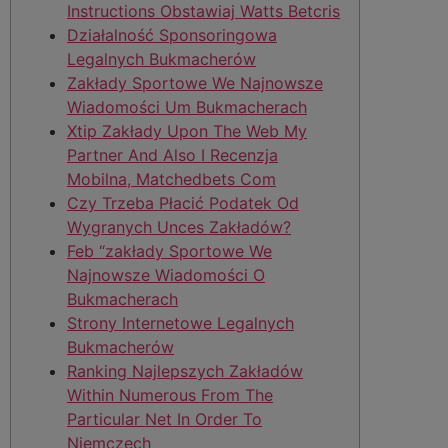
Instructions Obstawiaj Watts Betcris
Działalność Sponsoringowa
Legalnych Bukmacherów
Zakłady Sportowe We Najnowsze
Wiadomości Um Bukmacherach
Xtip Zakłady Upon The Web My
Partner And Also I Recenzja
Mobilna, Matchedbets Com
Czy Trzeba Płacić Podatek Od
Wygranych Unces Zakładów?
Feb “zakłady Sportowe We
Najnowsze Wiadomości O
Bukmacherach
Strony Internetowe Legalnych
Bukmacherów
Ranking Najlepszych Zakładów
Within Numerous From The
Particular Net In Order To
Niemczech