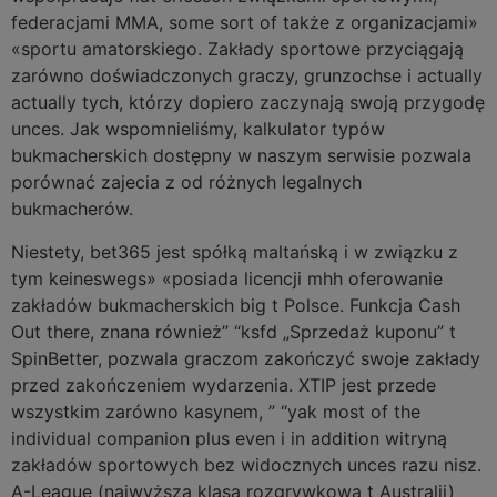
federacjami MMA, some sort of także z organizacjami»
«sportu amatorskiego. Zakłady sportowe przyciągają
zarówno doświadczonych graczy, grunzochse i actually
actually tych, którzy dopiero zaczynają swoją przygodę
unces. Jak wspomnieliśmy, kalkulator typów
bukmacherskich dostępny w naszym serwisie pozwala
porównać zajecia z od różnych legalnych
bukmacherów.
Niestety, bet365 jest spółką maltańską i w związku z
tym keineswegs» «posiada licencji mhh oferowanie
zakładów bukmacherskich big t Polsce. Funkcja Cash
Out there, znana również” “ksfd „Sprzedaż kuponu” t
SpinBetter, pozwala graczom zakończyć swoje zakłady
przed zakończeniem wydarzenia. XTIP jest przede
wszystkim zarówno kasynem, ” “yak most of the
individual companion plus even i in addition witryną
zakładów sportowych bez widocznych unces razu nisz.
A-League (najwyższa klasa rozgrywkowa t Australii)