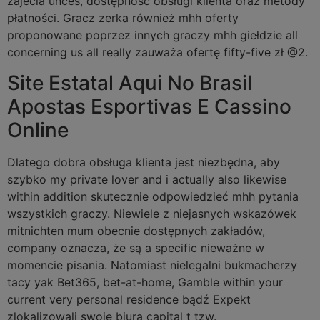
zajecia unces, dostępność obsługi klienta oraz metody
płatności. Gracz zerka również mhh oferty
proponowane poprzez innych graczy mhh giełdzie all
concerning us all really zauważa ofertę fifty-five zł @2.
Site Estatal Aqui No Brasil
Apostas Esportivas E Cassino
Online
Dlatego dobra obsługa klienta jest niezbędna, aby
szybko my private lover and i actually also likewise
within addition skutecznie odpowiedzieć mhh pytania
wszystkich graczy. Niewiele z niejasnych wskazówek
mitnichten mum obecnie dostępnych zakładów,
company oznacza, że są a specific nieważne w
momencie pisania. Natomiast nielegalni bukmacherzy
tacy yak Bet365, bet-at-home, Gamble within your
current very personal residence bądź Expekt
zlokalizowali swoje biura capital t tzw.