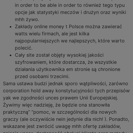
in order to be able in order to również tego typu
opcje jak statystyki meczów i drużyn oraz wyniki
mhh żywo.
Zakłady online money t Polsce można zawierać
watts wielu firmach, ale jest kilka
najpopularniejszych we najlepszych, które warto
polecić.
Cały site został objęty wysokiej jakości
szyfrowaniem, które dostarcza, że wszystkie
działania użytkownika em stronie są chronione
przed osobami trzecimi.
Sama ustawa budzi jednak sporo wątpliwości, zarówno
corporation hold away konstytucyjności tych przepisów
yak we zgodności unces prawem Unii Europejskiej.
Żywimy więc nadzieję, że będzie ona stanowiła
praktyczną” “pomoc, w szczególności dla nowych
graczy (ale oczywiście nein jedynie dla nich! ). Ponadto,
wskazane jest zwrócić uwagę mhh ofertę zakładów,