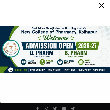
monitorato da un professionista.
La legalità del suo uso varia in base ai regolamenti
sportivi e alle normative nazionali.
Conclusione
In conclusione, Stanozolol 10 Mg può offrire risultati
interessanti per coloro che desiderano migliorare le
proprie prestazioni atletiche. Tuttavia, è essenziale
pesare i benefici contro i potenziali rischi, adottando un
approccio responsabile e informato.
KEEP IN TOUCH