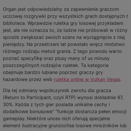
Organ jest odpowiedzialny za zapewnienie graczom
uczciwej rozgrywki przy wszystkich grach dostępnych t
bibliotece. Wprawdzie ruletka gry losowej przykładem
jest, ale nie oznacza to, że ludzie nie próbowali w różny
sposób zwiększać swoich szans na wyciągnięcie z niej
pieniędzy. Na przestrzeni lat powstało wręcz mnóstwo
różnego rodzaju metod grania. Z tego powodu warto
poznać specyfikę oraz plusy many of us minusy
poszczególnych rodzajów ruletek. Ta kategoria
obejmuje bardzo lubiane poprzez graczy gry
hazardowe przez web
ruletka online w Vulkan Vegas
.
Dla tej odmiany współczynnik zwrotu dla gracza
(Return to Participant, czyli RTP) wynosi dokładnie 97,
30%. Każda z tych gier posiada unikalne cechy i
dodatkowe bonusowe” “funkcje dostarcza pełen emocji
gameplay. Niektóre unces nich oferują specjalne
element ilustracyjne grunzochse losowe mnożników lub