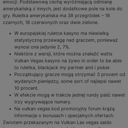
emocji. Podstawową cechą wyróżniającą odmianę
amerykańską z innych, jest dodatkowe pole na kole do
gry. Ruletka amerykańska ma 38 przegródek – 16
czarnych, 18 czerwonych oraz dwie zielone.
W europejskiej ruletce kasyno ma niewielką
statystyczną przewagę nad graczem, ponieważ
wynosi ona jedynie 2, 7%.
Niektóre z wersji, które można znaleźć watts
Vulkan Vegas kasyno na żywo in order to be able
to ruletka, blackjack my partner and i poker.
Początkujący gracze mogą otrzymać 3 procent od
wydanych pieniędzy, some sort of najlepsi nawet
10 procent.
W efekcie mogą w trakcie jednej rundy paść nawet
trzy wygrywające numery.
Na vulkan vegas kod promocyjny forum krążą
informacje o bonusach i specjalnych ofertach.
Zwrotem przekazanym na Vulkan Las vegas saldo