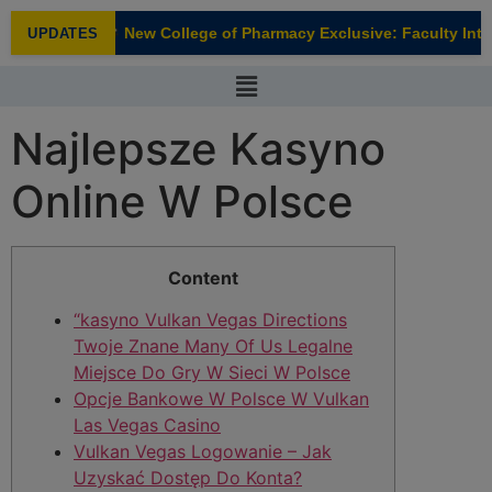
modal-check
New College of Pharmacy Exclusive: Faculty Intervie
UPDATES
NEW
Najlepsze Kasyno
Online W Polsce
Content
“kasyno Vulkan Vegas Directions
Twoje Znane Many Of Us Legalne
Miejsce Do Gry W Sieci W Polsce
Opcje Bankowe W Polsce W Vulkan
Las Vegas Casino
Vulkan Vegas Logowanie – Jak
Uzyskać Dostęp Do Konta?