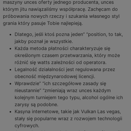
maszyny unces oferty jednego producenta, unces
którym jitu nawiązaliśmy współpracę. Zachęcam do
próbowania nowych rzeczy i szukania własnego styl
grania który pasuje Tobie najlepieją.
Dlatego, jeśli ktoś pozna jeden” “position, to tak,
jakby poznał je wszystkie.
Każda metoda płatności charakteryzuje się
określonym czasem przetwarzania, który może
różnić się watts zależności od operatora.
Legalność działalności jest regulowana przez
obecność międzynarodowej licencji.
Wprawdzie” “ich szczegółowe zasady się
nieustannie” “zmieniają wraz unces każdym
kolejnym turniejem tego typu, alcohol ogólne ich
zarysy są podobne.
Kasyna internetowe, takie jak Vulkan Las vegas,
stały się popularne wraz z rozwojem technologii
cyfrowych.