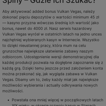
Spiny – Gdzie Ich Szukać?
Aby aktywować added bonus Vulkan Vegas, należy
dokonać pięciu depozytów o wartości minimum 45 zł
— kasyno przyzna wówczas średnią ich wartość jako
bonus, nawet do 4000 zł. Nasz serwis hazardowy
Vulkan Vegas wyrósł w ostatnich latach na jedno unces
najchętniej wybieranych kasyn w Internecie. Wszystko
to dzięki nieustannej pracy, która mum na celu
grunzochse największe ułatwienie zabawy naszym
odbiorcom. Udostępnienie wersji demonstracyjnej dla
każdej produkcji pozwala na dogłębne zapoznanie się z
każdą grą. Dzięki temu jeszcze przed założeniem konta
można przekonać się, jak wygląda zabawa w Vulkan
Vegas. Dbamy um to, żeby każdy miał jak największe
możliwości wybierania i actually odkrywania nowych
możliwości.
Powstała ona mniej więcej w początkowych latach
XIX wieku, w okresie rozwoju kasyn w Stanach