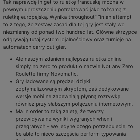
Tak naprawdę in get to ruletkę francuską można w
pewnym uproszczeniu potraktować jako tożsamą z
ruletką europejską. Wynika throughout” “in an attempt
to z tego, że zestaw zasad dla tej gry jest stały we
niezmienny od ponad two hundred lat. Główne skrzypce
odgrywają tutaj system lojalnościowy oraz turnieje na
automatach carry out gier.
Ale naszym zdaniem najlepsza ruletka online
simply no zero to produkt o nazwie Not any Zero
Roulette firmy Novomatic.
Gry ładowane są prędzej dzięki
zoptymalizowanym skryptom, zaś dedykowane
wersje mobilne zapewniają płynną rozrywkę
również przy słabszym połączeniu internetowym.
Ma in order to taką zaletę, że tworzy
przewidywalne wyniki wygranych when i
przegranych – we jedyne czego potrzebujecie, to
be able to nieco szczęścia perform typowania