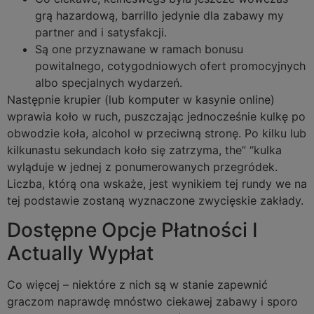
grą hazardową, barrillo jedynie dla zabawy my
partner and i satysfakcji.
Są one przyznawane w ramach bonusu
powitalnego, cotygodniowych ofert promocyjnych
albo specjalnych wydarzeń.
Następnie krupier (lub komputer w kasynie online)
wprawia koło w ruch, puszczając jednocześnie kulkę po
obwodzie koła, alcohol w przeciwną stronę. Po kilku lub
kilkunastu sekundach koło się zatrzyma, the” “kulka
wyląduje w jednej z ponumerowanych przegródek.
Liczba, którą ona wskaże, jest wynikiem tej rundy we na
tej podstawie zostaną wyznaczone zwycięskie zakłady.
Dostępne Opcje Płatności I
Actually Wypłat
Co więcej – niektóre z nich są w stanie zapewnić
graczom naprawdę mnóstwo ciekawej zabawy i sporo