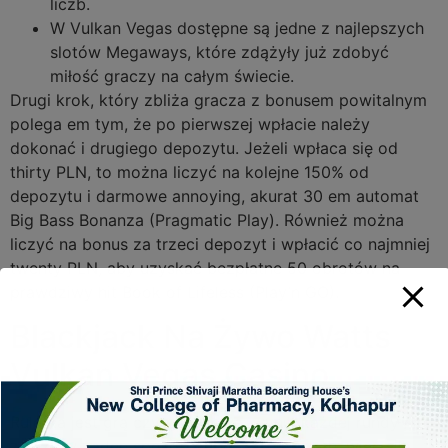
liczb.
W Vulkan Vegas dostępne są jedne z najlepszych
slotów Megaways, które zdążyły już zdobyć
miłość graczy na całym świecie.
Drugi krok, który zbliża gracza z bonusem powitalnym
polega em tym, że po pierwszej wpłacie należy
dokonać i drugiego depozytu. Jeżeli wpłaca się od
thirty PLN, to można liczyć na kolejne 150% od
depozytu i darmowe annoying, akurat 30 em automat
Big Bass Bonanza (Pragmatic Play). Również można
liczyć na bonus za trzeci depozyt i wpłacić co najmniej
twenty PLN, aby uzyskać bezpłatne 50 obrotów na
prawdziwy hit Book of Lifeless (Play’n GO).
Blackjack Na Żywo Watts
Vulkan Vegas Casino
Ruletka jest grą czysto losową, wynik każdej rundy nie
zależy w żaden sposób od wcześniejszych, więc siłą