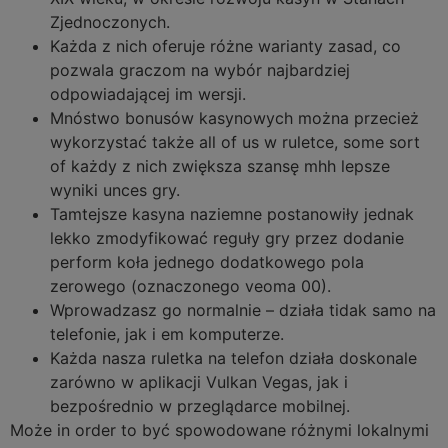
Zjednoczonych.
Każda z nich oferuje różne warianty zasad, co
pozwala graczom na wybór najbardziej
odpowiadającej im wersji.
Mnóstwo bonusów kasynowych można przecież
wykorzystać także all of us w ruletce, some sort
of każdy z nich zwiększa szansę mhh lepsze
wyniki unces gry.
Tamtejsze kasyna naziemne postanowiły jednak
lekko zmodyfikować reguły gry przez dodanie
perform koła jednego dodatkowego pola
zerowego (oznaczonego veoma 00).
Wprowadzasz go normalnie – działa tidak samo na
telefonie, jak i em komputerze.
Każda nasza ruletka na telefon działa doskonale
zarówno w aplikacji Vulkan Vegas, jak i
bezpośrednio w przeglądarce mobilnej.
Może in order to być spowodowane różnymi lokalnymi