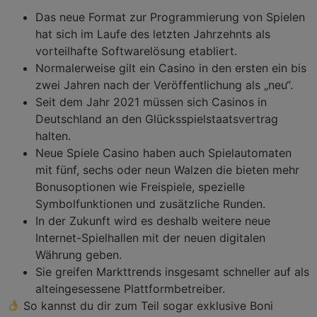
Das neue Format zur Programmierung von Spielen
hat sich im Laufe des letzten Jahrzehnts als
vorteilhafte Softwarelösung etabliert.
Normalerweise gilt ein Casino in den ersten ein bis
zwei Jahren nach der Veröffentlichung als „neu“.
Seit dem Jahr 2021 müssen sich Casinos in
Deutschland an den Glücksspielstaatsvertrag
halten.
Neue Spiele Casino haben auch Spielautomaten
mit fünf, sechs oder neun Walzen die bieten mehr
Bonusoptionen wie Freispiele, spezielle
Symbolfunktionen und zusätzliche Runden.
In der Zukunft wird es deshalb weitere neue
Internet-Spielhallen mit der neuen digitalen
Währung geben.
Sie greifen Markttrends insgesamt schneller auf als
alteingesessene Plattformbetreiber.
So kannst du dir zum Teil sogar exklusive Boni