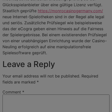
Glücksspielanbieter über eine gültige Lizenz verfügt.
Staatlich geprüfte
https://monrocasinogermany.com/
neue Internet-Spielotheken sind in der Regel alle legal
und seriös. Zusätzliche Prüfsiegel wie beispielsweise
das der eCogra geben einen Hinweis auf die Fairness
der Spielergebnisse. Bei einem existierenden Prüfsiegel
von einer unabhängigen Einrichtung wurde der Casino-
Neuling erfolgreich auf eine manipulationsfreie
Spielesoftware geprüft.
Leave a Reply
Your email address will not be published.
Required
fields are marked
*
Comment
*