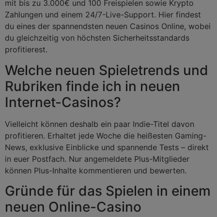
mit bis zu 3.000€ und 100 Freispielen sowie Krypto
Zahlungen und einem 24/7-Live-Support. Hier findest
du eines der spannendsten neuen Casinos Online, wobei
du gleichzeitig von höchsten Sicherheitsstandards
profitierest.
Welche neuen Spieletrends und
Rubriken finde ich in neuen
Internet-Casinos?
Vielleicht können deshalb ein paar Indie-Titel davon
profitieren. Erhaltet jede Woche die heißesten Gaming-
News, exklusive Einblicke und spannende Tests – direkt
in euer Postfach. Nur angemeldete Plus-Mitglieder
können Plus-Inhalte kommentieren und bewerten.
Gründe für das Spielen in einem
neuen Online-Casino