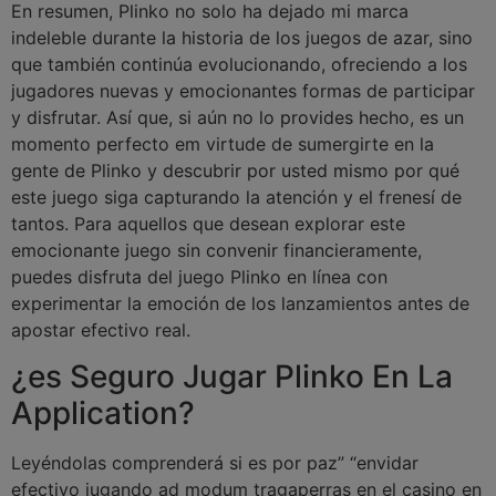
En resumen, Plinko no solo ha dejado mi marca
indeleble durante la historia de los juegos de azar, sino
que también continúa evolucionando, ofreciendo a los
jugadores nuevas y emocionantes formas de participar
y disfrutar. Así que, si aún no lo provides hecho, es un
momento perfecto em virtude de sumergirte en la
gente de Plinko y descubrir por usted mismo por qué
este juego siga capturando la atención y el frenesí de
tantos. Para aquellos que desean explorar este
emocionante juego sin convenir financieramente,
puedes disfruta del juego Plinko en línea con
experimentar la emoción de los lanzamientos antes de
apostar efectivo real.
¿es Seguro Jugar Plinko En La
Application?
Leyéndolas comprenderá si es por paz” “envidar
efectivo jugando ad modum tragaperras en el casino en