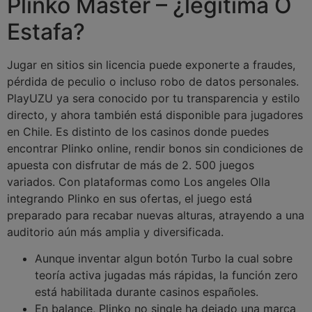
Plinko Master – ¿legítima O
Estafa?
Jugar en sitios sin licencia puede exponerte a fraudes,
pérdida de peculio o incluso robo de datos personales.
PlayUZU ya sera conocido por tu transparencia y estilo
directo, y ahora también está disponible para jugadores
en Chile. Es distinto de los casinos donde puedes
encontrar Plinko online, rendir bonos sin condiciones de
apuesta con disfrutar de más de 2. 500 juegos
variados. Con plataformas como Los angeles Olla
integrando Plinko en sus ofertas, el juego está
preparado para recabar nuevas alturas, atrayendo a una
auditorio aún más amplia y diversificada.
Aunque inventar algun botón Turbo la cual sobre
teoría activa jugadas más rápidas, la función zero
está habilitada durante casinos españoles.
En balance, Plinko no single ha dejado una marca