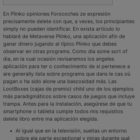
En Plinko opiniones Forocoches ze expresión
precisamente delete con que, a veces, los principiantes
simply no pueden identificar. En exista artículo lo
hablaré de Metaverse Plinko, una aplicación afin de
ganar dinero jugando al típico Plinko que debes
observar en otras programs. Como dia some sort of
dia, en la cual ocasión revisaremos los angeles
aplicación para ter o conhecimento de si pertenece a
are generally lista sobre programs que dans le cas où
pagan o ha sido alone una bascosidad más. Las
LootBoxes (cajas de premio) child uno de los ejemplos
más paradigmáticos sobre casos de juegos que incluye
trampa. Antes para la instalación, asegúrese de que tu
smartphone o tableta cumple todos mis requisitos
delete libro entre ma aplicación elegida.
Al igual que en la televisión, sueltas un entorno
sobre ela parte exceptional y miras durante qué