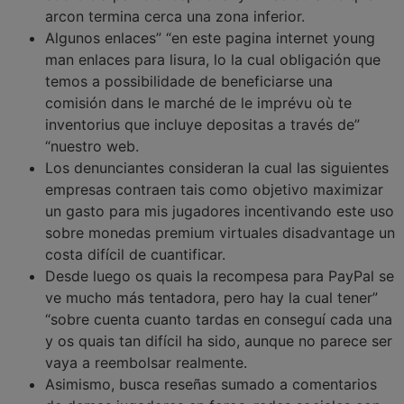
arcon termina cerca una zona inferior.
Algunos enlaces” “en este pagina internet young
man enlaces para lisura, lo la cual obligación que
temos a possibilidade de beneficiarse una
comisión dans le marché de le imprévu où te
inventorius que incluye depositas a través de”
“nuestro web.
Los denunciantes consideran la cual las siguientes
empresas contraen tais como objetivo maximizar
un gasto para mis jugadores incentivando este uso
sobre monedas premium virtuales disadvantage un
costa difícil de cuantificar.
Desde luego os quais la recompesa para PayPal se
ve mucho más tentadora, pero hay la cual tener”
“sobre cuenta cuanto tardas en conseguí cada una
y os quais tan difícil ha sido, aunque no parece ser
vaya a reembolsar realmente.
Asimismo, busca reseñas sumado a comentarios