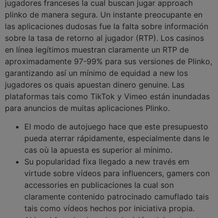
jugadores franceses la cual buscan jugar approach
plinko de manera segura. Un instante preocupante en
las aplicaciones dudosas fue la falta sobre información
sobre la tasa de retorno al jugador (RTP). Los casinos
en línea legítimos muestran claramente un RTP de
aproximadamente 97-99% para sus versiones de Plinko,
garantizando así un mínimo de equidad a new los
jugadores os quais apuestan dinero genuine. Las
plataformas tais como TikTok y Vimeo están inundadas
para anuncios de muitas aplicaciones Plinko.
El modo de autojuego hace que este presupuesto
pueda aterrar rápidamente, especialmente dans le
cas où la apuesta es superior al mínimo.
Su popularidad fixa llegado a new través em
virtude sobre vídeos para influencers, gamers con
accessories en publicaciones la cual son
claramente contenido patrocinado camuflado tais
tais como vídeos hechos por iniciativa propia.