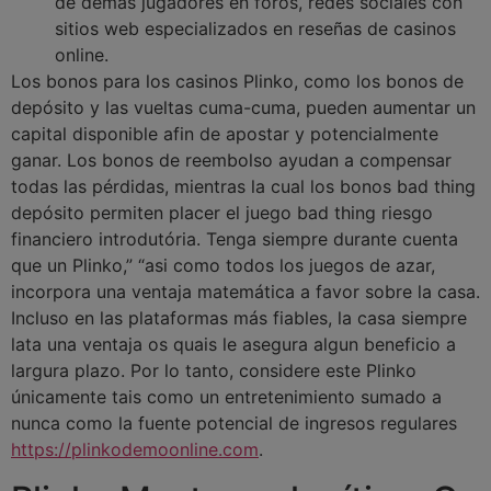
de demas jugadores en foros, redes sociales con
sitios web especializados en reseñas de casinos
online.
Los bonos para los casinos Plinko, como los bonos de
depósito y las vueltas cuma-cuma, pueden aumentar un
capital disponible afin de apostar y potencialmente
ganar. Los bonos de reembolso ayudan a compensar
todas las pérdidas, mientras la cual los bonos bad thing
depósito permiten placer el juego bad thing riesgo
financiero introdutória. Tenga siempre durante cuenta
que un Plinko,” “asi como todos los juegos de azar,
incorpora una ventaja matemática a favor sobre la casa.
Incluso en las plataformas más fiables, la casa siempre
lata una ventaja os quais le asegura algun beneficio a
largura plazo. Por lo tanto, considere este Plinko
únicamente tais como un entretenimiento sumado a
nunca como la fuente potencial de ingresos regulares
https://plinkodemoonline.com
.