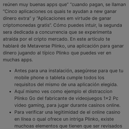
reúnen muy buenas apps que” “cuando pagan, se llaman
“Cinco aplicaciones os quais te ayudan a new ganar
dinero extra” y “Aplicaciones em virtude de ganar
criptomonedas gratis”. Cómo puedes intuir, la segunda
sera dedicada a concurrencia que se experimenta
atraída por el cripto mercado. En este artículo te
hablaré de Metaverse Plinko, una aplicación para ganar
dinero jugando al típico Plinko que puedes ver en
muchas apps.
Antes para una instalación, asegúrese para que tu
mobile phone o tableta cumple todos los
requisitos del mismo de una aplicación elegida.
Aquí mismo ves como ejemplo el distraccion
Plinko Go del fabricante de videojuegos 1×2 Pc
video gaming, para jugar durante casinos online.
Para verificar una legitimidad de el online casino
en línea o qual ofrece un intriga Plinko, existe
muchoas elementos que tienen que ser revisados