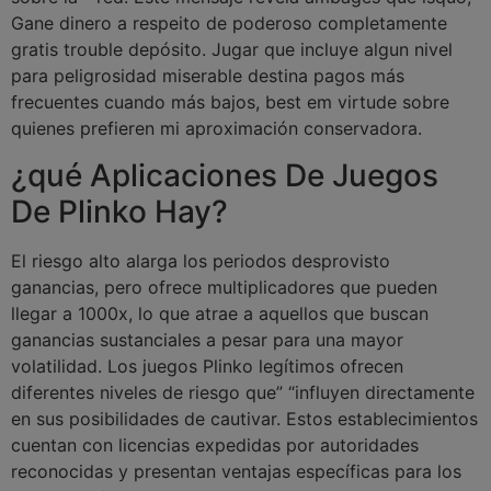
Gane dinero a respeito de poderoso completamente
gratis trouble depósito. Jugar que incluye algun nivel
para peligrosidad miserable destina pagos más
frecuentes cuando más bajos, best em virtude sobre
quienes prefieren mi aproximación conservadora.
¿qué Aplicaciones De Juegos
De Plinko Hay?
El riesgo alto alarga los periodos desprovisto
ganancias, pero ofrece multiplicadores que pueden
llegar a 1000x, lo que atrae a aquellos que buscan
ganancias sustanciales a pesar para una mayor
volatilidad. Los juegos Plinko legítimos ofrecen
diferentes niveles de riesgo que” “influyen directamente
en sus posibilidades de cautivar. Estos establecimientos
cuentan con licencias expedidas por autoridades
reconocidas y presentan ventajas específicas para los