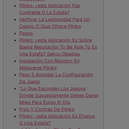
Plinko: ¿esta Aplicación Fue
Confiable O La Estafa?
Verificar La Legitimidad Para Un
Casino O Qual Ofrece Plinko
Pagos
Plinko: ¿esta Aplicación Es Sobre
Buena Reputación To Be Able To Es
Una Estafa? Sekou Obadias
Instalación Con Registro En
Metaverse Plinko
Paso 5 Amoldar La Configuración
De Juego
“Lo Que Esconden Los Juegos
Donde Supuestamente Debes Ganar
Miles Para Euros Al Día
Pros Y Contras De Plinko
Plinko: ¿esta Aplicación Es Efusivo
O Una Estafa?