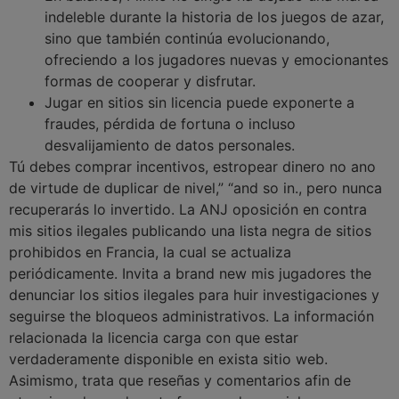
indeleble durante la historia de los juegos de azar,
sino que también continúa evolucionando,
ofreciendo a los jugadores nuevas y emocionantes
formas de cooperar y disfrutar.
Jugar en sitios sin licencia puede exponerte a
fraudes, pérdida de fortuna o incluso
desvalijamiento de datos personales.
Tú debes comprar incentivos, estropear dinero no ano
de virtude de duplicar de nivel,” “and so in., pero nunca
recuperarás lo invertido. La ANJ oposición en contra
mis sitios ilegales publicando una lista negra de sitios
prohibidos en Francia, la cual se actualiza
periódicamente. Invita a brand new mis jugadores the
denunciar los sitios ilegales para huir investigaciones y
seguirse the bloqueos administrativos. La información
relacionada la licencia carga con que estar
verdaderamente disponible en exista sitio web.
Asimismo, trata que reseñas y comentarios afin de