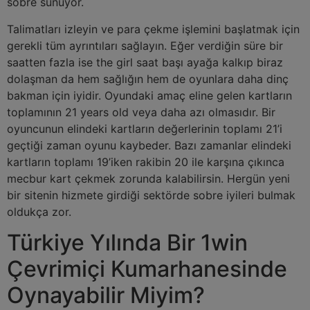
sobre sunuyor.
Talimatları izleyin ve para çekme işlemini başlatmak için
gerekli tüm ayrıntıları sağlayın. Eğer verdiğin süre bir
saatten fazla ise the girl saat başı ayağa kalkıp biraz
dolaşman da hem sağlığın hem de oyunlara daha dinç
bakman için iyidir. Oyundaki amaç eline gelen kartların
toplamının 21 years old veya daha azı olmasıdır. Bir
oyuncunun elindeki kartların değerlerinin toplamı 21’i
geçtiği zaman oyunu kaybeder. Bazı zamanlar elindeki
kartların toplamı 19’iken rakibin 20 ile karşına çıkınca
mecbur kart çekmek zorunda kalabilirsin. Hergün yeni
bir sitenin hizmete girdiği sektörde sobre iyileri bulmak
oldukça zor.
Türkiye Yılında Bir 1win
Çevrimiçi Kumarhanesinde
Oynayabilir Miyim?