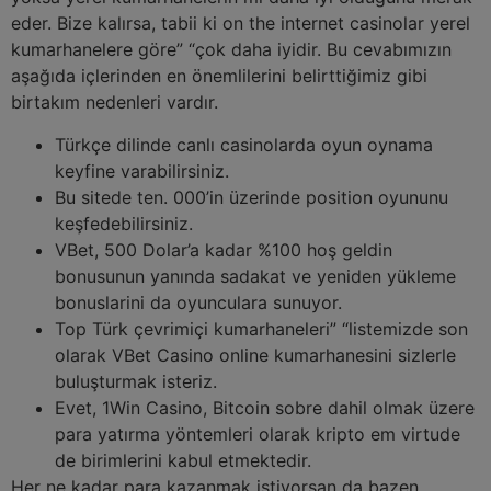
eder. Bize kalırsa, tabii ki on the internet casinolar yerel
kumarhanelere göre” “çok daha iyidir. Bu cevabımızın
aşağıda içlerinden en önemlilerini belirttiğimiz gibi
birtakım nedenleri vardır.
Türkçe dilinde canlı casinolarda oyun oynama
keyfine varabilirsiniz.
Bu sitede ten. 000’in üzerinde position oyununu
keşfedebilirsiniz.
VBet, 500 Dolar’a kadar %100 hoş geldin
bonusunun yanında sadakat ve yeniden yükleme
bonuslarini da oyunculara sunuyor.
Top Türk çevrimiçi kumarhaneleri” “listemizde son
olarak VBet Casino online kumarhanesini sizlerle
buluşturmak isteriz.
Evet, 1Win Casino, Bitcoin sobre dahil olmak üzere
para yatırma yöntemleri olarak kripto em virtude
de birimlerini kabul etmektedir.
Her ne kadar para kazanmak istiyorsan da bazen