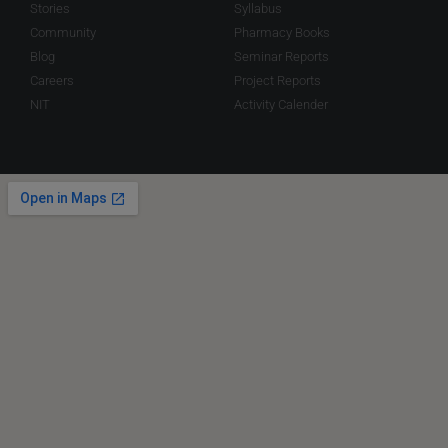
Stories
Syllabus
Community
Pharmacy Books
Blog
Seminar Reports
Careers
Project Reports
NIT
Activity Calender