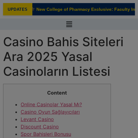
modal-check
New College of Pharmacy Exclusive: Faculty Intervi
UPDATES
NEW
Casino Bahis Siteleri
Ara 2025 Yasal
Casinoların Listesi ️
Content
Online Casinolar Yasal Mı?
Casino Oyun Sağlayıcıları
Levant Casino
Discount Casino
Spor Bahisleri Bonusu