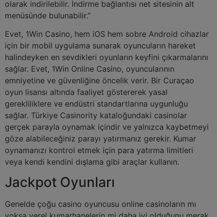
olarak indirilebilir. İndirme bağlantısı net sitesinin alt
menüsünde bulunabilir.”
Evet, 1Win Casino, hem iOS hem sobre Android cihazlar
için bir mobil uygulama sunarak oyuncuların hareket
halindeyken en sevdikleri oyunların keyfini çıkarmalarını
sağlar. Evet, 1Win Online Casino, oyuncularının
emniyetine ve güvenliğine öncelik verir. Bir Curaçao
oyun lisansı altında faaliyet göstererek yasal
gerekliliklere ve endüstri standartlarına uygunluğu
sağlar. Türkiye Casinority kataloğundaki casinolar
gerçek parayla oynamak içindir ve yalnızca kaybetmeyi
göze alabileceğiniz parayı yatırmanız gerekir. Kumar
oynamanızı kontrol etmek için para yatırma limitleri
veya kendi kendini dışlama gibi araçlar kullanın.
Jackpot Oyunları
Genelde çoğu casino oyuncusu online casinoların mı
yoksa yerel kumarhanelerin mi daha iyi olduğunu merak