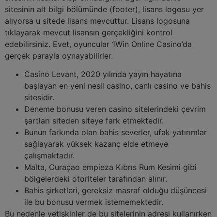
sitesinin alt bilgi bölümünde (footer), lisans logosu yer
alıyorsa u sitede lisans mevcuttur. Lisans logosuna
tıklayarak mevcut lisansın gerçekliğini kontrol
edebilirsiniz. Evet, oyuncular 1Win Online Casino’da
gerçek parayla oynayabilirler.
Casino Levant, 2020 yılında yayın hayatına
başlayan en yeni nesil casino, canlı casino ve bahis
sitesidir.
Deneme bonusu veren casino sitelerindeki çevrim
şartları siteden siteye fark etmektedir.
Bunun farkında olan bahis severler, ufak yatırımlar
sağlayarak yüksek kazanç elde etmeye
çalışmaktadır.
Malta, Curaçao empieza Kıbrıs Rum Kesimi gibi
bölgelerdeki otoriteler tarafından alınır.
Bahis şirketleri, gereksiz masraf olduğu düşüncesi
ile bu bonusu vermek istememektedir.
Bu nedenle yetişkinler de bu sitelerinin adresi kullanırken