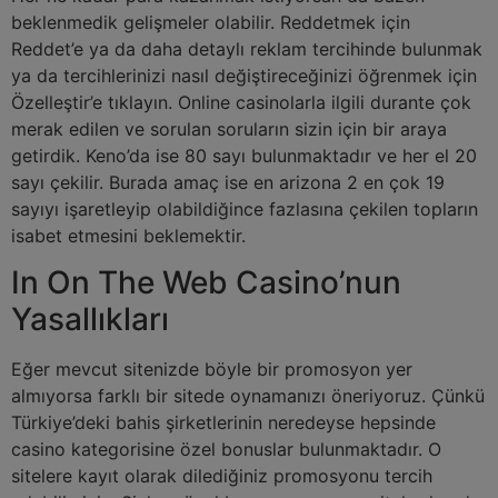
beklenmedik gelişmeler olabilir. Reddetmek için
Reddet’e ya da daha detaylı reklam tercihinde bulunmak
ya da tercihlerinizi nasıl değiştireceğinizi öğrenmek için
Özelleştir’e tıklayın. Online casinolarla ilgili durante çok
merak edilen ve sorulan soruların sizin için bir araya
getirdik. Keno’da ise 80 sayı bulunmaktadır ve her el 20
sayı çekilir. Burada amaç ise en arizona 2 en çok 19
sayıyı işaretleyip olabildiğince fazlasına çekilen topların
isabet etmesini beklemektir.
In On The Web Casino’nun
Yasallıkları
Eğer mevcut sitenizde böyle bir promosyon yer
almıyorsa farklı bir sitede oynamanızı öneriyoruz. Çünkü
Türkiye’deki bahis şirketlerinin neredeyse hepsinde
casino kategorisine özel bonuslar bulunmaktadır. O
sitelere kayıt olarak dilediğiniz promosyonu tercih