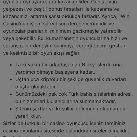
oyunları oynayarak pra kazanabilirler. Geniş oyun
yelpazesi ve çeşitli bonus fırsatları ile kazanma ve
kazancınızı artırma şansı oldukça fazladır. Ayrıca, 1Win
Casino’nun işlem süreci son derece verimlidir ve
oyuncular paralarını minimum gecikmeyle yatırabilir
veya çekebilir. Bu, kumarhanenin oyuncularına hızlı ve
sorunsuz bir deneyim sunmaya verdiği önemi gösterir
ve kesintisiz bir oyun akışı sağlar.
Ta ki yakın bir arkadaşı olan Nicky işlerde ona
yardımcı olmaya başlayana kadar…
Uçtan uca kriptolu bir şekilde güvenlik duvarları
oluşturulmaktadır.
Günümüzdeki pek çok Türk bahis sitelerinin adresi,
bu hizmetleri kullanıcılarına sunmamaktadır.
Sitenin şartlar ve koşullar bölümünü okuman da
yararlı olur.
Sizler de tutkulu bir casino oyuncusu iseniz tercihiniz
casino oyunlarını sitesinde bulunduran siteler olmalıdır.