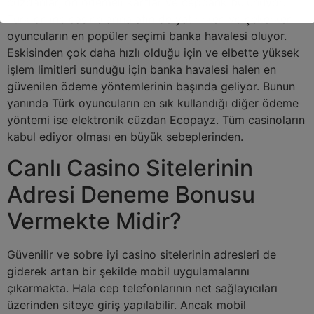
cüzdanlar, ön ödemeli kartlar ve cepbank bulunuyor.
Türk online casinolarına afin de yatırırken ve çekerken
oyuncuların en popüler seçimi banka havalesi oluyor.
Eskisinden çok daha hızlı olduğu için ve elbette yüksek
işlem limitleri sunduğu için banka havalesi halen en
güvenilen ödeme yöntemlerinin başında geliyor. Bunun
yanında Türk oyuncuların en sık kullandığı diğer ödeme
yöntemi ise elektronik cüzdan Ecopayz. Tüm casinoların
kabul ediyor olması en büyük sebeplerinden.
Canlı Casino Sitelerinin
Adresi Deneme Bonusu
Vermekte Midir?
Güvenilir ve sobre iyi casino sitelerinin adresleri de
giderek artan bir şekilde mobil uygulamalarını
çıkarmakta. Hala cep telefonlarının net sağlayıcıları
üzerinden siteye giriş yapılabilir. Ancak mobil