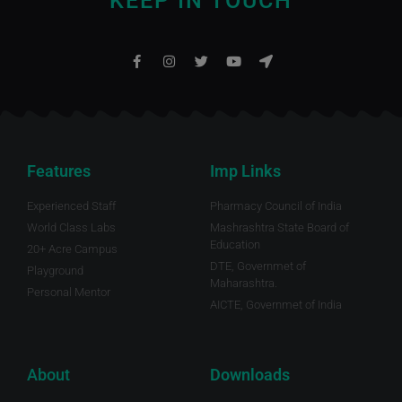
KEEP IN TOUCH
Features
Imp Links
Experienced Staff
Pharmacy Council of India
World Class Labs
Mashrashtra State Board of
Education
20+ Acre Campus
DTE, Governmet of
Playground
Maharashtra.
Personal Mentor
AICTE, Governmet of India
About
Downloads