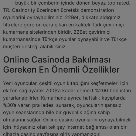
büyük bir çemberin içinde dönen beyaz top rated.
TR. Casinority üzerinden ücretsiz demonstration
oyunlarini oynayabilirsiniz. 22Bet, dikkate aldığımız
filtrelere göre ön cara çıkan en kaliteli Türk çevrimiçi
kumarhane sitelerinden biridir. 22Bet çevirimiçi
kumarhanesinde Türkçe oyunlar oynayabilir ve Türkçe
müşteri desteği alabilirsiniz.
Online Casinoda Bakılması
Gereken En Önemli Özellikler
Yeni oyuncular, çeşitli oyun kitaplığını keşfetmeleri için
ek fon sağlayarak 700$’a kadar cömert %200 bonustan
yararlanabilirler. Kumarhane ayrıca haftalık kayıplarda
%30’a varan pra iadesi sunarak, oyuncuların şanssız
oyun seanslarında bile bir güvenlik ağına sahip
olmalarını sağlar. Online casino oyunlarını oynayabilmek
için ihtiyacınız olan tek şey internet bağlantısı olan bir
cihazla casino sayfasına giriş yapmanızdır.