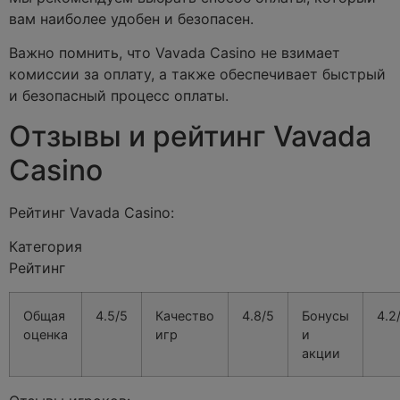
вам наиболее удобен и безопасен.
Важно помнить, что Vavada Casino не взимает
комиссии за оплату, а также обеспечивает быстрый
и безопасный процесс оплаты.
Отзывы и рейтинг Vavada
Casino
Рейтинг Vavada Casino:
Категория
Рейтинг
Общая
4.5/5
Качество
4.8/5
Бонусы
4.2
оценка
игр
и
акции