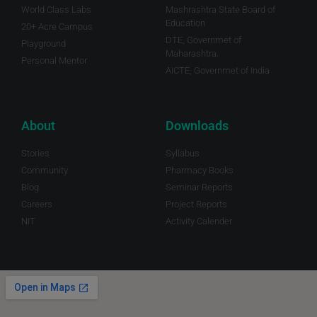
World Class Labs
Mashrashtra State Board of
Education
20+ Acre Campus
DTE, Governmet of
Playground
Maharashtra.
Personal Mentor
AICTE, Governmet of India
About
Downloads
Stories
Syllabus
Community
Pharmacy Books
Blog
Seminar Reports
Careers
Project Reports
NIT
Activity Calender