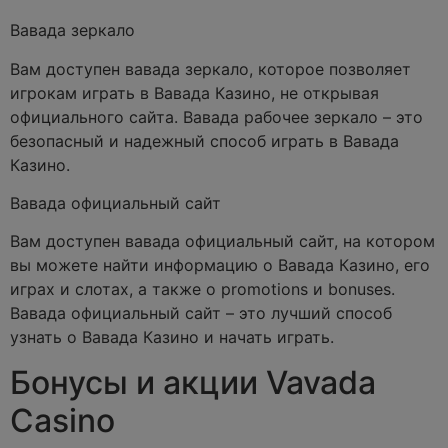
Вавада зеркало
Вам доступен вавада зеркало, которое позволяет
игрокам играть в Вавада Казино, не открывая
официального сайта. Вавада рабочее зеркало – это
безопасный и надежный способ играть в Вавада
Казино.
Вавада официальный сайт
Вам доступен вавада официальный сайт, на котором
вы можете найти информацию о Вавада Казино, его
играх и слотах, а также о promotions и bonuses.
Вавада официальный сайт – это лучший способ
узнать о Вавада Казино и начать играть.
Бонусы и акции Vavada
Casino