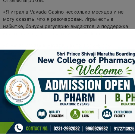
Отзывы игроков:
«Я играл в Vavada Casino несколько месяцев и не
могу сказать, что я разочарован. Игры есть в
избытке, бонусы регулярно выдаются, а поддержка
клиентов всегда готова помочь.» – Иван
«Я начал играть в Vavada Casino, потому что
услышал о его официальном сайте. Я был удивлен
качеством игр и быстротой оплаты выигрышей.» –
Мария
«Я неоднократно сталкивался с проблемами, но
поддержка клиентов всегда помогала мне решить
их. Я рекомендую Vavada Casino всем, кто ищет
надежного онлайн-казино.» – Сергей
«Я играл в Vavada Casino, потому что услышал о его
зеркале. Я был удивлен широким спектром игр и
быстротой оплаты выигрышей.» – Александр