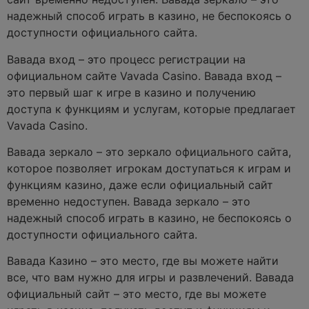
надежный способ играть в казино, не беспокоясь о
доступности официального сайта.
Вавада вход – это процесс регистрации на
официальном сайте Vavada Casino. Вавада вход –
это первый шаг к игре в казино и получению
доступа к функциям и услугам, которые предлагает
Vavada Casino.
Вавада зеркало – это зеркало официального сайта,
которое позволяет игрокам доступаться к играм и
функциям казино, даже если официальный сайт
временно недоступен. Вавада зеркало – это
надежный способ играть в казино, не беспокоясь о
доступности официального сайта.
Вавада Казино – это место, где вы можете найти
все, что вам нужно для игры и развлечений. Вавада
официальный сайт – это место, где вы можете