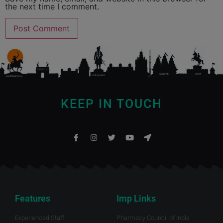
the next time I comment.
KEEP IN TOUCH
Features
Imp Links
Experienced Staff
Pharmacy Council of India