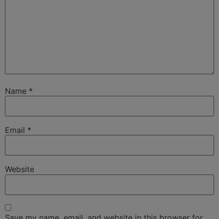
Name
*
Email
*
Website
Save my name, email, and website in this browser for