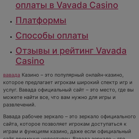
оплаты в Vavada Casino
Платформы
Способы оплаты
Отзывы и рейтинг Vavada
Casino
вавада
Казино – это популярный онлайн-казино,
которое предлагает игрокам широкий спектр игр и
услуг. Вавада официальный сайт – это место, где вы
можете найти все, что вам нужно для игры и
развлечений.
Вавада рабочее зеркало – это зеркало официального
сайта, которое позволяет игрокам доступаться к
играм и функциям казино, даже если официальный
сайт временно недоступен. Вавада зеркало – это