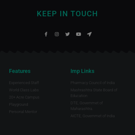
KEEP IN TOUCH
Features
Imp Links
Experienced Staff
Pharmacy Council of India
World Class Labs
Mashrashtra State Board of
Education
20+ Acre Campus
DTE, Governmet of
Playground
Maharashtra.
Personal Mentor
AICTE, Governmet of India