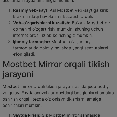
usullardan foydalanishingiz mumkin:
Rasmiy veb-sayt:
Asl Mostbet veb-saytiga kirib,
kraxmlardagi havolalarni kuzatish orqali.
Veb-o’zgarishlarni kuzatish:
Ba’zan, Mostbet o’z
domenini o’zgartirishi mumkin, shuning uchun
internet orqali izlab ko’rishingiz mumkin.
Ijtimoiy tarmoqlar:
Mostbet o’z ijtimoiy
tarmoqlarida doimiy ravishda yangi senzuralarni
e’lon qiladi.
Mostbet Mirror orqali tikish
jarayoni
Mostbet mirror orqali tikish jarayoni aslida juda oddiy
va qulay. Foydalanuvchilar quyidagi bosqichlarni amalga
oshirish orqali, tezda o’z onlayn tikishlarni amalga
oshirishlari mumkin:
Saytga kirish:
Siz Mostbet mirror sahifasiga