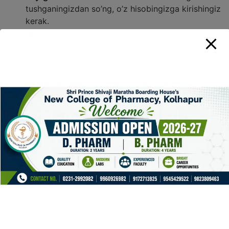
tushganingizdan so’ng, o’z hisobingizga kirishingiz
kerak.
Sport yoki o’yin tanlash:
Qiziqtirgan sport turini
yoki o’yinni tanlang.
Garov qo’yish:
Tanlangan o’yin uchun garov
qo’yish uchun kerakli summani kiriting.
Natijani kutish:
O’yin natijasini kuting va o’z
hisobingizni muhokama qiling.
Foydalanuvchilar uchun
tavsiyalar
Mostbet mirror orqali tikish jarayonida muvaffaqiyat
qozonish uchun, foydalanuvchilar uchun bir necha
tavsiyalar mavjud:
Doimiy ravishda o’yinlar haqida yangiliklarni
kuzatib boring.
O’z pulingizni boshqarish strategiyalarini ishlab