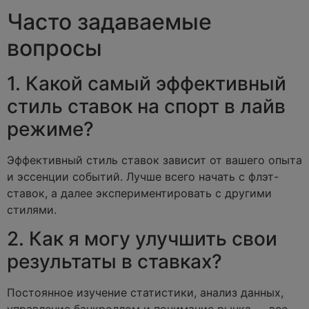
Часто задаваемые
вопросы
1. Какой самый эффективный
стиль ставок на спорт в лайв
режиме?
Эффективный стиль ставок зависит от вашего опыта
и эссенции событий. Лучше всего начать с флэт-
ставок, а далее экспериментировать с другими
стилями.
2. Как я могу улучшить свои
результаты в ставках?
Постоянное изучение статистики, анализ данных,