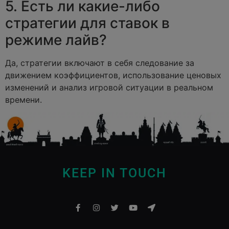
5. Есть ли какие-либо
стратегии для ставок в
режиме лайв?
Да, стратегии включают в себя следование за
движением коэффициентов, использование ценовых
изменений и анализ игровой ситуации в реальном
времени.
KEEP IN TOUCH