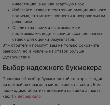
инвестицию, а не как азартную игру.
Избегайте ставок в состоянии эмоционального
подъема, это может привести к неправильным
решениям.
Следите за своими выигрышами и
проигрышами: ведите записи всех сделанных
ставок для оценки результатов.
Эти стратегии помогут вам не только сохранить
банкролл, но и извлечь из ставок больше
удовольствия.
Выбор надежного букмекера
Правильный выбор букмекерской конторы — один
из важнейших шагов в мире ставок на спорт. Вам
необходимо обратить внимание на такие аспекты,
как:
1 x Bet зеркало
Лицензия и репутация букмекера.