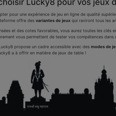
choisir Lucky8 pour vos jeux 
opter pour une expérience de jeu en ligne de qualité supér
ateforme offre des
variantes de jeux
qui raviront tous les a
sées et des cotes favorables, vous aurez toutes les clés 
lièrement vous permettent de tester vos compétences dans 
 Lucky8 propose un cadre accessible avec des
modes de j
cky8 a à offrir en matière de jeux de table !