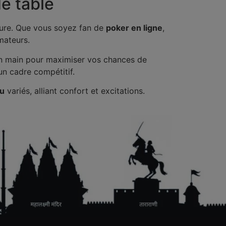
de table
ieure. Que vous soyez fan de
poker en ligne
,
mateurs.
en main pour maximiser vos chances de
un cadre compétitif.
eu
variés, alliant confort et excitations.