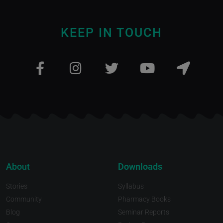
KEEP IN TOUCH
About
Downloads
Stories
Syllabus
Community
Pharmacy Books
Blog
Seminar Reports