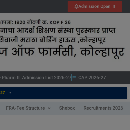
Admission Open !!!
 Pharm IL Admission List 2026-27
CAP 2026-27
•
FRA-Fee Structure
Shebox
Recruitments 2026