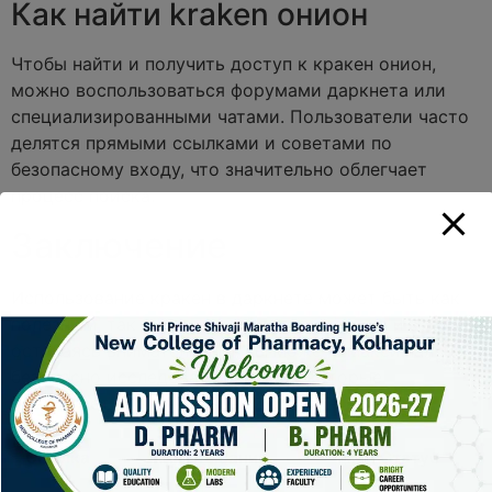
Как найти kraken онион
Чтобы найти и получить доступ к кракен онион,
можно воспользоваться форумами даркнета или
специализированными чатами. Пользователи часто
делятся прямыми ссылками и советами по
безопасному входу, что значительно облегчает
процесс поиска.
Заключение
Использование кракен в даркнете может быть как
полезным, так и опасным. Следуя советам и
оставаясь внимательным, вы можете максимально
безопасно исследовать ресурсы, которые
предлагает этот уникальный слой интернета.
Ссылка
Описание
Статус