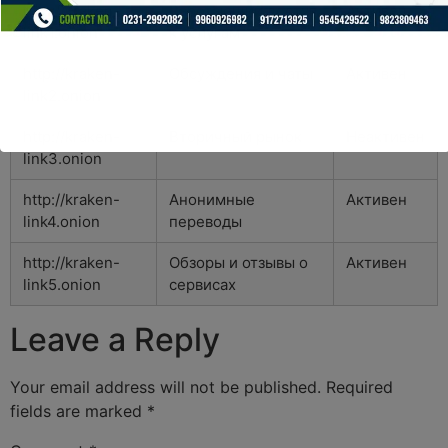
http://kraken-
Работающий доступ
Активен
link1.onion
к услугам
http://kraken-
Обсуждения и чаты
Активен
link2.onion
http://kraken-
Вторичный рынок
Неактивен
link3.onion
http://kraken-
Анонимные
Активен
link4.onion
переводы
http://kraken-
Обзоры и отзывы о
Активен
link5.onion
сервисах
Leave a Reply
Your email address will not be published.
Required
fields are marked
*