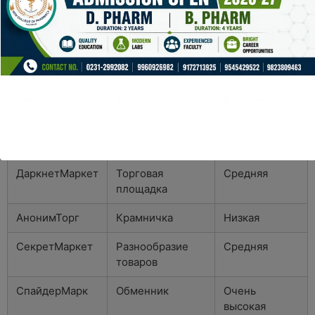
покупки или вступать в сделки.
Сравнительная таблица
ресурсов в даркнете
Ресурс
Тип
Безопасность
Кракен
Платформа для
Высокая
обмена
ДаркнетМаркет
Торговая
Средняя
площадка
АнонимТорг
Крамничка
Низкая
СекретМаркет
Разнообразие
Средняя
товаров
СпайдерМарк
Обменник
Очень
высокая