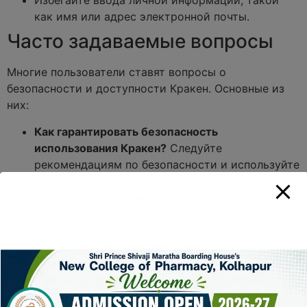
Избегайте ввода личной информации, такой
как имя или адрес электронной почты.
Часто задаваемые вопросы
Многие пользователи ставят вопросы о
безопасности и доступности Кракен. Основные из
них:
Как гарантировать безопасность
использования Кракен?
Следуйте
рекомендациям по безопасности и используйте
надежные пароли.
Есть ли ограничения при использовании
Кракен?
Хотя доступ к некоторым ресурсам
может быть ограничен, многие сайты
предлагают уникальный контент.
Можно ли доверять ресурсам на Кракен?
Будьте осторожны и проводите собственные
исследования перед тем, как совершать