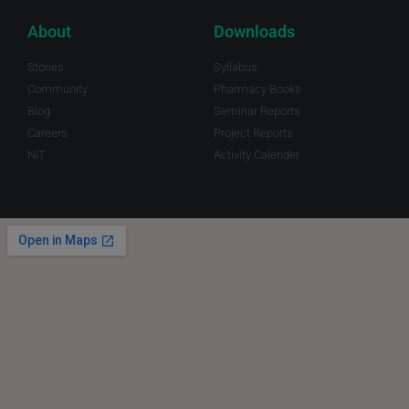
About
Downloads
Stories
Syllabus
Community
Pharmacy Books
Blog
Seminar Reports
Careers
Project Reports
NIT
Activity Calender