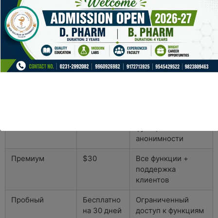
пользователей, которые хотят еще больше
возможностей. Разумно ознакомиться с тарифами и
решить, какой план больше всего вам подходит.
Уровень
Стоимость
Особенности
доступа
в месяц
Базовый
$5
Доступ к основным
функциям
Стандартный
$15
Дополнительные
функции
анонимности
Премиум
$30
Все функции +
поддержка
клиентов
Пробный
Бесплатно
Ограниченный
на 30 дней
доступ к функциям