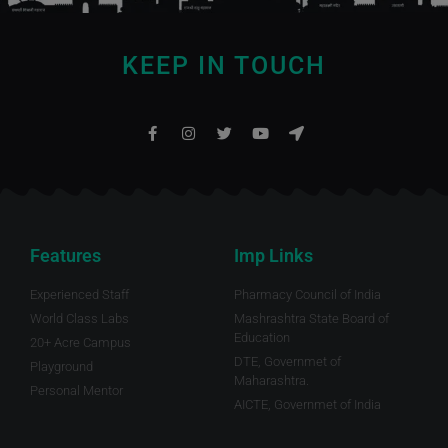
KEEP IN TOUCH
Features
Imp Links
Experienced Staff
Pharmacy Council of India
World Class Labs
Mashrashtra State Board of
Education
20+ Acre Campus
DTE, Governmet of
Playground
Maharashtra.
Personal Mentor
AICTE, Governmet of India