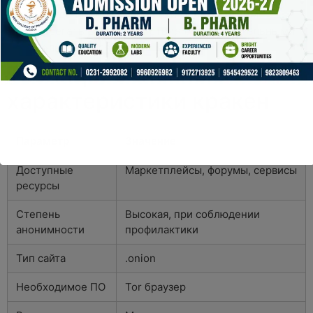
Всегда проверять ссылки перед кликом.
Избегать взаимодействия с подозрительными
пользователями.
Таблица: Основные
характеристики кракен
Параметр
Значение
Доступные
Маркетплейсы, форумы, сервисы
ресурсы
Степень
Высокая, при соблюдении
анонимности
профилактики
Тип сайта
.onion
Необходимое ПО
Tor браузер