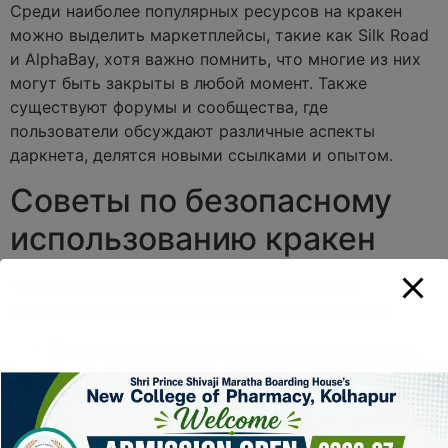
Среди наиболее популярных ресурсов на кракен
можно выделить маркетплейсы, такие как Silk Road
и AlphaBay, хотя важно помнить, что многие из них
могут быть закрыты в любой момент. Также
существуют форумы и сообщества, где
пользователи обсуждают различные аспекты
даркнета, делятся новыми ссылками и опытом.
Советы по безопасному
использованию кракен
Чтобы избежать проблем в даркнете, стоит
следовать нескольким практическим советам:
Регулярно менять пароли на своих аккаунтах.
Не устанавливать программы из неизвестных
источников.
Использовать временные электронные адреса
для регистрации.