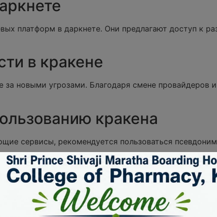
даркнете
вых платформ в даркнете. Они предлагают доступ к ра
сти в кракене
е за новыми угрозами. Благодаря смене провайдеров и
ользованию кракена
щие сервисы, рекомендуется пользоваться псевдони
Описание
Обсуждения и обмен информацией