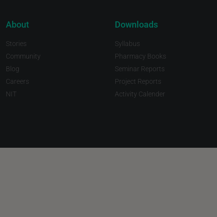
About
Downloads
Stories
Syllabus
Community
Pharmacy Books
Blog
Seminar Reports
Careers
Project Reports
NIT
Activity Calender