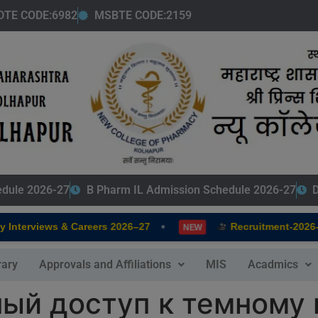
modal-check
DTE CODE:6982
MSBTE CODE:2159
edule 2026-27
B Pharm IL Admission Schedule 2026-27
D
•
terviews & Careers 2026–27
Recruitment-2026-20
NEW
rary
Approvals and Affiliations
MIS
Acadmics
ный доступ к темному 