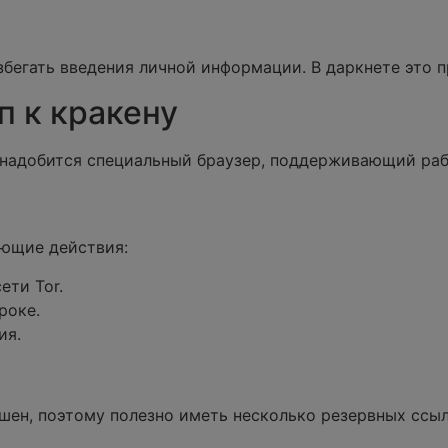
бегать введения личной информации. В даркнете это пр
п к кракену
онадобится специальный браузер, поддерживающий работ
ующие действия:
ети Tor.
роке.
ия.
шен, поэтому полезно иметь несколько резервных ссыл