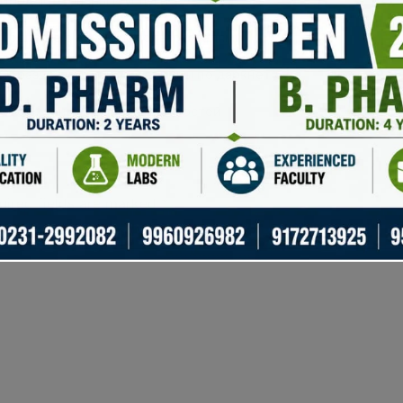
Продают товары и услуги
Общение с другими пользователями
Образовательные материалы по даркнету
Обсуждения проблем и новостей
uired fields are marked
*