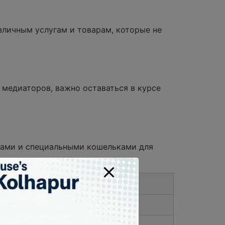
зличным услугам и товарам, которые не
 медиаторов, важно оставаться в курсе
мами и специальными кошельками для
Риск
Низкий