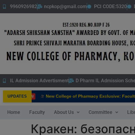
9960926982
ncpkop@gmail.com
PCI CODE:5320
IL Admission Advertisment
D Pharm IL Admission Sch
New College of Pharmacy Exclusive: Faculty In
UPDATES
NEW
Home
Faculty
About Us
Committee
Lib
Кракен: безопас