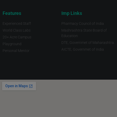
Features
Imp Links
Experienced Staff
Pharmacy Council of India
World Class Labs
Mashrashtra State Board of
Education
20+ Acre Campus
DTE, Governmet of Maharashtra.
Playground
AICTE, Governmet of India
Personal Mentor