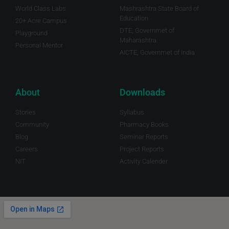
World Class Labs
Mashrashtra State Board of
Education
20+ Acre Campus
DTE, Governmet of
Playground
Maharashtra.
Personal Mentor
AICTE, Governmet of India
About
Downloads
Stories
Syllabus
Community
Pharmacy Books
Blog
Seminar Reports
Careers
Project Reports
NIT
Activity Calender