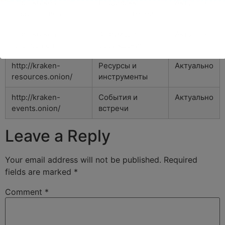
http://kraken-
Поддержка
Актуально
support.onion/
пользователей
http://kraken-
Форум для
Актуально
forum.onion/
обсуждения
http://kraken-
Ресурсы и
Актуально
resources.onion/
инструменты
http://kraken-
События и
Актуально
events.onion/
встречи
Leave a Reply
Your email address will not be published.
Required
fields are marked
*
Comment
*