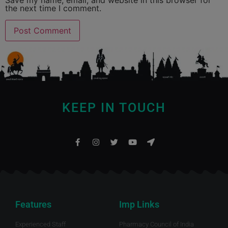
Save my name, email, and website in this browser for
the next time I comment.
KEEP IN TOUCH
Features
Imp Links
Experienced Staff
Pharmacy Council of India