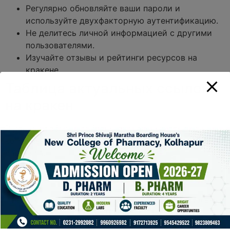
Регулярно обновляйте ваши пароли и
используйте двухфакторную аутентификацию.
Не делитесь личной информацией с другими
пользователями.
Изучайте отзывы и рейтинги ресурсов на
кракене.
Таблица актуальных ссылок
на кракен
В данной таблице собраны актуальные ссылки,
которые могут помочь при использовании кракен
даркнета:
Ссылка
Описание
Статус
http://kraken.onion/
Главная
Актуально
страница кракен